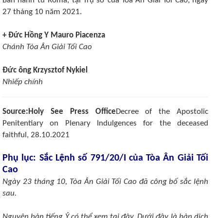
Ban hành từ Rôma, tại Trụ sở của Tòa Ân Giải Tối Cao, ngày
27 tháng 10 năm 2021.
+ Đức Hồng Y Mauro Piacenza
Chánh Tòa Ân Giải Tối Cao
Đức ông Krzysztof Nykiel
Nhiếp chính
Source:Holy See Press Office
Decree of the Apostolic
Penitentiary on Plenary Indulgences for the deceased
faithful, 28.10.2021
Phụ lục: Sắc Lệnh số 791/20/I của Tòa Ân Giải Tối
Cao
Ngày 23 tháng 10, Tòa Ân Giải Tối Cao đã công bố sắc lệnh
sau.
Nguyên bản tiếng Ý có thể xem tại
đây
. Dưới đây là bản dịch