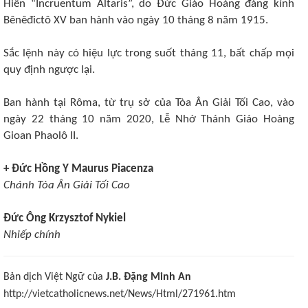
Hiến “Incruentum Altaris”, do Đức Giáo Hoàng đáng kính
Bênêđictô XV ban hành vào ngày 10 tháng 8 năm 1915.
Sắc lệnh này có hiệu lực trong suốt tháng 11, bất chấp mọi
quy định ngược lại.
Ban hành tại Rôma, từ trụ sở của Tòa Ân Giải Tối Cao, vào
ngày 22 tháng 10 năm 2020, Lễ Nhớ Thánh Giáo Hoàng
Gioan Phaolô II.
+ Đức Hồng Y Maurus Piacenza
Chánh Tòa Ân Giải Tối Cao
Đức Ông Krzysztof Nykiel
Nhiếp chính
Bản dịch Việt Ngữ của
J.B. Đặng Minh An
http://vietcatholicnews.net/News/Html/271961.htm