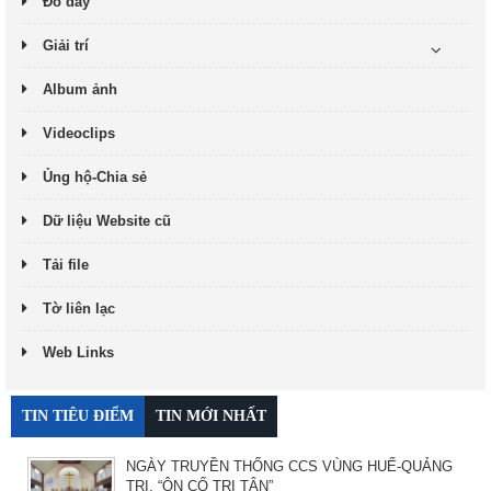
Đó đây
Giải trí
Album ảnh
Videoclips
Ủng hộ-Chia sẻ
Dữ liệu Website cũ
Tải file
Tờ liên lạc
Web Links
TIN TIÊU ĐIỂM
TIN MỚI NHẤT
NGÀY TRUYỀN THỐNG CCS VÙNG HUẾ-QUẢNG
TRỊ. “ÔN CỐ TRI TÂN”