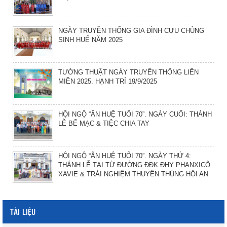
NGÀY TRUYỀN THỐNG GIA ĐÌNH CỰU CHỦNG
SINH HUẾ NĂM 2025
TƯỜNG THUẬT NGÀY TRUYỀN THỐNG LIÊN
MIỀN 2025. HẠNH TRÍ 19/9/2025
HỘI NGỘ “ÂN HUỆ TUỔI 70”. NGÀY CUỐI: THÁNH
LỄ BẾ MẠC & TIỆC CHIA TAY
HỘI NGỘ “ÂN HUỆ TUỔI 70”. NGÀY THỨ 4:
THÁNH LỄ TẠI TỪ ĐƯỜNG ĐĐK ĐHY PHANXICÔ
XAVIE & TRẢI NGHIỆM THUYỀN THÚNG HỘI AN
TÀI LIỆU