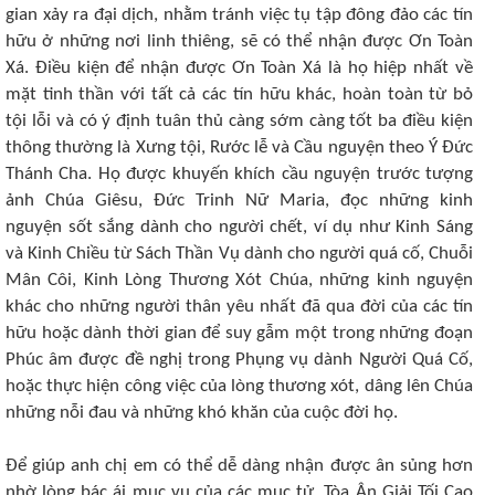
gian xảy ra đại dịch, nhằm tránh việc tụ tập đông đảo các tín
hữu ở những nơi linh thiêng, sẽ có thể nhận được Ơn Toàn
Xá. Điều kiện để nhận được Ơn Toàn Xá là họ hiệp nhất về
mặt tinh thần với tất cả các tín hữu khác, hoàn toàn từ bỏ
tội lỗi và có ý định tuân thủ càng sớm càng tốt ba điều kiện
thông thường là Xưng tội, Rước lễ và Cầu nguyện theo Ý Đức
Thánh Cha. Họ được khuyến khích cầu nguyện trước tượng
ảnh Chúa Giêsu, Đức Trinh Nữ Maria, đọc những kinh
nguyện sốt sắng dành cho người chết, ví dụ như Kinh Sáng
và Kinh Chiều từ Sách Thần Vụ dành cho người quá cố, Chuỗi
Mân Côi, Kinh Lòng Thương Xót Chúa, những kinh nguyện
khác cho những người thân yêu nhất đã qua đời của các tín
hữu hoặc dành thời gian để suy gẫm một trong những đoạn
Phúc âm được đề nghị trong Phụng vụ dành Người Quá Cố,
hoặc thực hiện công việc của lòng thương xót, dâng lên Chúa
những nỗi đau và những khó khăn của cuộc đời họ.
Để giúp anh chị em có thể dễ dàng nhận được ân sủng hơn
nhờ lòng bác ái mục vụ của các mục tử, Tòa Ân Giải Tối Cao