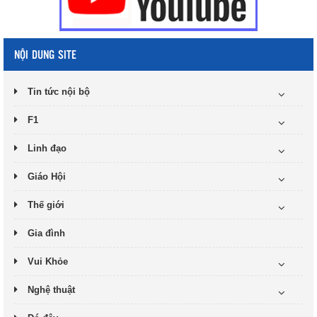
NỘI DUNG SITE
Tin tức nội bộ
F1
Linh đạo
Giáo Hội
Thế giới
Gia đình
Vui Khỏe
Nghệ thuật