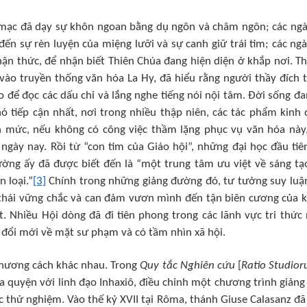
 mạc đã dạy sự khôn ngoan bằng dụ ngôn và châm ngôn; các ngà
đến sự rèn luyện của miệng lưỡi và sự canh giữ trái tim; các ngà
n thức, để nhận biết Thiên Chúa đang hiện diện ở khắp nơi. T
 vào truyền thống văn hóa La Hy, đã hiểu rằng người thầy đích 
o để đọc các dấu chỉ và lắng nghe tiếng nói nội tâm. Đời sống đa
ó tiếp cận nhất, nơi trong nhiều thập niên, các tác phẩm kinh 
ến mức, nếu không có công việc thầm lặng phục vụ văn hóa này,
 ngày nay. Rồi từ “con tim của Giáo hội”, những đại học đầu tiê
rường ấy đã được biết đến là “một trung tâm ưu việt về sáng tạ
n loại.”
[3]
Chính trong những giảng đường đó, tư tưởng suy luậ
thái vững chắc và can đảm vươn mình đến tận biên cương của 
. Nhiều Hội dòng đã đi tiên phong trong các lãnh vực tri thức 
đổi mới về mặt sư phạm và có tầm nhìn xã hội.
phương cách khác nhau. Trong
Quy tắc Nghiên cứu
[
Ratio Studio
 quyện với linh đạo Inhaxiô, điều chỉnh một chương trình giảng
c thử nghiệm. Vào thế kỷ XVII tại Rôma, thánh Giuse Calasanz đ