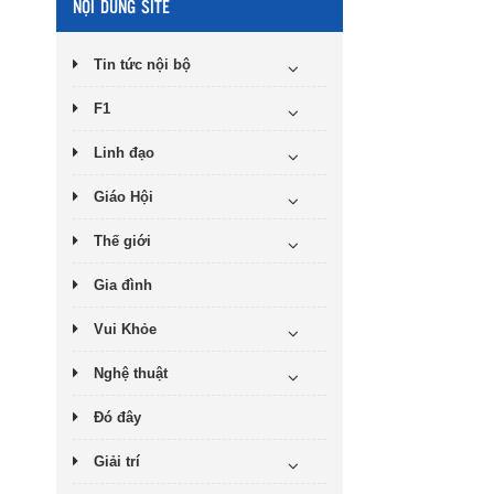
NỘI DUNG SITE
Tin tức nội bộ
F1
Linh đạo
Giáo Hội
Thế giới
Gia đình
Vui Khỏe
Nghệ thuật
Đó đây
Giải trí