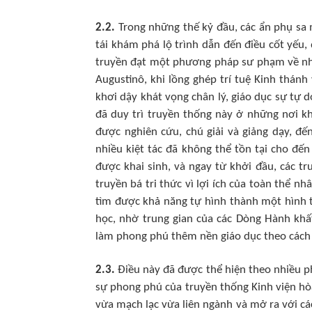
2.2.
Trong những thế kỷ đầu, các ẩn phụ sa
tái khám phá lộ trình dẫn đến điều cốt yếu, 
truyền đạt một phương pháp sư phạm về nhậ
Augustinô, khi lồng ghép trí tuệ Kinh thánh
khơi dậy khát vọng chân lý, giáo dục sự tự d
đã duy trì truyền thống này ở những nơi kh
được nghiên cứu, chú giải và giảng dạy, đ
nhiều kiệt tác đã không thể tồn tại cho đến
được khai sinh, và ngay từ khởi đầu, các t
truyền bá tri thức vì lợi ích của toàn thể nhâ
tìm được khả năng tự hình thành một hình 
học, nhờ trung gian của các Dòng Hành khất
làm phong phú thêm nền giáo dục theo cách 
2.3.
Điều này đã được thể hiện theo nhiều 
sự phong phú của truyền thống Kinh viện hòa
vừa mạch lạc vừa liên ngành và mở ra với cá