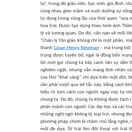
ta”, trong đó giáo viên, học sinh, gia đình, 
cùng nhau gieo mầm và nuôi dưỡng sự sống
tù đọng trong vũng lầy của thói quen “xưa n
hoa trái. Được tạo dựng theo hình ảnh Thiên
lý và tương quan. Do đó, vấn nạn về mối liê
“Chân lý tôn giáo không chỉ là một phần, mà
thánh
Gioan Henry Newman
– mà trong bối
trọng được tuyên bố, ngài là đồng bổn mạng
lời mời gọi chúng ta hãy canh tân sự dấn t
nghiêm ngặt, nhưng vẫn mang tính nhân văn
của thứ “khai sáng” chỉ dựa trên một
đức ti
cần phải vượt qua bế tắc này, bằng cách k
hiểu rõ hơn cách con người ngày nay tự nhì
chúng ta. Do đó, chúng ta không được tách rờ
phân mảnh con người. Các đại học và các trư
những nghi ngờ không bị loại trừ, nhưng đượ
phương pháp chính là chăm chú lắng nghe, n
mối đe dọa. Từ trái tim đối thoại với trái t