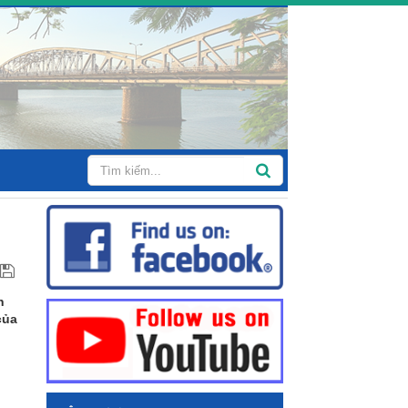
n
của