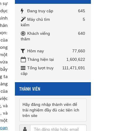
n sự
 dục
Đang truy cập
645
sinh
Máy chủ tìm
5
kiếm
chân
họn:
Khách viếng
640
thăm
 của
long
Hôm nay
77,660
 một
Tháng hiện tại
1,600,622
 vừa
Tổng lượt truy
111,471,691
 bẫy
cập
g ta
càng
THÀNH VIÊN
 của
việc
Hãy đăng nhập thành viên để
, và
trải nghiệm đầy đủ các tiện ích
, và
trên site
 một
ioan