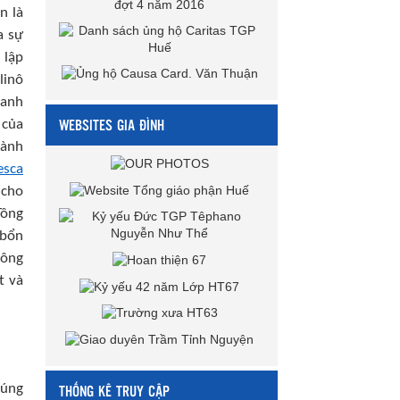
n là
a sự
 lập
linô
hanh
WEBSITES GIA ĐÌNH
 của
hành
esca
 cho
Tông
 bổn
hông
t và
THỐNG KÊ TRUY CẬP
húng