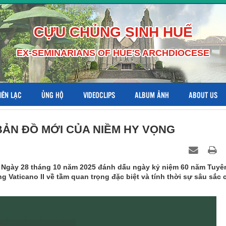
CỰU CHỦNG SINH HUẾ
EX-SEMINARIANS OF HUE'S ARCHDIOCESE
LIÊN LẠC
ỦNG HỘ
VIDEOCLIPS
ALBUM ẢNH
ABOUT US
ẢN ĐỒ MỚI CỦA NIỀM HY VỌNG
 Ngày 28 tháng 10 năm 2025 đánh dấu ngày kỷ niệm 60 năm Tuyê
Vaticano II về tầm quan trọng đặc biệt và tính thời sự sâu sắc 