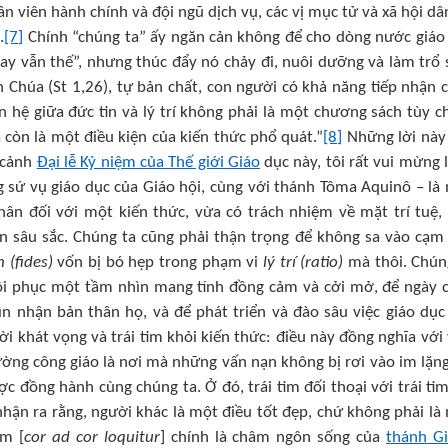
nhân viên hành chính và đội ngũ dịch vụ, các vị mục tử và xã hội dâ
.
[7]
Chính “chúng ta” ấy ngăn cản không để cho dòng nước giáo
ay vẫn thế”, nhưng thúc đẩy nó chảy đi, nuôi dưỡng và làm trổ 
 Chúa (St 1,26), tự bản chất, con người có khả năng tiếp nhận 
n hệ giữa đức tin và lý trí không phải là một chương sách tùy c
 còn là một điều kiện của kiến thức phổ quát.”
[8]
Những lời này
 cảnh
Đại lễ Kỷ niệm của Thế giới Giáo
dục này, tôi rất vui mừng 
 sứ vụ giáo dục của Giáo hội, cùng với thánh Tôma Aquinô – là
hân đối với một kiến thức, vừa có trách nhiệm về mặt trí tuệ,
 sâu sắc. Chúng ta cũng phải thận trọng để không sa vào cạm
n (fides)
vốn bị bó hẹp trong phạm vi
lý trí (ratio)
mà thôi. Chún
hôi phục một tầm nhìn mang tính đồng cảm và cởi mở, để ngày 
n nhận bản thân họ, và để phát triển và đào sâu việc giáo dục
i khát vọng và trái tim khỏi kiến thức: điều này đồng nghĩa với 
ờng công giáo là nơi mà những vấn nạn không bị rơi vào im lặng
c đồng hành cùng chúng ta. Ở đó, trái tim đối thoại với trái tim
hận ra rằng, người khác là một điều tốt đẹp, chứ không phải là
im [
cor ad cor loquitur
] chính là châm ngôn sống của
thánh G