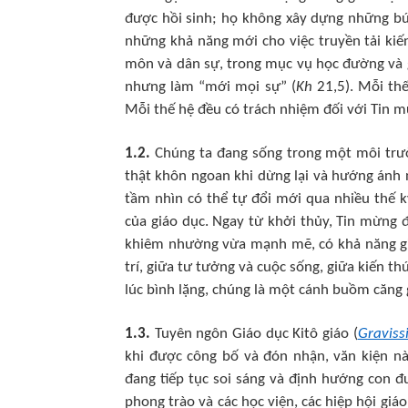
được hồi sinh; họ không xây dựng những bứ
những khả năng mới cho việc truyền tải kiến
môn và dân sự, trong mục vụ học đường và gi
nhưng làm “mới mọi sự” (
Kh
21,5). Mỗi thế
Mỗi thế hệ đều có trách nhiệm đối với Tin 
1.2.
Chúng ta đang sống trong một môi trườn
thật khôn ngoan khi dừng lại và hướng ánh 
tầm nhìn có thể tự đổi mới qua nhiều thế 
của giáo dục. Ngay từ khởi thủy, Tin mừng
khiêm nhường vừa mạnh mẽ, có khả năng giải 
trí, giữa tư tưởng và cuộc sống, giữa kiến th
lúc bình lặng, chúng là một cánh buồm căng
1.3.
Tuyên ngôn Giáo dục Kitô giáo (
Graviss
khi được công bố và đón nhận, văn kiện n
đang tiếp tục soi sáng và định hướng con đ
phong trào và các học viện, các hiệp hội giá