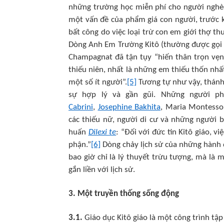
những trường học miễn phí cho người nghèo, 
một vấn đề của phẩm giá con người, trước kh
bất công do việc loại trừ con em giới thợ t
Dòng Anh Em Trường Kitô (thường được gọi là
Champagnat đã tận tụy “hiến thân trọn vẹn
thiếu niên, nhất là những em thiếu thốn nhất
một số ít người”.
[5]
Tương tự như vậy, thánh
sự hợp lý và gần gũi. Những người p
Cabrini
,
Josephine Bakhita
, Maria Montessor
các thiếu nữ, người di cư và những người bị 
huấn
Dilexi te
: “Đối với đức tin Kitô giáo, 
phận.”
[6]
Dòng chảy lịch sử của những hành đ
bao giờ chỉ là lý thuyết trừu tượng, mà là 
gắn liền với lịch sử.
3. Một truyền thống sống động
3.1.
Giáo dục Kitô giáo là một công trình tậ