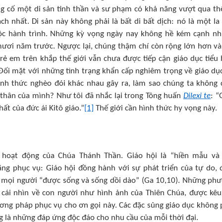
g cố một di sản tinh thần và sư phạm có khả năng vượt qua th
h nhất. Di sản này không phải là bất di bất dịch: nó là một la
cuộc hành trình. Những kỳ vọng ngày nay không hề kém cạnh n
mươi năm trước. Ngược lại, chúng thậm chí còn rộng lớn hơn và
rẻ em trên khắp thế giới vẫn chưa được tiếp cận giáo dục tiểu 
Đối mặt với những tình trạng khẩn cấp nghiêm trọng về giáo dụ
 hình thức nghèo đói khác nhau gây ra, làm sao chúng ta không
thân của mình? Như tôi đã nhắc lại trong Tông huấn
Dilexi te
: “
ất của đức ái Kitô giáo.”
[1]
Thế giới cần hình thức hy vọng này.
ử hoạt động của Chúa Thánh Thần. Giáo hội là “hiền mẫu và
g phục vụ: Giáo hội đồng hành với sự phát triển của tự do,
ả mọi người “được sống và sống dồi dào” (Ga 10,10). Những ph
t cái nhìn về con người như hình ảnh của Thiên Chúa, được kêu
ương pháp phục vụ cho ơn gọi này. Các đặc sủng giáo dục không 
g là những đáp ứng độc đáo cho nhu cầu của mỗi thời đại.