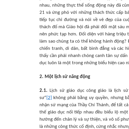
nhau, những thực thể sống động này đã củn
21 và ứng phó với những thách thức cấp bác
tiếp tục chỉ đường và nói về vẻ đẹp của 
thách đố mà Giáo hội đã phải đối mặt sáu 
nên phức tạp hơn. Đối diện với hàng triệu t
làm sao chúng ta có thể không hành động? 
chiến tranh, di dân, bất bình đẳng và các
thấy cần phải nhanh chóng canh tân sự dấn 
dục luôn là một trong những biểu hiện cao nh
2. Một lịch sử năng động
2.1.
Lịch sử giáo dục công giáo là lịch s
sư”
[2]
không phải bằng uy quyền, nhưng bằn
nhận sứ mạng của Thầy Chí Thánh, để tất c
thế giáo dục nối tiếp nhau đều biểu lộ mộ
hướng đến chân lý và sự thiện, và vô số ph
là những công thức cố định, cứng nhắc nhưn