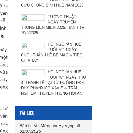
CỰU CHỦNG SINH HUẾ NĂM 2025
ở ra
uyên
TƯỜNG THUẬT
cỗi,
NGÀY TRUYỀN
THỐNG LIÊN MIỀN 2025. HẠNH TRÍ
inh.
19/9/2025
ng.
HỘI NGỘ “ÂN HUỆ
TUỔI 70”. NGÀY
này,
CUỐI: THÁNH LỄ BẾ MẠC & TIỆC
 một
CHIA TAY
dạng
HỘI NGỘ “ÂN HUỆ
 vừa
TUỔI 70”. NGÀY THỨ
à lý
4: THÁNH LỄ TẠI TỪ ĐƯỜNG ĐĐK
rong
ĐHY PHANXICÔ XAVIE & TRẢI
NGHIỆM THUYỀN THÚNG HỘI AN
. Từ
TÀI LIỆU
 vẫn
 các
Bản tin Vui Mừng và Hy Vọng số...
-
Cùng
01/07/2026