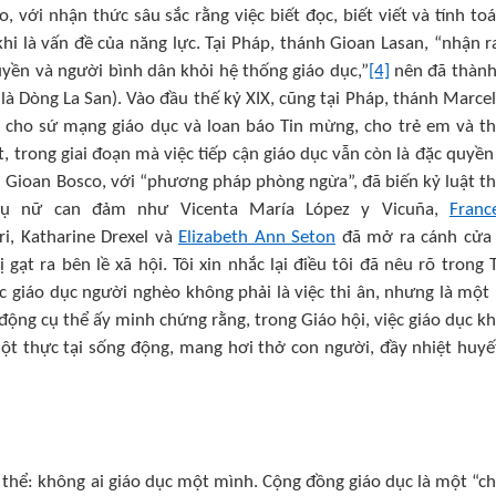
với nhận thức sâu sắc rằng việc biết đọc, biết viết và tính toá
i là vấn đề của năng lực. Tại Pháp, thánh Gioan Lasan, “nhận r
huyền và người bình dân khỏi hệ thống giáo dục,”
[4]
nên đã thành
 Dòng La San). Vào đầu thế kỷ XIX, cũng tại Pháp, thánh Marcel
 cho sứ mạng giáo dục và loan báo Tin mừng, cho trẻ em và t
, trong giai đoạn mà việc tiếp cận giáo dục vẫn còn là đặc quyền
 Gioan Bosco, với “phương pháp phòng ngừa”, đã biến kỷ luật t
hụ nữ can đảm như Vicenta María López y Vicuña,
Franc
i, Katharine Drexel và
Elizabeth Ann Seton
đã mở ra cánh cửa
gạt ra bên lề xã hội. Tôi xin nhắc lại điều tôi đã nêu rõ trong 
việc giáo dục người nghèo không phải là việc thi ân, nhưng là một
ộng cụ thể ấy minh chứng rằng, trong Giáo hội, việc giáo dục k
một thực tại sống động, mang hơi thở con người, đầy nhiệt huyế
p thể: không ai giáo dục một mình. Cộng đồng giáo dục là một “c