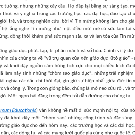
c tường, nhưng những cây cầu. Họ đáp lại bằng sự sáng tạo, m
 thức và ý nghĩa trong các trường học, các đại học, đào tạo ch
ới trẻ, và trong nghiên cứu, bởi vì Tin mừng không làm cho già 
 hệ lắng nghe Tin mừng như một điều mới mẻ có sức làm tái s
mừng, đồng thời khám phá sức mạnh sâu xa và lan tỏa của Tin mừ
g giáo dục phức tạp, bị phân mảnh và số hóa. Chính vì lý do 
nhìn của chúng ta về “vũ trụ quan của
nền giáo dục
Kitô giáo” -
kỷ và khơi dậy nguồn cảm hứng tích cực cho mọi chiều kích đa 
 đã làm nảy sinh những “chòm sao giáo dục”: những trải nghiệm
nghĩa các dấu chỉ thời đại, gìn giữ sự hiệp nhất giữa đức tin v
ức và công lý. Trong cơn giông bão, chúng là mỏ neo cứu rỗi; và t
 gió. Một ngọn hải đăng trong đêm tối dẫn đường cho chúng ta.
imum Educationis
) vẫn không hề mất đi sức mạnh nội tại của nó
ày đã khơi dậy một “chòm sao” những công trình và đặc sủng,
ường giáo dục cho đến hôm nay: các trường học và các đại học,
o dân, các dòng tu, và các mạng lưới quốc gia cũng như quốc tế. 