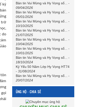
Bản tin Vui Mừng và Hy Vọng số...
-
ế kỷ
09/04/2026
 bàn
Bản tin Vui Mừng và Hy Vọng số...
-
hững
05/01/2026
Bản tin Vui Mừng và Hy Vọng số...
-
 trở
10/10/2025
học,
Bản tin Vui Mừng và Hy Vọng số...
-
c do
21/07/2025
Bản tin Vui Mừng và Hy Vọng số...
-
 cảm
10/04/2025
Giáo
Bản tin Vui Mừng và Hy Vọng số...
-
10/01/2025
Bản tin Vui Mừng và Hy Vọng số...
-
18/10/2024
Kỷ Yếu 50 Năm Lớp Hy Vọng HT74
-
31/08/2024
 tôn
Bản tin Vui Mừng và Hy Vọng số...
-
20/07/2024
 đảm
ương
ỦNG HỘ - CHIA SẺ
 gọi
phải