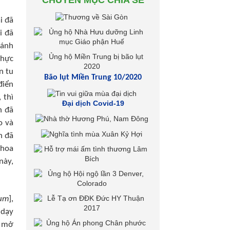
CHUYÊN MỤC CHIA SẺ
i đã
i đã
hánh
thực
n tu
Bão lụt Miền Trung 10/2020
điển
 thì
Đại dịch Covid-19
n đã
o và
n đã
khoa
này,
rum
],
 dạy
ã mở