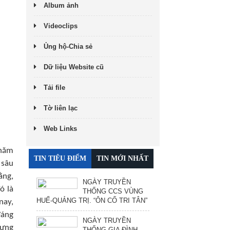
Album ảnh
Videoclips
Ủng hộ-Chia sẻ
Dữ liệu Website cũ
Tải file
Tờ liên lạc
Web Links
 năm
TIN TIÊU ĐIỂM
TIN MỚI NHẤT
 sâu
ằng,
NGÀY TRUYỀN
ó là
THỐNG CCS VÙNG
HUẾ-QUẢNG TRỊ. “ÔN CỐ TRI TÂN”
nay,
đáng
NGÀY TRUYỀN
hưng
THỐNG GIA ĐÌNH