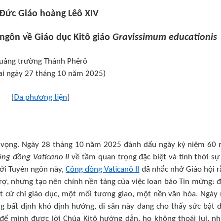
Đức Giáo hoàng Lêô XIV
ngôn về Giáo dục Kitô giáo
Gravissimum educationis
uảng trường Thánh Phêrô
ai ngày 27 tháng 10 năm 2025)
[
Đa phương tiện
]
 vọng. Ngày 28 tháng 10 năm 2025 đánh dấu ngày kỷ niệm 60
ng đồng Vaticano II
về tầm quan trọng đặc biệt và tính thời sự
Với Tuyên ngôn này,
Công đồng Vaticanô II
đã nhắc nhở Giáo hội r
rợ, nhưng tạo nên chính nền tảng của việc loan báo Tin mừng: đ
t cử chỉ giáo dục, một mối tương giao, một nền văn hóa. Ngày 
 bất định khó định hướng, di sản này đang cho thấy sức bật 
 để mình được lời Chúa Kitô hướng dẫn, họ không thoái lui, n