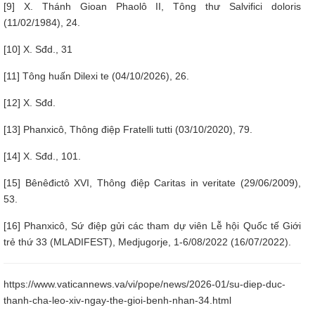
[9] X. Thánh Gioan Phaolô II, Tông thư Salvifici doloris
(11/02/1984), 24.
[10] X. Sđd., 31
[11] Tông huấn Dilexi te (04/10/2026), 26.
[12] X. Sđd.
[13] Phanxicô, Thông điệp Fratelli tutti (03/10/2020), 79.
[14] X. Sđd., 101.
[15] Bênêđictô XVI, Thông điệp Caritas in veritate (29/06/2009),
53.
[16] Phanxicô, Sứ điệp gửi các tham dự viên Lễ hội Quốc tế Giới
trẻ thứ 33 (MLADIFEST), Medjugorje, 1-6/08/2022 (16/07/2022).
https://www.vaticannews.va/vi/pope/news/2026-01/su-diep-duc-
thanh-cha-leo-xiv-ngay-the-gioi-benh-nhan-34.html