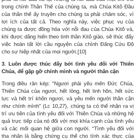
trong chính Thân Thể của chúng ta, mà Chúa Kitô Đầu
của thân thể ấy truyền cho chúng ta phải chăm sóc, vì
lợi ích của tất cả. Theo nghĩa này, việc phục vụ của
chúng ta được đồng hóa với nỗi đau của Chúa Kitô và,
khi được dâng hiến theo tinh thần Kitô giáo, sẽ thúc đẩy
việc hoàn tất lời cầu nguyện của chính Đấng Cứu Độ
cho sự hiệp nhất của mọi người.[10]
3. Luôn được thúc đẩy bởi tình yêu đối với Thiên
Chúa, để gặp gỡ chính mình và người thân cận
Trong điều răn kép: “Ngươi phải yêu mến Đức Chúa,
Thiên Chúa của ngươi, hết lòng, hết linh hồn, hết sức
lực và hết trí khôn ngươi, và yêu mến người thân cận
như chính mình” (Lc 10,27), chúng ta có thể nhận ra vị
trí ưu tiên của tình yêu đối với Thiên Chúa và những hệ
quả trực tiếp của nó đối với mọi khía cạnh của tình yêu
và các mối quan hệ giữa con người. “Tình yêu đối với
tha nhân là bằng chứng cụ thể cho tính xác thực của