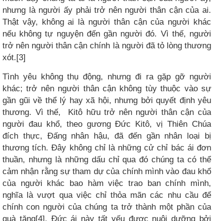
nhưng là người ấy phải trở nên người thân cận của ai.
Thật vậy, không ai là người thân cận của người khác
nếu không tự nguyện đến gần người đó. Vì thế, người
trở nên người thân cận chính là người đã tỏ lòng thương
xót.[3]
Tình yêu không thụ động, nhưng đi ra gặp gỡ người
khác; trở nên người thân cận không tùy thuộc vào sự
gần gũi về thể lý hay xã hội, nhưng bởi quyết định yêu
thương. Vì thế,
Kitô hữu trở nên người thân cận của
người đau khổ, theo gương Đức Kitô, vị Thiên Chúa
đích thực, Đấng nhân hậu, đã đến gần nhân loại bị
thương tích. Đây không chỉ là những cử chỉ bác ái đơn
thuần, nhưng là những dấu chỉ qua đó chúng ta có thể
cảm nhận rằng sự tham dự của chính mình vào đau khổ
của người khác bao hàm việc trao ban chính mình,
nghĩa là vượt qua việc chỉ thỏa mãn các nhu cầu để
chính con người của chúng ta trở thành một phần của
quà tặng[4]. Đức ái này tất yếu được nuôi dưỡng bởi