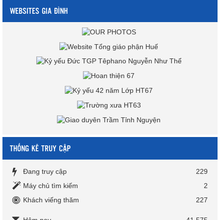
WEBSITES GIA ĐÌNH
THỐNG KÊ TRUY CẬP
Đang truy cập
229
Máy chủ tìm kiếm
2
Khách viếng thăm
227
Hôm nay
41,575