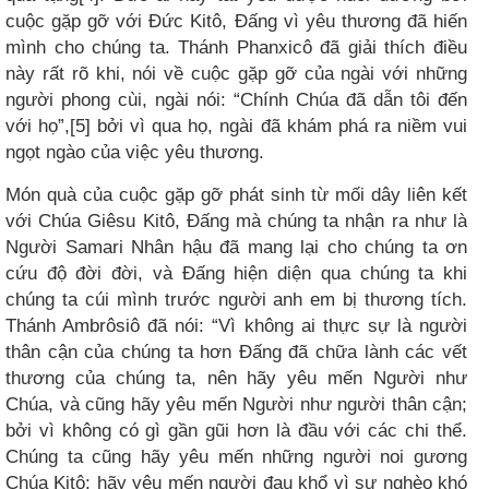
cuộc gặp gỡ với Đức Kitô, Đấng vì yêu thương đã hiến
mình cho chúng ta. Thánh Phanxicô đã giải thích điều
này rất rõ khi, nói về cuộc gặp gỡ của ngài với những
người phong cùi, ngài nói: “Chính Chúa đã dẫn tôi đến
với họ”,[5] bởi vì qua họ, ngài đã khám phá ra niềm vui
ngọt ngào của việc yêu thương.
Món quà của cuộc gặp gỡ phát sinh từ mối dây liên kết
với Chúa Giêsu Kitô, Đấng mà chúng ta nhận ra như là
Người Samari Nhân hậu đã mang lại cho chúng ta ơn
cứu độ đời đời, và Đấng hiện diện qua chúng ta khi
chúng ta cúi mình trước người anh em bị thương tích.
Thánh Ambrôsiô đã nói: “Vì không ai thực sự là người
thân cận của chúng ta hơn Đấng đã chữa lành các vết
thương của chúng ta, nên hãy yêu mến Người như
Chúa, và cũng hãy yêu mến Người như người thân cận;
bởi vì không có gì gần gũi hơn là đầu với các chi thể.
Chúng ta cũng hãy yêu mến những người noi gương
Chúa Kitô: hãy yêu mến người đau khổ vì sự nghèo khó