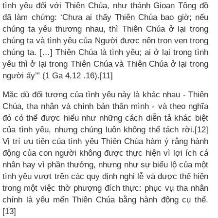
tình yêu đối với Thiên Chúa, như thánh Gioan Tông đồ
đã làm chứng: ‘Chưa ai thấy Thiên Chúa bao giờ; nếu
chúng ta yêu thương nhau, thì Thiên Chúa ở lại trong
chúng ta và tình yêu của Người được nên trọn vẹn trong
chúng ta. […] Thiên Chúa là tình yêu; ai ở lại trong tình
yêu thì ở lại trong Thiên Chúa và Thiên Chúa ở lại trong
người ấy’” (1 Ga 4,12 .16).[11]
Mặc dù đối tượng của tình yêu này là khác nhau - Thiên
Chúa, tha nhân và chính bản thân mình - và theo nghĩa
đó có thể được hiểu như những cách diễn tả khác biệt
của tình yêu, nhưng chúng luôn không thể tách rời.[12]
Vị trí ưu tiên của tình yêu Thiên Chúa hàm ý rằng hành
động của con người không được thực hiện vì lợi ích cá
nhân hay vì phần thưởng, nhưng như sự biểu lộ của một
tình yêu vượt trên các quy định nghi lễ và được thể hiện
trong một việc thờ phượng đích thực: phục vụ tha nhân
chính là yêu mến Thiên Chúa bằng hành động cụ thể.
[13]