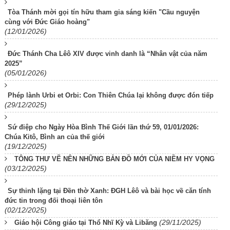
Tòa Thánh mời gọi tín hữu tham gia sáng kiến "Cầu nguyện
cùng với Đức Giáo hoàng"
(12/01/2026)
Đức Thánh Cha Lêô XIV được vinh danh là “Nhân vật của năm
2025”
(05/01/2026)
Phép lành Urbi et Orbi: Con Thiên Chúa lại không được đón tiếp
(29/12/2025)
Sứ điệp cho Ngày Hòa Bình Thế Giới lần thứ 59, 01/01/2026:
Chúa Kitô, Bình an của thế giới
(19/12/2025)
TÔNG THƯ VẼ NÊN NHỮNG BẢN ĐỒ MỚI CỦA NIỀM HY VỌNG
(03/12/2025)
Sự thinh lặng tại Đền thờ Xanh: ĐGH Lêô và bài học về căn tính
đức tin trong đối thoại liên tôn
(02/12/2025)
(29/11/2025)
Giáo hội Công giáo tại Thổ Nhĩ Kỳ và Libăng