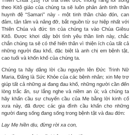
Thiên Chúa”.[16] Tôi tha thiết ước mong rằng lối sống
theo Kitô giáo của chúng ta sẽ luôn phản ánh tinh thần
huynh đệ “Samari” này - một tinh thần chào đón, can
đảm, tận tâm và nâng đỡ, bắt nguồn từ sự hiệp nhất với
Thiên Chúa và đức tin của chúng ta vào Chúa Giêsu
Kitô. Được khơi dậy bởi tình yêu thần linh này, chắc
chắn chúng ta sẽ có thể hiến thân vì thiện ích của tất cả
những người đau khổ, đặc biệt là anh chị em bệnh tật,
cao tuổi và khốn khổ của chúng ta.
Chúng ta hãy dâng lời cầu nguyện lên Đức Trinh Nữ
Maria, Đấng là Sức Khỏe của các bệnh nhân; xin Mẹ trợ
giúp tất cả những ai đang đau khổ, những người cần đến
lòng trắc ẩn, sự lắng nghe và niềm an ủi; và chúng ta
hãy khẩn cầu sự chuyển cầu của Mẹ bằng lời kinh cổ
xưa này, đã được các gia đình cầu khẩn cho những
người đang sống đang sống trong bệnh tật và đau đớn:
Lạy Mẹ hiền dịu, đừng rời xa con,