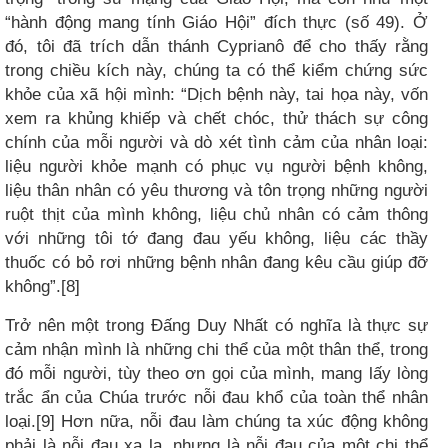
“hành động mang tính Giáo Hội” đích thực (số 49). Ở
đó, tôi đã trích dẫn thánh Cyprianô để cho thấy rằng
trong chiều kích này, chúng ta có thể kiểm chứng sức
khỏe của xã hội mình: “Dịch bệnh này, tai họa này, vốn
xem ra khủng khiếp và chết chóc, thử thách sự công
chính của mỗi người và dò xét tình cảm của nhân loại:
liệu người khỏe mạnh có phục vụ người bệnh không,
liệu thân nhân có yêu thương và tôn trọng những người
ruột thịt của mình không, liệu chủ nhân có cảm thông
với những tôi tớ đang đau yếu không, liệu các thầy
thuốc có bỏ rơi những bệnh nhân đang kêu cầu giúp đỡ
không”.[8]
Trở nên một trong Đấng Duy Nhất có nghĩa là thực sự
cảm nhận mình là những chi thể của một thân thể, trong
đó mỗi người, tùy theo ơn gọi của mình, mang lấy lòng
trắc ẩn của Chúa trước nỗi đau khổ của toàn thể nhân
loại.[9] Hơn nữa, nỗi đau làm chúng ta xúc động không
phải là nỗi đau xa lạ, nhưng là nỗi đau của một chi thể