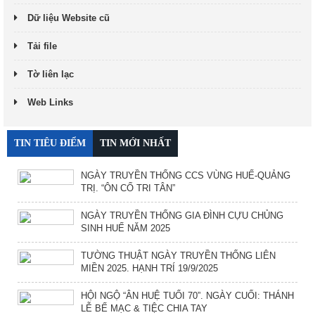
Dữ liệu Website cũ
Tải file
Tờ liên lạc
Web Links
TIN TIÊU ĐIỂM
TIN MỚI NHẤT
NGÀY TRUYỀN THỐNG CCS VÙNG HUẾ-QUẢNG
TRỊ. “ÔN CỐ TRI TÂN”
NGÀY TRUYỀN THỐNG GIA ĐÌNH CỰU CHỦNG
SINH HUẾ NĂM 2025
TƯỜNG THUẬT NGÀY TRUYỀN THỐNG LIÊN
MIỀN 2025. HẠNH TRÍ 19/9/2025
HỘI NGỘ “ÂN HUỆ TUỔI 70”. NGÀY CUỐI: THÁNH
LỄ BẾ MẠC & TIỆC CHIA TAY