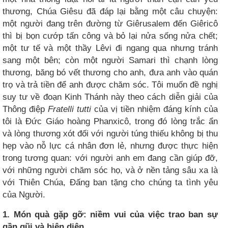
thương, Chúa Giêsu đã đáp lại bằng một câu chuyện:
một người đang trên đường từ Giêrusalem đến Giêricô
thì bị bọn cướp tấn công và bỏ lại nửa sống nửa chết;
một tư tế và một thầy Lêvi đi ngang qua nhưng tránh
sang một bên; còn một người Samari thì chạnh lòng
thương, băng bó vết thương cho anh, đưa anh vào quán
trọ và trả tiền để anh được chăm sóc. Tôi muốn đề nghị
suy tư về đoạn Kinh Thánh này theo cách diễn giải của
Thông điệp
Fratelli tutti
của vị tiền nhiệm đáng kính của
tôi là Đức Giáo hoàng Phanxicô, trong đó lòng trắc ẩn
và lòng thương xót đối với người túng thiếu không bị thu
hẹp vào nỗ lực cá nhân đơn lẻ, nhưng được thực hiện
trong tương quan: với người anh em đang cần giúp đỡ,
với những người chăm sóc họ, và ở nền tảng sâu xa là
với Thiên Chúa, Đấng ban tặng cho chúng ta tình yêu
của Người.
1. Món quà gặp gỡ: niềm vui của việc trao ban sự
gần gũi và hiện diện