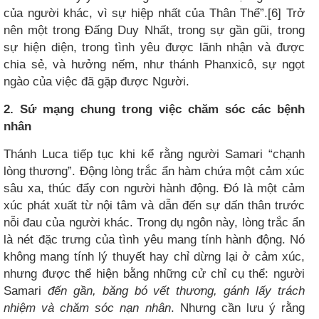
của người khác, vì sự hiệp nhất của Thân Thể”.[6] Trở
nên một trong Đấng Duy Nhất, trong sự gần gũi, trong
sự hiện diện, trong tình yêu được lãnh nhận và được
chia sẻ, và hưởng nếm, như thánh Phanxicô, sự ngọt
ngào của việc đã gặp được Người.
2. Sứ mạng chung trong việc chăm sóc các bệnh
nhân
Thánh Luca tiếp tục khi kể rằng người Samari “chạnh
lòng thương”. Động lòng trắc ẩn hàm chứa một cảm xúc
sâu xa, thúc đẩy con người hành động. Đó là một cảm
xúc phát xuất từ nội tâm và dẫn đến sự dấn thân trước
nỗi đau của người khác. Trong dụ ngôn này, lòng trắc ẩn
là nét đặc trưng của tình yêu mang tính hành động. Nó
không mang tính lý thuyết hay chỉ dừng lại ở cảm xúc,
nhưng được thể hiện bằng những cử chỉ cụ thể: người
Samari
đến gần, băng bó vết thương, gánh lấy trách
nhiệm và chăm sóc nạn nhân
. Nhưng cần lưu ý rằng