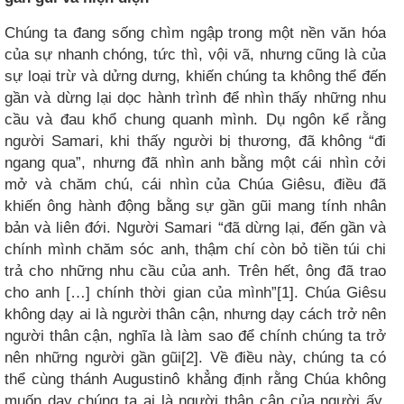
Chúng ta đang sống chìm ngập trong một nền văn hóa
của sự nhanh chóng, tức thì, vội vã, nhưng cũng là của
sự loại trừ và dửng dưng, khiến chúng ta không thể đến
gần và dừng lại dọc hành trình để nhìn thấy những nhu
cầu và đau khổ chung quanh mình. Dụ ngôn kể rằng
người Samari, khi thấy người bị thương, đã không “đi
ngang qua”, nhưng đã nhìn anh bằng một cái nhìn cởi
mở và chăm chú, cái nhìn của Chúa Giêsu, điều đã
khiến ông hành động bằng sự gần gũi mang tính nhân
bản và liên đới. Người Samari “đã dừng lại, đến gần và
chính mình chăm sóc anh, thậm chí còn bỏ tiền túi chi
trả cho những nhu cầu của anh. Trên hết, ông đã trao
cho anh […] chính thời gian của mình”[1]. Chúa Giêsu
không dạy ai là người thân cận, nhưng dạy cách trở nên
người thân cận, nghĩa là làm sao để chính chúng ta trở
nên những người gần gũi[2]. Về điều này, chúng ta có
thể cùng thánh Augustinô khẳng định rằng Chúa không
muốn dạy chúng ta ai là người thân cận của người ấy,