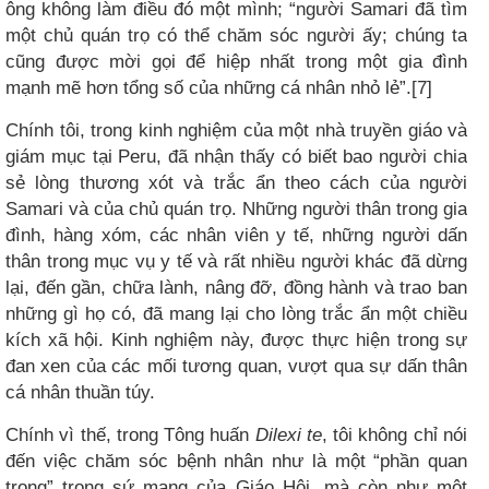
ông không làm điều đó một mình; “người Samari đã tìm
một chủ quán trọ có thể chăm sóc người ấy; chúng ta
cũng được mời gọi để hiệp nhất trong một gia đình
mạnh mẽ hơn tổng số của những cá nhân nhỏ lẻ”.[7]
Chính tôi, trong kinh nghiệm của một nhà truyền giáo và
giám mục tại Peru, đã nhận thấy có biết bao người chia
sẻ lòng thương xót và trắc ẩn theo cách của người
Samari và của chủ quán trọ. Những người thân trong gia
đình, hàng xóm, các nhân viên y tế, những người dấn
thân trong mục vụ y tế và rất nhiều người khác đã dừng
lại, đến gần, chữa lành, nâng đỡ, đồng hành và trao ban
những gì họ có, đã mang lại cho lòng trắc ẩn một chiều
kích xã hội. Kinh nghiệm này, được thực hiện trong sự
đan xen của các mối tương quan, vượt qua sự dấn thân
cá nhân thuần túy.
Chính vì thế, trong Tông huấn
Dilexi te
, tôi không chỉ nói
đến việc chăm sóc bệnh nhân như là một “phần quan
trọng” trong sứ mạng của Giáo Hội, mà còn như một