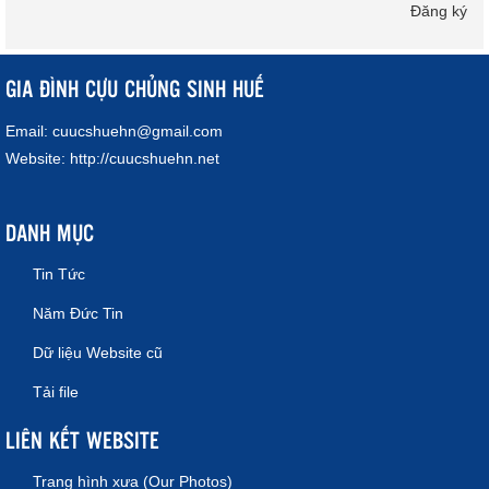
Đăng ký
GIA ĐÌNH CỰU CHỦNG SINH HUẾ
Email:
cuucshuehn@gmail.com
Website:
http://cuucshuehn.net
DANH MỤC
Tin Tức
Năm Đức Tin
Dữ liệu Website cũ
Tải file
LIÊN KẾT WEBSITE
Trang hình xưa (Our Photos)