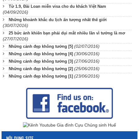
Từ 1.9, Đài Loan miễn visa cho du khách Việt Nam
(04/09/2016)
Những khoảnh khắc du lịch ấn tượng nhất thế giới
(30/07/2016)
25 bức ảnh khiến bạn phải dụi mắt nhiều lần vì tưởng là mơ
(27/07/2016)
(02/07/2016)
Những cảnh đẹp không tưởng [5]
(30/06/2016)
Những cảnh đẹp không tưởng [4]
(27/06/2016)
Những cảnh đẹp không tưởng [3]
(25/06/2016)
Những cảnh đẹp không tưởng [2]
(23/06/2016)
Những cảnh đẹp không tưởng [1]
NỘI DUNG SITE