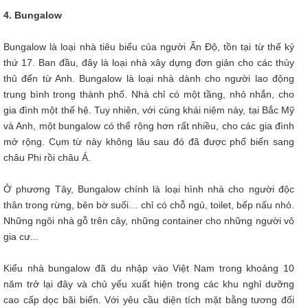
4. Bungalow
Bungalow là loại nhà tiêu biểu của người Ấn Độ, tồn tại từ thế kỷ
thứ 17. Ban đầu, đây là loại nhà xây dựng đơn giản cho các thủy
thủ đến từ Anh. Bungalow là loại nhà dành cho người lao động
trung bình trong thành phố. Nhà chỉ có một tầng, nhỏ nhắn, cho
gia đình một thế hệ. Tuy nhiên, với cùng khái niệm này, tại Bắc Mỹ
và Anh, một bungalow có thể rộng hơn rất nhiều, cho các gia đình
mở rộng. Cụm từ này không lâu sau đó đã được phổ biến sang
châu Phi rồi châu Á.
Ở phương Tây, Bungalow chính là loại hình nhà cho người độc
thân trong rừng, bên bờ suối… chỉ có chỗ ngủ, toilet, bếp nấu nhỏ.
Những ngôi nhà gỗ trên cây, những container cho những người vô
gia cư...
Kiểu nhà bungalow đã du nhập vào Việt Nam trong khoảng 10
năm trở lại đây và chủ yếu xuất hiện trong các khu nghỉ dưỡng
cao cấp dọc bãi biển. Với yêu cầu diện tích mặt bằng tương đối