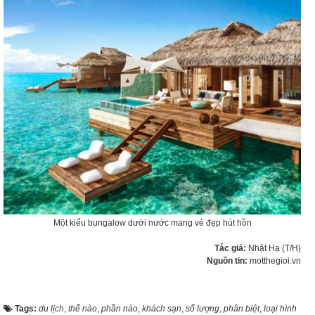
Một kiểu bungalow dưới nước mang vẻ đẹp hút hồn
Tác giả:
Nhật Hạ (T/H)
Nguồn tin:
motthegioi.vn
Tags:
du lịch
,
thế nào
,
phần nào
,
khách sạn
,
số lượng
,
phân biệt
,
loại hình