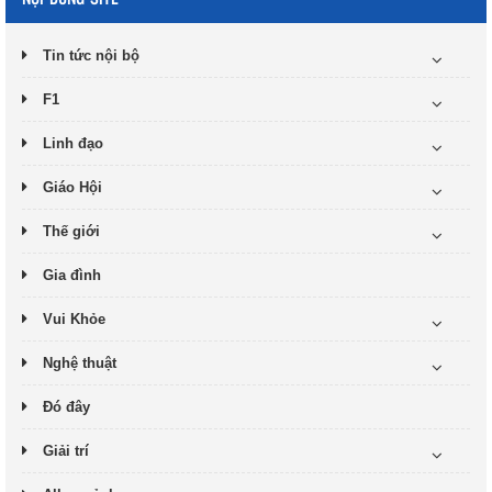
Tin tức nội bộ
F1
Linh đạo
Giáo Hội
Thế giới
Gia đình
Vui Khỏe
Nghệ thuật
Đó đây
Giải trí