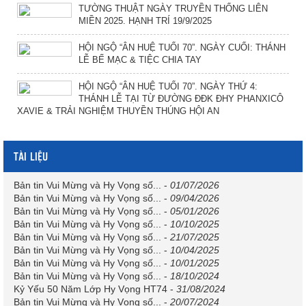
TƯỜNG THUẬT NGÀY TRUYỀN THỐNG LIÊN
MIỀN 2025. HẠNH TRÍ 19/9/2025
HỘI NGỘ “ÂN HUỆ TUỔI 70”. NGÀY CUỐI: THÁNH
LỄ BẾ MẠC & TIỆC CHIA TAY
HỘI NGỘ “ÂN HUỆ TUỔI 70”. NGÀY THỨ 4:
THÁNH LỄ TẠI TỪ ĐƯỜNG ĐĐK ĐHY PHANXICÔ
XAVIE & TRẢI NGHIỆM THUYỀN THÚNG HỘI AN
TÀI LIỆU
Bản tin Vui Mừng và Hy Vọng số...
-
01/07/2026
Bản tin Vui Mừng và Hy Vọng số...
-
09/04/2026
Bản tin Vui Mừng và Hy Vọng số...
-
05/01/2026
Bản tin Vui Mừng và Hy Vọng số...
-
10/10/2025
Bản tin Vui Mừng và Hy Vọng số...
-
21/07/2025
Bản tin Vui Mừng và Hy Vọng số...
-
10/04/2025
Bản tin Vui Mừng và Hy Vọng số...
-
10/01/2025
Bản tin Vui Mừng và Hy Vọng số...
-
18/10/2024
Kỷ Yếu 50 Năm Lớp Hy Vọng HT74
-
31/08/2024
Bản tin Vui Mừng và Hy Vọng số...
-
20/07/2024