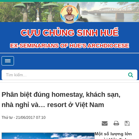
CỰU CHỦNG SINH HUẾ
EX-SEMINARIANS OF HUE'S ARCHDIOCESE
Phân biệt đúng homestay, khách sạn,
nhà nghỉ và… resort ở Việt Nam
Thứ tư - 21/06/2017 07:10
Một số lượng lớn