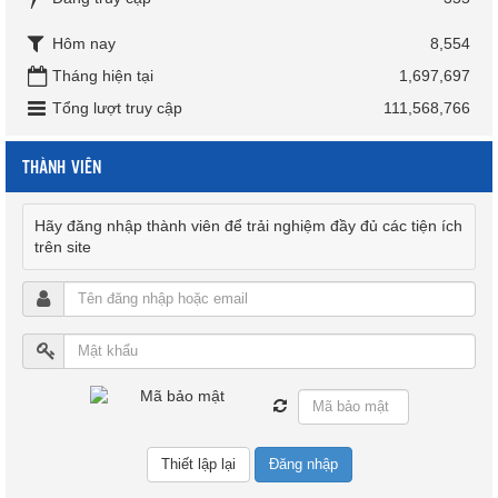
Hôm nay
8,554
Tháng hiện tại
1,697,697
Tổng lượt truy cập
111,568,766
THÀNH VIÊN
Hãy đăng nhập thành viên để trải nghiệm đầy đủ các tiện ích
trên site
Đăng nhập