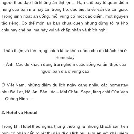
người theo đạo hồi không ăn thịt lợn… Hạn chế bày tỏ quan điểm
riêng của bạn mà hãy tôn trọng họ, đặc biệt là về vấn đề tôn giáo.
Trong sinh hoạt ăn uống, mỗi vùng có một đặc điểm, một nguyên
tắc riêng. Có thể món ăn bạn chưa quen nhưng đừng tỏ ra khó
chịu hay chê bai mà hãy vui vẻ chấp nhận và thích nghi.
Thân thiện và tôn trọng chính là từ khóa dành cho du khách khi ở
Homestay
- Ảnh: Các du khách đang trải nghiệm cuộc sống và ẩm thực của
người bản địa ở vùng cao
Ở Việt Nam, những điểm du lịch ngày càng nhiều các homestay
như Đà Lạt, Hội An, Bản Lác – Mai Châu; Sapa, làng chài Cửa Vạn
– Quảng Ninh…
2. Hotel và Hostel
Trong khi Hotel theo nghĩa thông thường là những khách sạn tiện
nghi có phân cấp rõ rệt thì dân đi du lịch bụi lại quen với khái niệm