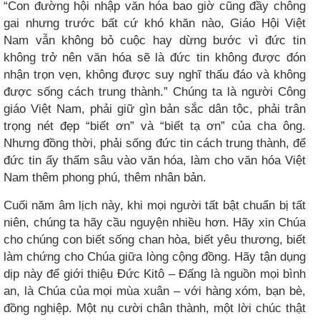
“Con đường hội nhập văn hóa bao giờ cũng đầy chông
gai nhưng trước bất cứ khó khăn nào, Giáo Hội Việt
Nam vẫn không bỏ cuộc hay dừng bước vì đức tin
không trở nên văn hóa sẽ là đức tin không được đón
nhận trọn vẹn, không được suy nghĩ thấu đáo và không
được sống cách trung thành.” Chúng ta là người Công
giáo Việt Nam, phải giữ gìn bản sắc dân tộc, phải trân
trọng nét đẹp “biết ơn” và “biết tạ ơn” của cha ông.
Nhưng đồng thời, phải sống đức tin cách trung thành, để
đức tin ấy thấm sâu vào văn hóa, làm cho văn hóa Việt
Nam thêm phong phú, thêm nhân bản.
Cuối năm âm lịch này, khi mọi người tất bật chuẩn bị tất
niên, chúng ta hãy cầu nguyện nhiều hơn. Hãy xin Chúa
cho chúng con biết sống chan hòa, biết yêu thương, biết
làm chứng cho Chúa giữa lòng cộng đồng. Hãy tận dụng
dịp này để giới thiệu Đức Kitô – Đấng là nguồn mọi bình
an, là Chúa của mọi mùa xuân – với hàng xóm, bạn bè,
đồng nghiệp. Một nụ cười chân thành, một lời chúc thật