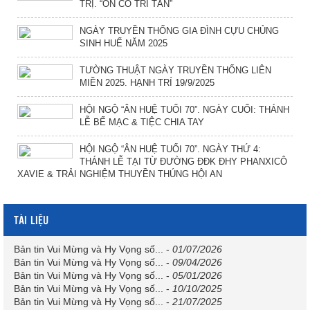
TRỊ. “ÔN CỐ TRI TÂN”
NGÀY TRUYỀN THỐNG GIA ĐÌNH CỰU CHỦNG
SINH HUẾ NĂM 2025
TƯỜNG THUẬT NGÀY TRUYỀN THỐNG LIÊN
MIỀN 2025. HẠNH TRÍ 19/9/2025
HỘI NGỘ “ÂN HUỆ TUỔI 70”. NGÀY CUỐI: THÁNH
LỄ BẾ MẠC & TIỆC CHIA TAY
HỘI NGỘ “ÂN HUỆ TUỔI 70”. NGÀY THỨ 4:
THÁNH LỄ TẠI TỪ ĐƯỜNG ĐĐK ĐHY PHANXICÔ
XAVIE & TRẢI NGHIỆM THUYỀN THÚNG HỘI AN
TÀI LIỆU
Bản tin Vui Mừng và Hy Vọng số...
-
01/07/2026
Bản tin Vui Mừng và Hy Vọng số...
-
09/04/2026
Bản tin Vui Mừng và Hy Vọng số...
-
05/01/2026
Bản tin Vui Mừng và Hy Vọng số...
-
10/10/2025
Bản tin Vui Mừng và Hy Vọng số...
-
21/07/2025