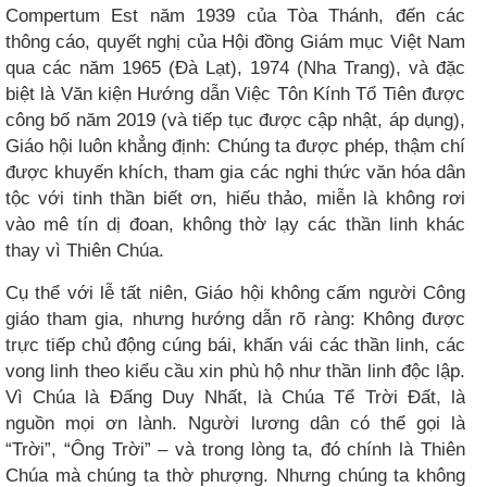
Compertum Est năm 1939 của Tòa Thánh, đến các
thông cáo, quyết nghị của Hội đồng Giám mục Việt Nam
qua các năm 1965 (Đà Lạt), 1974 (Nha Trang), và đặc
biệt là Văn kiện Hướng dẫn Việc Tôn Kính Tổ Tiên được
công bố năm 2019 (và tiếp tục được cập nhật, áp dụng),
Giáo hội luôn khẳng định: Chúng ta được phép, thậm chí
được khuyến khích, tham gia các nghi thức văn hóa dân
tộc với tinh thần biết ơn, hiếu thảo, miễn là không rơi
vào mê tín dị đoan, không thờ lạy các thần linh khác
thay vì Thiên Chúa.
Cụ thể với lễ tất niên, Giáo hội không cấm người Công
giáo tham gia, nhưng hướng dẫn rõ ràng: Không được
trực tiếp chủ động cúng bái, khấn vái các thần linh, các
vong linh theo kiểu cầu xin phù hộ như thần linh độc lập.
Vì Chúa là Đấng Duy Nhất, là Chúa Tể Trời Đất, là
nguồn mọi ơn lành. Người lương dân có thể gọi là
“Trời”, “Ông Trời” – và trong lòng ta, đó chính là Thiên
Chúa mà chúng ta thờ phượng. Nhưng chúng ta không