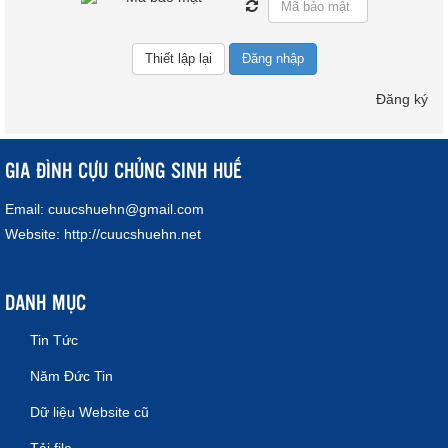
Đăng nhập
Đăng ký
GIA ĐÌNH CỰU CHỦNG SINH HUẾ
Email:
cuucshuehn@gmail.com
Website:
http://cuucshuehn.net
DANH MỤC
Tin Tức
Năm Đức Tin
Dữ liệu Website cũ
Tải file