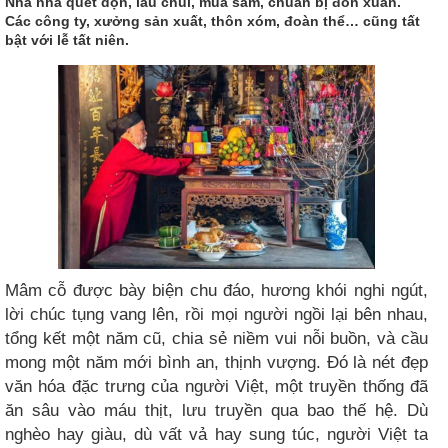
Nhà nhà quét dọn, lau chùi, mua sắm, chuẩn bị đón xuân.
Các công ty, xưởng sản xuất, thôn xóm, đoàn thể… cũng tất
bật với lễ tất niên.
Mâm cỗ được bày biện chu đáo, hương khói nghi ngút,
lời chúc tụng vang lên, rồi mọi người ngồi lại bên nhau,
tổng kết một năm cũ, chia sẻ niềm vui nỗi buồn, và cầu
mong một năm mới bình an, thịnh vượng. Đó là nét đẹp
văn hóa đặc trưng của người Việt, một truyền thống đã
ăn sâu vào máu thịt, lưu truyền qua bao thế hệ. Dù
nghèo hay giàu, dù vất vả hay sung túc, người Việt ta