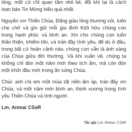
lòng, một cử chỉ quan tâm nhỏ bé, đôi khi lại là cách
loan báo Tin Mừng hiệu quả nhất.
Nguyện xin Thiên Chúa, Đấng giàu lòng thương xót, luôn
che chở và gìn giữ mỗi gia đình Kitô hữu chúng con
trong hạnh phúc và bình an. Xin cho chúng con luôn
thân thiện, khiêm tốn, và tràn đầy tình yêu, để dù ở đâu,
trong bất cứ hoàn cảnh nào, chúng con vẫn là ánh sáng
của Chúa giữa đời thường. Và khi xuân về, chúng ta
không chỉ đón một năm mới theo lịch âm, mà còn đón
một khởi đầu mới trong ân sủng Chúa.
Chúc anh chị em một mùa tất niên ấm áp, tràn đầy ơn
Chúa, và một năm mới bình an, thịnh vượng trong tình
yêu Thiên Chúa và tình người.
Lm. Anmai CSsR
Tác giả:
Lm. Anmai, CSsR