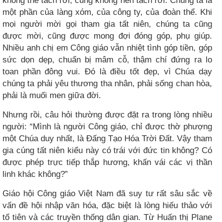
một phần của làng xóm, của công ty, của đoàn thể. Khi
mọi người mời gọi tham gia tất niên, chúng ta cũng
được mời, cũng được mong đợi đóng góp, phụ giúp.
Nhiều anh chị em Công giáo vẫn nhiệt tình góp tiền, góp
sức dọn dẹp, chuẩn bị mâm cỗ, thậm chí đứng ra lo
toan phần đông vui. Đó là điều tốt đẹp, vì Chúa dạy
chúng ta phải yêu thương tha nhân, phải sống chan hòa,
phải là muối men giữa đời.
Nhưng rồi, câu hỏi thường được đặt ra trong lòng nhiều
người: “Mình là người Công giáo, chỉ được thờ phượng
một Chúa duy nhất, là Đấng Tạo Hóa Trời Đất. Vậy tham
gia cúng tất niên kiểu này có trái với đức tin không? Có
được phép trực tiếp thắp hương, khấn vái các vị thần
linh khác không?”
Giáo hội Công giáo Việt Nam đã suy tư rất sâu sắc về
vấn đề hội nhập văn hóa, đặc biệt là lòng hiếu thảo với
tổ tiên và các truyền thống dân gian. Từ Huấn thị Plane