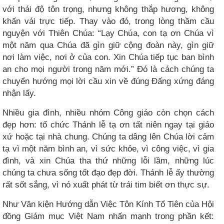
với thái độ tôn trọng, nhưng không thắp hương, không
khấn vái trực tiếp. Thay vào đó, trong lòng thầm cầu
nguyện với Thiên Chúa: “Lạy Chúa, con tạ ơn Chúa vì
một năm qua Chúa đã gìn giữ cộng đoàn này, gìn giữ
nơi làm việc, nơi ở của con. Xin Chúa tiếp tục ban bình
an cho mọi người trong năm mới.” Đó là cách chúng ta
chuyển hướng mọi lời cầu xin về đúng Đấng xứng đáng
nhận lấy.
Nhiều gia đình, nhiều nhóm Công giáo còn chọn cách
đẹp hơn: tổ chức Thánh lễ tạ ơn tất niên ngay tại giáo
xứ hoặc tại nhà chung. Chúng ta dâng lên Chúa lời cảm
tạ vì một năm bình an, vì sức khỏe, vì công việc, vì gia
đình, và xin Chúa tha thứ những lỗi lầm, những lúc
chúng ta chưa sống tốt đạo đẹp đời. Thánh lễ ấy thường
rất sốt sắng, vì nó xuất phát từ trái tim biết ơn thực sự.
Như Văn kiện Hướng dẫn Việc Tôn Kính Tổ Tiên của Hội
đồng Giám mục Việt Nam nhấn mạnh trong phần kết: