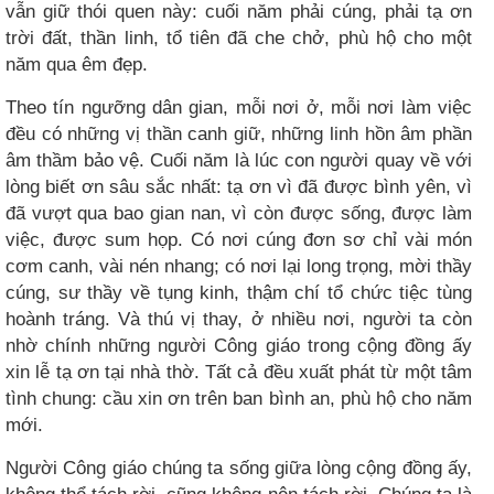
vẫn giữ thói quen này: cuối năm phải cúng, phải tạ ơn
trời đất, thần linh, tổ tiên đã che chở, phù hộ cho một
năm qua êm đẹp.
Theo tín ngưỡng dân gian, mỗi nơi ở, mỗi nơi làm việc
đều có những vị thần canh giữ, những linh hồn âm phần
âm thầm bảo vệ. Cuối năm là lúc con người quay về với
lòng biết ơn sâu sắc nhất: tạ ơn vì đã được bình yên, vì
đã vượt qua bao gian nan, vì còn được sống, được làm
việc, được sum họp. Có nơi cúng đơn sơ chỉ vài món
cơm canh, vài nén nhang; có nơi lại long trọng, mời thầy
cúng, sư thầy về tụng kinh, thậm chí tổ chức tiệc tùng
hoành tráng. Và thú vị thay, ở nhiều nơi, người ta còn
nhờ chính những người Công giáo trong cộng đồng ấy
xin lễ tạ ơn tại nhà thờ. Tất cả đều xuất phát từ một tâm
tình chung: cầu xin ơn trên ban bình an, phù hộ cho năm
mới.
Người Công giáo chúng ta sống giữa lòng cộng đồng ấy,
không thể tách rời, cũng không nên tách rời. Chúng ta là