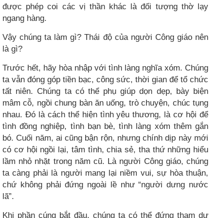
được phép coi các vị thần khác là đối tượng thờ lạy
ngang hàng.
Vậy chúng ta làm gì? Thái độ của người Công giáo nên
là gì?
Trước hết, hãy hòa nhập với tình làng nghĩa xóm. Chúng
ta vẫn đóng góp tiền bạc, công sức, thời gian để tổ chức
tất niên. Chúng ta có thể phụ giúp dọn dẹp, bày biện
mâm cỗ, ngồi chung bàn ăn uống, trò chuyện, chúc tụng
nhau. Đó là cách thể hiện tình yêu thương, là cơ hội để
tình đồng nghiệp, tình bạn bè, tình làng xóm thêm gắn
bó. Cuối năm, ai cũng bận rộn, nhưng chính dịp này mới
có cơ hội ngồi lại, tâm tình, chia sẻ, tha thứ những hiểu
lầm nhỏ nhặt trong năm cũ. Là người Công giáo, chúng
ta càng phải là người mang lại niềm vui, sự hòa thuận,
chứ không phải đứng ngoài lề như “người dưng nước
lã”.
Khi phần cúng bắt đầu, chúng ta có thể đứng tham dự