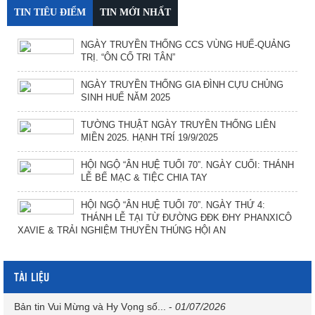
TIN TIÊU ĐIỂM
TIN MỚI NHẤT
NGÀY TRUYỀN THỐNG CCS VÙNG HUẾ-QUẢNG
TRỊ. “ÔN CỐ TRI TÂN”
NGÀY TRUYỀN THỐNG GIA ĐÌNH CỰU CHỦNG
SINH HUẾ NĂM 2025
TƯỜNG THUẬT NGÀY TRUYỀN THỐNG LIÊN
MIỀN 2025. HẠNH TRÍ 19/9/2025
HỘI NGỘ “ÂN HUỆ TUỔI 70”. NGÀY CUỐI: THÁNH
LỄ BẾ MẠC & TIỆC CHIA TAY
HỘI NGỘ “ÂN HUỆ TUỔI 70”. NGÀY THỨ 4:
THÁNH LỄ TẠI TỪ ĐƯỜNG ĐĐK ĐHY PHANXICÔ
XAVIE & TRẢI NGHIỆM THUYỀN THÚNG HỘI AN
TÀI LIỆU
Bản tin Vui Mừng và Hy Vọng số...
-
01/07/2026