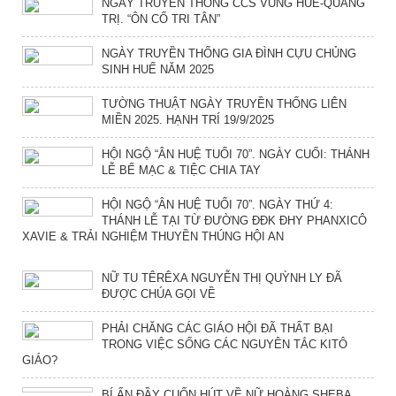
NGÀY TRUYỀN THỐNG CCS VÙNG HUẾ-QUẢNG
TRỊ. “ÔN CỐ TRI TÂN”
NGÀY TRUYỀN THỐNG GIA ĐÌNH CỰU CHỦNG
SINH HUẾ NĂM 2025
TƯỜNG THUẬT NGÀY TRUYỀN THỐNG LIÊN
MIỀN 2025. HẠNH TRÍ 19/9/2025
HỘI NGỘ “ÂN HUỆ TUỔI 70”. NGÀY CUỐI: THÁNH
LỄ BẾ MẠC & TIỆC CHIA TAY
HỘI NGỘ “ÂN HUỆ TUỔI 70”. NGÀY THỨ 4:
THÁNH LỄ TẠI TỪ ĐƯỜNG ĐĐK ĐHY PHANXICÔ
XAVIE & TRẢI NGHIỆM THUYỀN THÚNG HỘI AN
NỮ TU TÊRÊXA NGUYỄN THỊ QUỲNH LY ĐÃ
ĐƯỢC CHÚA GỌI VỀ
PHẢI CHĂNG CÁC GIÁO HỘI ĐÃ THẤT BẠI
TRONG VIỆC SỐNG CÁC NGUYÊN TẮC KITÔ
GIÁO?
BÍ ẨN ĐẦY CUỐN HÚT VỀ NỮ HOÀNG SHEBA