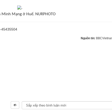
a Minh Mạng ở Huế. NURPHOTO
m-45435504
Nguồn tin:
BBCVietna