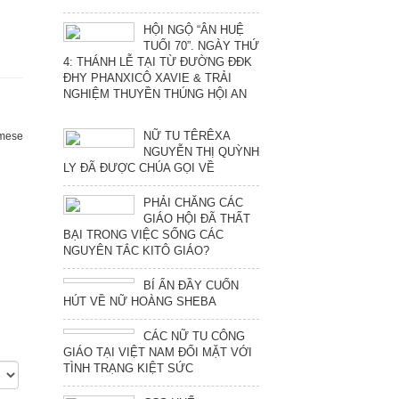
HỘI NGỘ “ÂN HUỆ
TUỔI 70”. NGÀY THỨ
4: THÁNH LỄ TẠI TỪ ĐƯỜNG ĐĐK
ĐHY PHANXICÔ XAVIE & TRẢI
NGHIỆM THUYỀN THÚNG HỘI AN
NỮ TU TÊRÊXA
mese
NGUYỄN THỊ QUỲNH
LY ĐÃ ĐƯỢC CHÚA GỌI VỀ
PHẢI CHĂNG CÁC
GIÁO HỘI ĐÃ THẤT
BẠI TRONG VIỆC SỐNG CÁC
NGUYÊN TẮC KITÔ GIÁO?
BÍ ẨN ĐẦY CUỐN
HÚT VỀ NỮ HOÀNG SHEBA
CÁC NỮ TU CÔNG
GIÁO TẠI VIỆT NAM ĐỐI MẶT VỚI
TÌNH TRẠNG KIỆT SỨC