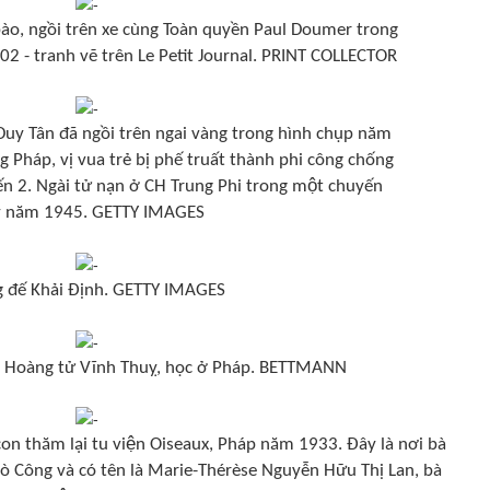
ào, ngồi trên xe cùng Toàn quyền Paul Doumer trong
2 - tranh vẽ trên Le Petit Journal. PRINT COLLECTOR
a Duy Tân đã ngồi trên ngai vàng trong hình chụp năm
g Pháp, vị vua trẻ bị phế truất thành phi công chống
ến 2. Ngài tử nạn ở CH Trung Phi trong một chuyến
y năm 1945. GETTY IMAGES
 đế Khải Định. GETTY IMAGES
là Hoàng tử Vĩnh Thuỵ, học ở Pháp. BETTMANN
n thăm lại tu viện Oiseaux, Pháp năm 1933. Đây là nơi bà
ò Công và có tên là Marie-Thérèse Nguyễn Hữu Thị Lan, bà