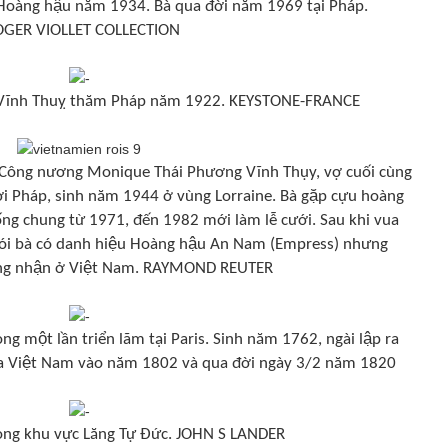
 Hoàng hậu năm 1934. Bà qua đời năm 1969 tại Pháp.
GER VIOLLET COLLECTION
 Vĩnh Thuỵ thăm Pháp năm 1922. KEYSTONE-FRANCE
 Công nương Monique Thái Phương Vĩnh Thụy, vợ cuối cùng
i Pháp, sinh năm 1944 ở vùng Lorraine. Bà gặp cựu hoàng
ng chung từ 1971, đến 1982 mới làm lễ cưới. Sau khi vua
ói bà có danh hiệu Hoàng hậu An Nam (Empress) nhưng
g nhận ở Việt Nam. RAYMOND REUTER
g một lần triển lãm tại Paris. Sinh năm 1762, ngài lập ra
của Việt Nam vào năm 1802 và qua đời ngày 3/2 năm 1820
trong khu vực Lăng Tự Đức. JOHN S LANDER