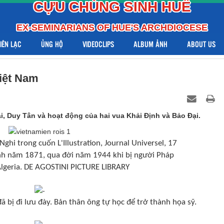
CỰU CHỦNG SINH HUẾ
EX-SEMINARIANS OF HUE'S ARCHDIOCESE
LIÊN LẠC
ỦNG HỘ
VIDEOCLIPS
ALBUM ẢNH
ABOUT US
iệt Nam
, Duy Tân và hoạt động của hai vua Khải Định và Bảo Đại.
hi trong cuốn L'Illustration, Journal Universel, 17
nh năm 1871, qua đời năm 1944 khi bị người Pháp
Algeria. DE AGOSTINI PICTURE LIBRARY
ã bị đi lưu đày. Bản thân ông tự học để trở thành họa sỹ.