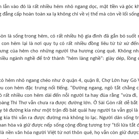
 lẫn vào đó là rất nhiều hẻm nhỏ ngang dọc, mặt tiền và góc k
 đẳng cấp hoàn toàn xa lạ không chỉ về vị thế mà còn về lối sống,
òn là sống trong hẻm, có rất nhiều hộ gia đình đã gắn bó suốt
con hẻm lại là nơi quy tụ có rất nhiều đồng liêu từ tứ xứ đến
trưng của hẻm cho những người tha hương cùng quê. Không n
hiều ngành nghề để trở thành “hẻm làng nghề”: giày dép, lồng 
có hẻm nhỏ ngang chéo như ở quận 4, quận 8, Chợ Lớn hay Gò 
ều con hẻm đặc trưng nổi tiếng. “Đường ngang, ngõ tắt chằng c
ó rất nhiều con hẻm dài đến nỗi người ta hay đùa rằng “vừa đi,
àng Thi Thơ vẫn chưa ra được đường lớn. Ở Sài Gòn rất dễ bắt
 tẻ đường kia như một trận đồ bát quái hay người ta vẫn gọi là
g kia thì vẫn ra được đường mà không lo lạc. Người dân sống t
an hòa và giữ được nếp sống cộng đồng tương trợ “tối lửa tắt 
là nền văn hóa người Việt từ nơi thôn quê, họ vẫn còn giữ được