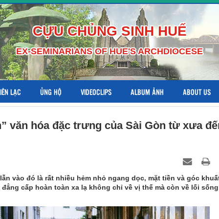
CỰU CHỦNG SINH HUẾ
EX-SEMINARIANS OF HUE'S ARCHDIOCESE
LIÊN LẠC
ỦNG HỘ
VIDEOCLIPS
ALBUM ẢNH
ABOUT US
” văn hóa đặc trưng của Sài Gòn từ xưa đế
lẫn vào đó là rất nhiều hẻm nhỏ ngang dọc, mặt tiền và góc khuấ
 đẳng cấp hoàn toàn xa lạ không chỉ về vị thế mà còn về lối sống,