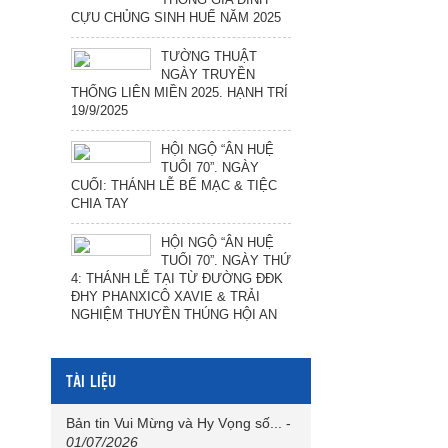
CỰU CHỦNG SINH HUẾ NĂM 2025
TƯỜNG THUẬT
NGÀY TRUYỀN
THỐNG LIÊN MIỀN 2025. HẠNH TRÍ
19/9/2025
HỘI NGỘ “ÂN HUỆ
TUỔI 70”. NGÀY
CUỐI: THÁNH LỄ BẾ MẠC & TIỆC
CHIA TAY
HỘI NGỘ “ÂN HUỆ
TUỔI 70”. NGÀY THỨ
4: THÁNH LỄ TẠI TỪ ĐƯỜNG ĐĐK
ĐHY PHANXICÔ XAVIE & TRẢI
NGHIỆM THUYỀN THÚNG HỘI AN
TÀI LIỆU
Bản tin Vui Mừng và Hy Vọng số...
-
01/07/2026