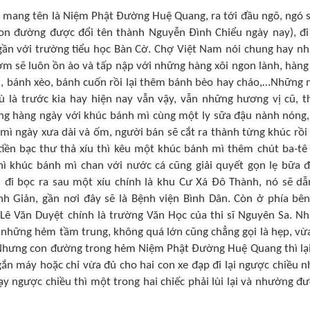
 mang tên là Niệm Phật Đường Huệ Quang, ra tới đầu ngõ, ngó 
on đường được đổi tên thành Nguyễn Đình Chiểu ngày nay), đi
gần với trường tiểu học Bàn Cờ. Chợ Việt Nam nói chung hay n
ớm sẽ luôn ồn ào và tấp nập với những hàng xôi ngon lành, hàng
 mì, bánh xèo, bánh cuốn rồi lại thêm bánh bèo hay cháo,…Những
ù là trước kia hay hiện nay vẫn vậy, vẫn những hương vị cũ, 
g hàng ngày với khúc bánh mì cùng một ly sữa đậu nành nóng,
mì ngày xưa dài và ốm, người bán sẽ cắt ra thành từng khúc rồi
tiền bạc thư thả xíu thì kêu một khúc bánh mì thêm chút ba-tê
hì khúc bánh mì chan với nước cá cũng giải quyết gọn lẹ bữa 
đi bọc ra sau một xíu chính là khu Cư Xá Đô Thành, nó sẽ dẫ
 Giản, gần nơi đây sẽ là Bệnh viện Bình Dân. Còn ở phía bên
Lê Văn Duyệt chính là trường Văn Học của thi sĩ Nguyên Sa. N
 những hẻm tầm trung, không quá lớn cũng chẳng gọi là hẹp, vừ
 Nhưng con đường trong hẻm Niệm Phật Đường Huệ Quang thì lại
 gắn máy hoặc chỉ vừa đủ cho hai con xe đạp đi lại ngược chiều n
y ngược chiều thì một trong hai chiếc phải lùi lại và nhường đ