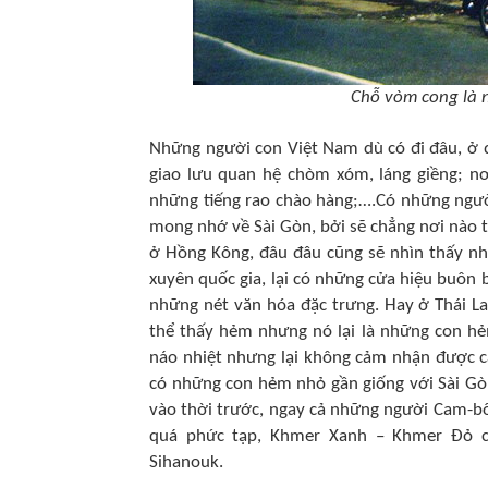
Chỗ vòm cong là 
Những người con Việt Nam dù có đi đâu, ở 
giao lưu quan hệ chòm xóm, láng giềng; nơ
những tiếng rao chào hàng;….Có những ngư
mong nhớ về Sài Gòn, bởi sẽ chẳng nơi nào t
ở Hồng Kông, đâu đâu cũng sẽ nhìn thấy nh
xuyên quốc gia, lại có những cửa hiệu buôn
những nét văn hóa đặc trưng. Hay ở Thái La
thể thấy hẻm nhưng nó lại là những con h
náo nhiệt nhưng lại không cảm nhận được c
có những con hẻm nhỏ gần giống với Sài Gòn
vào thời trước, ngay cả những người Cam-bố
quá phức tạp, Khmer Xanh – Khmer Đỏ cù
Sihanouk.