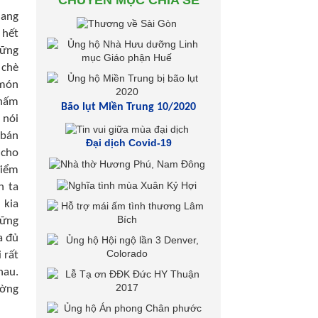
CHUYÊN MỤC CHIA SẺ
sang
 hết
hững
 chè
 món
thấm
Bão lụt Miền Trung 10/2020
 nói
 bán
Đại dịch Covid-19
 cho
điểm
n ta
 kia
hững
a đủ
 rất
hau.
ường