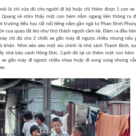
 nói là chỉ vừa đủ cho người đi bộ hoặc chỉ thêm được 1 con xe
 Quang sẽ nhìn thấy một con hẻm nằm ngang liên thông ra 
 trường tiểu học rất nổi tiếng nằm gần ngã tư Phan Đình Phùn
 còn cua quẹo lắt léo như thử thách người cầm lái. Đâm ra đầu hẻ
này chỉ đủ cho 2 chiếc xe gắn máy đi ngược chiều nhưng nếu 
hó khăn. Nhìn xéo xéo một xíu chính là nhà sách Thanh Bình, x
ấy nhà bảo sanh Hồng Đức. Cạnh đó lại có thêm một con hẻm
n xe gắn máy đi ngược chiều nhau hoặc đi song song nhưng vẫ
xe.