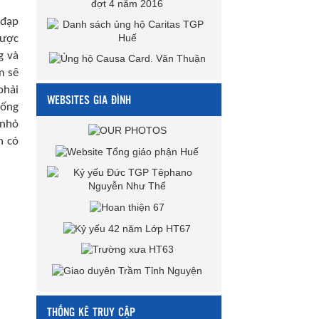
 đạp
được
g và
m sẽ
phải
WEBSITES GIA ĐÌNH
uống
 nhỏ
n có
THỐNG KÊ TRUY CẬP