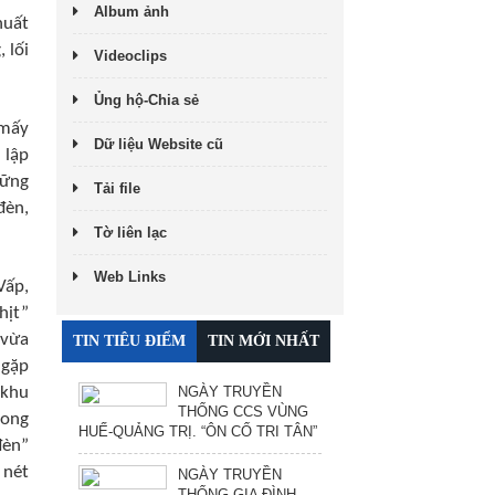
Album ảnh
huất
 lối
Videoclips
Ủng hộ-Chia sẻ
 mấy
Dữ liệu Website cũ
 lập
hững
Tải file
đèn,
Tờ liên lạc
Web Links
Vấp,
hịt”
 vừa
TIN TIÊU ĐIỂM
TIN MỚI NHẤT
 gặp
NGÀY TRUYỀN
 khu
THỐNG CCS VÙNG
rong
HUẾ-QUẢNG TRỊ. “ÔN CỐ TRI TÂN”
đèn”
 nét
NGÀY TRUYỀN
THỐNG GIA ĐÌNH