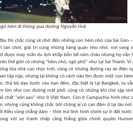
ngõ hẻm đi thông qua đường Nguyễn Huệ
đâu thì chắc cũng sẽ nhớ đến những con hẻm nhỏ của Sài Gòn –
i sân chơi, giải trí cùng những hàng quán nho nhỏ; nơi vang 
ời được may mắn du lịch khắp bốn bể năm châu nhưng họ vẫn 
rên thế giới có những “hẻm nhỏ, ngõ phố” như tại Sài Thành. Ví
ững tòa nhà cao chọc trời, cũng có những đường ray xe điện 
 bán tấp nập, nhưng lại không có cách nào tìm được một con hẻm
n, thả bộ dạo bước vào ban đêm, đặc biệt là tại Bangkok, ta vẫ
ẻm lớn như con đường mặt phố, cũng có những khi chợ sập sìn
ái chất “xôn xao” như ở Việt Nam. Còn ở Campuchia hình như 
, nhưng cũng không chắc bởi chăng ai có can đảm ở lại lâu nơi
t Kiều cũng chẳng dám – thời mà tình hình chính sự ở đất nước
ng với sự tranh chấp căng thẳng giữa chính quyền Hunse