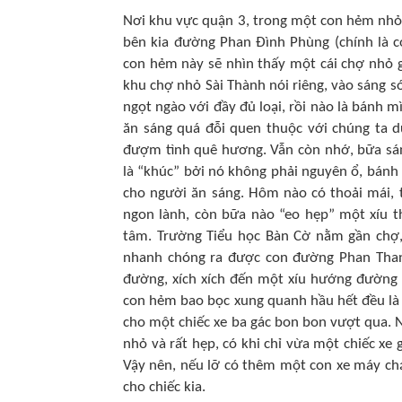
Nơi khu vực quận 3, trong một con hẻm nhỏ
bên kia đường Phan Đình Phùng (chính là c
con hẻm này sẽ nhìn thấy một cái chợ nhỏ 
khu chợ nhỏ Sài Thành nói riêng, vào sáng s
ngọt ngào với đầy đủ loại, rồi nào là bánh
ăn sáng quá đỗi quen thuộc với chúng ta d
đượm tình quê hương. Vẫn còn nhớ, bữa sán
là “khúc” bởi nó không phải nguyên ổ, bánh 
cho người ăn sáng. Hôm nào có thoải mái, 
ngon lành, còn bữa nào “eo hẹp” một xíu t
tâm. Trường Tiểu học Bàn Cờ nằm gần chợ, 
nhanh chóng ra được con đường Phan Thanh
đường, xích xích đến một xíu hướng đường 
con hẻm bao bọc xung quanh hầu hết đều là
cho một chiếc xe ba gác bon bon vượt qua.
nhỏ và rất hẹp, có khi chỉ vừa một chiếc xe
Vậy nên, nếu lỡ có thêm một con xe máy chạ
cho chiếc kia.