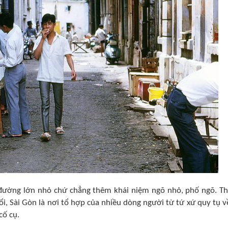
 đường lớn nhỏ chứ chẳng thêm khái niệm ngõ nhỏ, phố ngõ. T
i, Sài Gòn là nơi tổ hợp của nhiều dòng người từ tứ xứ quy tụ v
cố cụ.