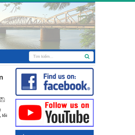
n
t
 lối