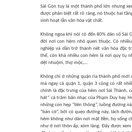
Sài Gòn tuy là một thành phố lớn nhưng xen
được phân biệt rất rõ ràng, nó thuộc hai tầng
sinh hoạt lẫn văn hóa vật chất.
Không ngoa khi nói có đến 80% dân số Sài G
đời nơi con hẻm nhỏ quen thuộc. Có nhiều 
nghiệp và dần trở thành nét văn hóa đặc 
thế, còn khá nhiều con hẻm là nơi quy tụ n
dệt nhuộm, thợ mộc,…
Không chỉ ở những quận rìa thành phố mới 
mà ngay cả quận 1, quận 3 cũng có rất nhi
chính là đặc trưng của hẻm nơi Sài Thành, c
hát” cả trăm bản nhạc của Phạm Duy hay Ho
những con hẹp “liên thông”, luồng đường này
“bàn cờ”, bởi có quẹo đường này, lách đườn
hẻm không như dân nơi mặt tiền, họ sống ch
như ở nơi thôn ấp, xóm làng. Đây được xem 