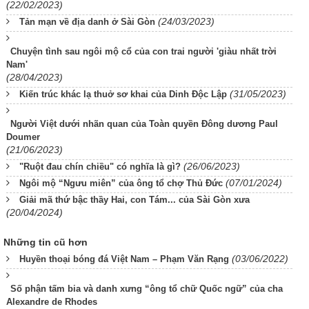
(22/02/2023)
(24/03/2023)
Tản mạn về địa danh ở Sài Gòn
Chuyện tình sau ngôi mộ cổ của con trai người 'giàu nhất trời
Nam'
(28/04/2023)
(31/05/2023)
Kiến trúc khác lạ thuở sơ khai của Dinh Độc Lập
Người Việt dưới nhãn quan của Toàn quyền Đông dương Paul
Doumer
(21/06/2023)
(26/06/2023)
"Ruột đau chín chiều" có nghĩa là gì?
(07/01/2024)
Ngôi mộ “Ngưu miên” của ông tổ chợ Thủ Đức
Giải mã thứ bậc thầy Hai, con Tám... của Sài Gòn xưa
(20/04/2024)
Những tin cũ hơn
(03/06/2022)
Huyền thoại bóng đá Việt Nam – Phạm Văn Rạng
Số phận tấm bia và danh xưng “ông tổ chữ Quốc ngữ” của cha
Alexandre de Rhodes