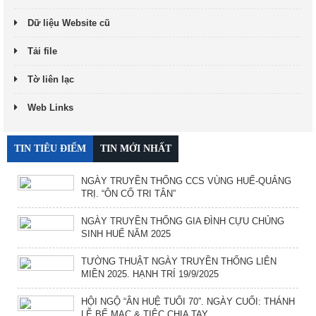
Dữ liệu Website cũ
Tải file
Tờ liên lạc
Web Links
TIN TIÊU ĐIỂM
TIN MỚI NHẤT
NGÀY TRUYỀN THỐNG CCS VÙNG HUẾ-QUẢNG
TRỊ. “ÔN CỐ TRI TÂN”
NGÀY TRUYỀN THỐNG GIA ĐÌNH CỰU CHỦNG
SINH HUẾ NĂM 2025
TƯỜNG THUẬT NGÀY TRUYỀN THỐNG LIÊN
MIỀN 2025. HẠNH TRÍ 19/9/2025
HỘI NGỘ “ÂN HUỆ TUỔI 70”. NGÀY CUỐI: THÁNH
LỄ BẾ MẠC & TIỆC CHIA TAY