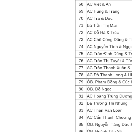
68
AC Việt & Ân
69
AC Hùng & Trang
70
AC Trà & Đức
71
Bà Trần Thị Mai
72
AC Đỗ Hà & Trúc
73
AC Chế Công Dũng & 
74
AC Nguyễn Tình & Ngọ
75
AC Trần Đình Dũng & 
76
AC Trần Thị Tuyết & T
77
AC Trần Thanh Xuân & 
78
AC Đỗ Thanh Long & Lil
79
ÔB. Phạm Đồng & Cúc
80
ÔB. Đỗ Ngọc
81
AC Hoàng Trùng Dương
82
Bà Trương Thị Nhung
83
AC Thân Văn Loạn
84
AC Cấn Thanh Chương
85
ÔB. Nguyễn Tăng Đức
86
ÔB. Huỳnh Tấn Sỹ