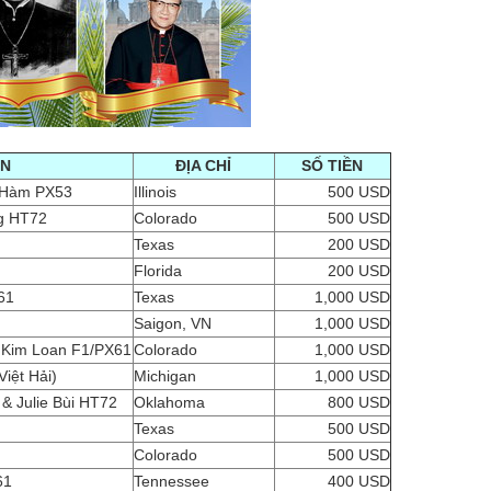
ÊN
ĐỊA CHỈ
SỐ TIỀN
 Hàm PX53
Illinois
500 USD
g HT72
Colorado
500 USD
Texas
200 USD
Florida
200 USD
61
Texas
1,000 USD
Saigon, VN
1,000 USD
 Kim Loan F1/PX61
Colorado
1,000 USD
iệt Hải)
Michigan
1,000 USD
& Julie Bùi HT72
Oklahoma
800 USD
Texas
500 USD
Colorado
500 USD
61
Tennessee
400 USD