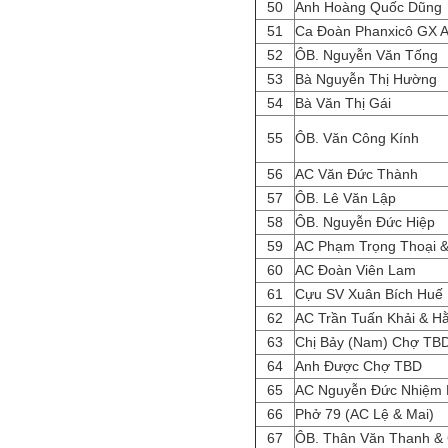
50
Anh Hoàng Quốc Dũng
51
Ca Đoàn Phanxicô GX Al
52
ÔB. Nguyễn Văn Tống
53
Bà Nguyễn Thị Hường
54
Bà Văn Thị Gái
55
ÔB. Văn Công Kính
56
AC Văn Đức Thành
57
ÔB. Lê Văn Lập
58
ÔB. Nguyễn Đức Hiệp
59
AC Phạm Trọng Thoại
60
AC Đoàn Viên Lam
61
Cựu SV Xuân Bích Huế
62
AC Trần Tuấn Khải & H
63
Chị Bảy (Nam) Chợ TB
64
Anh Được Chợ TBD
65
AC Nguyễn Đức Nhiệm
66
Phở 79 (AC Lệ & Mai)
67
ÔB. Thân Văn Thanh &