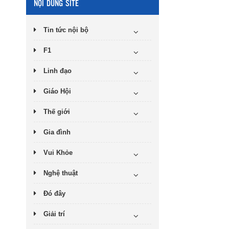
NỘI DUNG SITE
Tin tức nội bộ
F1
Linh đạo
Giáo Hội
Thế giới
Gia đình
Vui Khỏe
Nghệ thuật
Đó đây
Giải trí