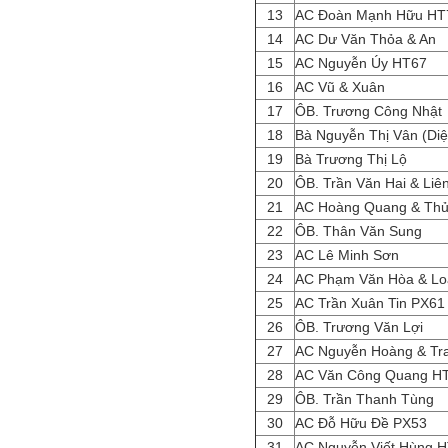
13
AC Đoàn Mạnh Hữu HT
14
AC Dư Văn Thỏa & An
15
AC Nguyễn Úy HT67
16
AC Vũ & Xuân
17
ÔB. Trương Công Nhật
18
Bà Nguyễn Thị Vân (Diệ
19
Bà Trương Thị Lộ
20
ÔB. Trần Văn Hai & Liê
21
AC Hoàng Quang & Th
22
ÔB. Thân Văn Sung
23
AC Lê Minh Sơn
24
AC Phạm Văn Hòa & L
25
AC Trần Xuân Tin PX6
26
ÔB. Trương Văn Lợi
27
AC Nguyễn Hoàng & Tr
28
AC Văn Công Quang H
29
ÔB. Trần Thanh Tùng
30
AC Đỗ Hữu Đề PX53
31
AC Nguyễn Viết Hùng 