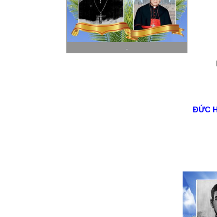
-
ĐỨC 