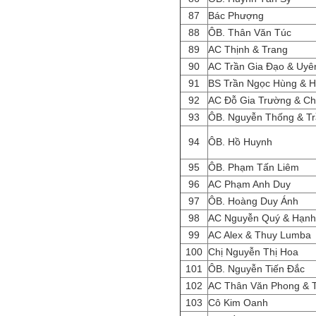
87
Bác Phượng
88
ÔB. Thân Văn Túc
89
AC Thịnh & Trang
90
AC Trần Gia Đạo & Uy
91
BS Trần Ngọc Hùng & 
92
AC Đỗ Gia Trường & C
93
ÔB. Nguyễn Thống & Tr
94
ÔB. Hồ Huynh
95
ÔB. Phạm Tấn Liêm
96
AC Phạm Anh Duy
97
ÔB. Hoàng Duy Ánh
98
AC Nguyễn Quý & Hạn
99
AC Alex & Thuy Lumba
100
Chị Nguyễn Thị Hoa
101
ÔB. Nguyễn Tiến Đắc
102
AC Thân Văn Phong & 
103
Cô Kim Oanh