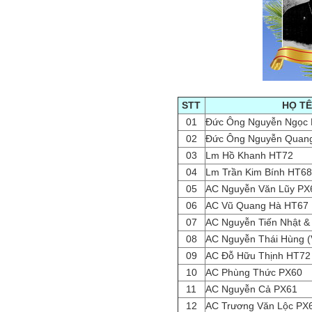
STT
HỌ T
01
Đức Ông Nguyễn Ngọc
02
Đức Ông Nguyễn Quan
03
Lm Hồ Khanh HT72
04
Lm Trần Kim Bính HT68
05
AC Nguyễn Văn Lũy PX
06
AC Vũ Quang Hà HT67
07
AC Nguyễn Tiến Nhật &
08
AC Nguyễn Thái Hùng (V
09
AC Đỗ Hữu Thịnh HT72 
10
AC Phùng Thức PX60
11
AC Nguyễn Cả PX61
12
AC Trương Văn Lộc PX