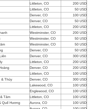
Littleton, CO
200 USD
Littleton, CO
50 USD
Denver, CO
100 USD
Denver, CO
50 USD
Littleton, CO
200 USD
Thanh
Westminster, CO
200 USD
c
Westminster, CO
50 USD
Trâm
Westminster, CO
50 USD
ùng
Denver, CO
50 USD
Liên
Denver, CO
300 USD
ly
Littleton, CO
200 USD
 Hoàng
Denver, CO
200 USD
Littleton, CO
100 USD
 & Thủy
Denver, CO
300 USD
Lakewood, CO
100 USD
Englewood, CO
100 USD
 & Tâm
Littleton, CO
100 USD
 & Quế Hương
Aurora, CO
100 USD
Aurora, CO
100 USD