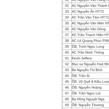
32
AC Nguyễn Văn Thành
33
AC Nguyễn Ấn HT72
34
AC Trần Văn Tâm HT7
35
AC Nguyễn Văn Mên H
36
AC Nguyễn Văn Dũng
37
AC Trần Thanh Hiền H
38
AC Lê Quang Phúc PX
39
ÔB. Trịnh Ngọc Long
40
AC Trần Minh Thống
41
Kevin Jeffers
42
Mục sư Nguyễn Huệ Nh
43
Bà Nguyễn Thị Bích
44
ÔB. Trần Ái
45
ÔB. Võ Quế & Kiều Lo
46
ÔB. Nguyễn Hoàng
47
ÔB. Trần Ngọc Lợi
48
Bà Hồng Nguyệt Nga
49
ÔB. Nguyễn Thương