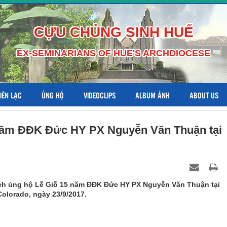
CỰU CHỦNG SINH HUẾ
EX-SEMINARIANS OF HUE'S ARCHDIOCESE
LIÊN LẠC
ỦNG HỘ
VIDEOCLIPS
ALBUM ẢNH
ABOUT US
 năm ĐĐK Đức HY PX Nguyễn Văn Thuận tại
h ủng hộ Lễ Giỗ 15 năm ĐĐK Đức HY PX Nguyễn Văn Thuận tại
Colorado, ngày 23/9/2017.