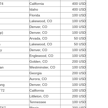
74
California
400 USD
Idaho
400 USD
Florida
100 USD
Lakewood, CO
100 USD
Denver, CO
100 USD
p)
Denver, CO
100 USD
Arvada, CO
50 USD
n
Lakewood, CO
50 USD
ủy
Denver, CO
100 USD
Englewood, CO
100 USD
Golden, CO
200 USD
oan
Westminster, CO
100 USD
1
Georgia
200 USD
Aurora, CO
100 USD
ang
Denver, CO
100 USD
T72
California
100 USD
Littleton, CO
200 USD
Tennessee
100 USD
HT67
Illinois
200 USD