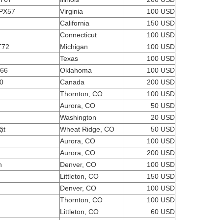
 PX57
Virginia
100 USD
California
150 USD
2
Connecticut
100 USD
T72
Michigan
100 USD
Texas
100 USD
T66
Oklahoma
100 USD
60
Canada
200 USD
Thornton, CO
100 USD
Aurora, CO
50 USD
Washington
20 USD
ật
Wheat Ridge, CO
50 USD
Aurora, CO
100 USD
Aurora, CO
200 USD
an
Denver, CO
100 USD
Littleton, CO
150 USD
Denver, CO
100 USD
Thornton, CO
100 USD
Littleton, CO
60 USD