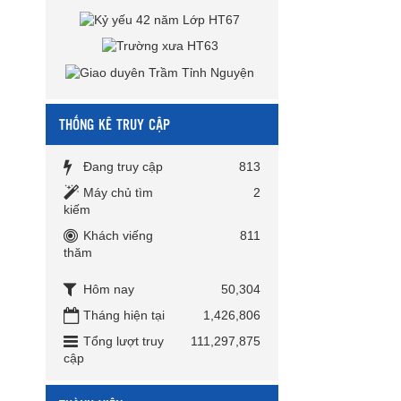
THỐNG KÊ TRUY CẬP
Đang truy cập
813
Máy chủ tìm
2
kiếm
Khách viếng
811
thăm
Hôm nay
50,304
Tháng hiện tại
1,426,806
Tổng lượt truy
111,297,875
cập