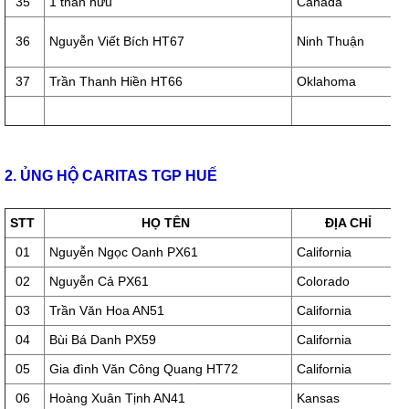
35
1 thân hữu
Canada
36
Nguyễn Viết Bích HT67
Ninh Thuận
37
Trần Thanh Hiền HT66
Oklahoma
2. ỦNG HỘ CARITAS TGP HUẾ
STT
HỌ TÊN
ĐỊA CHỈ
01
Nguyễn Ngọc Oanh PX61
California
02
Nguyễn Cả PX61
Colorado
03
Trần Văn Hoa AN51
California
04
Bùi Bá Danh PX59
California
05
Gia đình Văn Công Quang HT72
California
06
Hoàng Xuân Tịnh AN41
Kansas