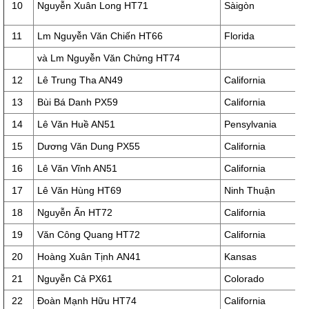
10
Nguyễn Xuân Long HT71
Sàigòn
11
Lm Nguyễn Văn Chiến HT66
Florida
và Lm Nguyễn Văn Chửng HT74
12
Lê Trung Tha AN49
California
13
Bùi Bá Danh PX59
California
14
Lê Văn Huề AN51
Pensylvania
15
Dương Văn Dung PX55
California
16
Lê Văn Vĩnh AN51
California
17
Lê Văn Hùng HT69
Ninh Thuận
18
Nguyễn Ấn HT72
California
19
Văn Công Quang HT72
California
20
Hoàng Xuân Tịnh AN41
Kansas
21
Nguyễn Cả PX61
Colorado
22
Đoàn Mạnh Hữu HT74
California