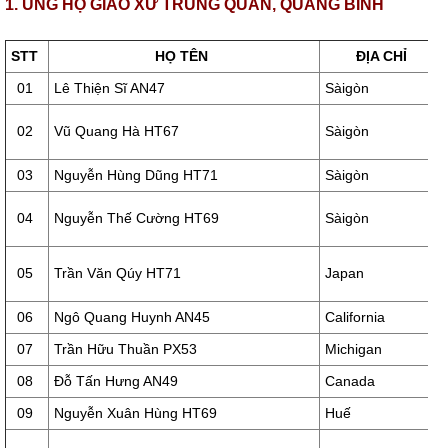
1. ỦNG HỘ GIÁO XỨ TRUNG QUÁN, QUẢNG BÌNH
STT
HỌ TÊN
ĐỊA CHỈ
01
Lê Thiện Sĩ AN47
Sàigòn
02
Vũ Quang Hà HT67
Sàigòn
03
Nguyễn Hùng Dũng HT71
Sàigòn
04
Nguyễn Thế Cường HT69
Sàigòn
05
Trần Văn Qúy HT71
Japan
06
Ngô Quang Huynh AN45
California
07
Trần Hữu Thuần PX53
Michigan
08
Đỗ Tấn Hưng AN49
Canada
09
Nguyễn Xuân Hùng HT69
Huế