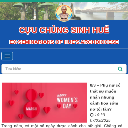
CỰU CHỦNG SINH HUẾ
EX-SEMINARIANS OF HUE'S ARCHDIOCESE
8/3 – Phụ nữ có
thật sự muốn
nhận những
cánh hoa sớm
nở tối tàn?
16:33
07/03/2025
Trong năm, có một số ngày được dành cho nữ giới. Chẳng có