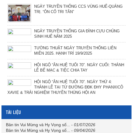
NGÀY TRUYỀN THỐNG CCS VÙNG HUẾ-QUẢNG
TRỊ. “ÔN CỐ TRI TÂN”
NGÀY TRUYỀN THỐNG GIA ĐÌNH CỰU CHỦNG
SINH HUẾ NĂM 2025
TƯỜNG THUẬT NGÀY TRUYỀN THỐNG LIÊN
MIỀN 2025. HẠNH TRÍ 19/9/2025
HỘI NGỘ “ÂN HUỆ TUỔI 70”. NGÀY CUỐI: THÁNH
LỄ BẾ MẠC & TIỆC CHIA TAY
HỘI NGỘ “ÂN HUỆ TUỔI 70”. NGÀY THỨ 4:
THÁNH LỄ TẠI TỪ ĐƯỜNG ĐĐK ĐHY PHANXICÔ
XAVIE & TRẢI NGHIỆM THUYỀN THÚNG HỘI AN
TÀI LIỆU
Bản tin Vui Mừng và Hy Vọng số...
-
01/07/2026
Bản tin Vui Mừng và Hy Vọng số...
-
09/04/2026