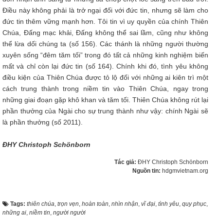
Điều này không phải là trở ngại đối với đức tin, nhưng sẽ làm cho
đức tin thêm vững mạnh hơn. Tôi tin vì uy quyền của chính Thiên
Chúa, Đấng mạc khải, Đấng không thể sai lầm, cũng như không
thể lừa dối chúng ta (số 156). Các thánh là những người thường
xuyên sống “đêm tăm tối” trong đó tất cả những kinh nghiệm biến
mất và chỉ còn lại đức tin (số 164). Chính khi đó, tình yêu không
điều kiện của Thiên Chúa được tỏ lộ đối với những ai kiên trì một
cách trung thành trong niềm tin vào Thiên Chúa, ngay trong
những giai đoạn gặp khô khan và tăm tối. Thiên Chúa không rút lại
phần thưởng của Ngài cho sự trung thành như vậy: chính Ngài sẽ
là phần thưởng (số 2011).
ĐHY Christoph Schönborn
Tác giả:
ĐHY Christoph Schönborn
Nguồn tin:
hdgmvietnam.org
Tags:
thiên chúa
,
trọn vẹn
,
hoàn toàn
,
nhìn nhận
,
vĩ đại
,
tình yêu
,
quy phục
,
những ai
,
niềm tin
,
người người