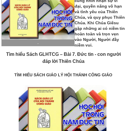
cũng nhìn nhận sự vĩ
đại, quyền năng vô hạn
và tình yêu của Thiên
Chúa, và quy phục Thiên
Chúa. Khi Chúa Giêsu
gặp những ai có niềm tin
hoàn toàn và trọn vẹn
vào Người, Người đầy
-
niềm vui.
Tìm hiểu Sách GLHTCG – Bài 7. Đức tin - con người
đáp lời Thiên Chúa
TÌM HIỂU SÁCH GIÁO LÝ HỘI THÁNH CÔNG GIÁO