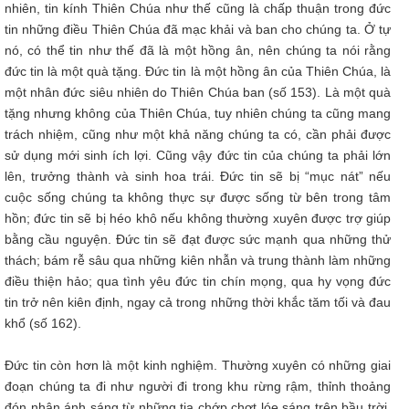
nhiên, tin kính Thiên Chúa như thế cũng là chấp thuận trong đức
tin những điều Thiên Chúa đã mạc khải và ban cho chúng ta. Ở tự
nó, có thể tin như thế đã là một hồng ân, nên chúng ta nói rằng
đức tin là một quà tặng. Đức tin là một hồng ân của Thiên Chúa, là
một nhân đức siêu nhiên do Thiên Chúa ban (số 153). Là một quà
tặng nhưng không của Thiên Chúa, tuy nhiên chúng ta cũng mang
trách nhiệm, cũng như một khả năng chúng ta có, cần phải được
sử dụng mới sinh ích lợi. Cũng vậy đức tin của chúng ta phải lớn
lên, trưởng thành và sinh hoa trái. Đức tin sẽ bị “mục nát” nếu
cuộc sống chúng ta không thực sự được sống từ bên trong tâm
hồn; đức tin sẽ bị héo khô nếu không thường xuyên được trợ giúp
bằng cầu nguyện. Đức tin sẽ đạt được sức mạnh qua những thử
thách; bám rễ sâu qua những kiên nhẫn và trung thành làm những
điều thiện hảo; qua tình yêu đức tin chín mọng, qua hy vọng đức
tin trở nên kiên định, ngay cả trong những thời khắc tăm tối và đau
khổ (số 162).
Đức tin còn hơn là một kinh nghiệm. Thường xuyên có những giai
đoạn chúng ta đi như người đi trong khu rừng rậm, thỉnh thoảng
đón nhận ánh sáng từ những tia chớp chợt lóe sáng trên bầu trời.