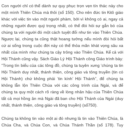
Con người chỉ có thể dành sự quy phục trọn vẹn tín thác này cho
một mình Thiên Chúa mà thôi (số 150). Cho nên đức tin Kitô giáo
khác với việc tin vào một người phàm, bởi vì không có ai, ngay cả
những người được quý trọng nhất, có thể đòi hỏi sự gắn bó của
chúng ta với người đó một cách tuyệt đối như tin vào Thiên Chúa.
Ngược lại, chúng ta cũng thật hoang tưởng nếu mình đòi hỏi bất
cứ ai sống trong cuộc đời này có thể thỏa mãn khát vọng sâu xa
nhất của mình như chúng ta cậy trông vào Thiên Chúa. Kể cả với
Hội Thánh cũng vậy. Sách Giáo Lý Hội Thánh công Giáo trình bày:
“Trong tín biểu của các tông đồ, chúng ta tuyên xưng ‘chúng ta tin
Hội Thánh duy nhất, thánh thiện, công giáo và tông truyền (tin có
Hội Thánh) chứ không phải ‘tin kính’ Hội Thánh”, để chúng ta
không lẫn lộn Thiên Chúa với các công trình của Ngài, và để
chúng ta quy một cách rõ ràng về lòng nhân hậu của Thiên Chúa
tất cả mọi hồng ân mà Ngài đã ban cho Hội Thánh của Ngài (duy
nhất, thánh thiện, công giáo và tông truyền) (số750).
Chúng ta không tin vào một ai đó nhưng là tin vào Thiên Chúa, là
Chúa Cha, và Chúa Con, và Chúa Thánh Thần (số 178). Tuy