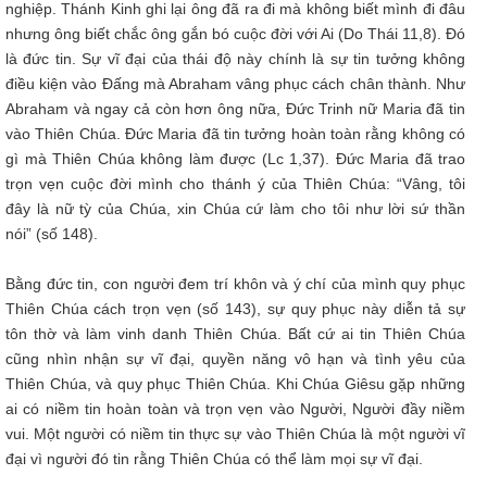
nghiệp. Thánh Kinh ghi lại ông đã ra đi mà không biết mình đi đâu
nhưng ông biết chắc ông gắn bó cuộc đời với Ai (Do Thái 11,8). Đó
là đức tin. Sự vĩ đại của thái độ này chính là sự tin tưởng không
điều kiện vào Đấng mà Abraham vâng phục cách chân thành. Như
Abraham và ngay cả còn hơn ông nữa, Đức Trinh nữ Maria đã tin
vào Thiên Chúa. Đức Maria đã tin tưởng hoàn toàn rằng không có
gì mà Thiên Chúa không làm được (Lc 1,37). Đức Maria đã trao
trọn vẹn cuộc đời mình cho thánh ý của Thiên Chúa: “Vâng, tôi
đây là nữ tỳ của Chúa, xin Chúa cứ làm cho tôi như lời sứ thần
nói” (số 148).
Bằng đức tin, con người đem trí khôn và ý chí của mình quy phục
Thiên Chúa cách trọn vẹn (số 143), sự quy phục này diễn tả sự
tôn thờ và làm vinh danh Thiên Chúa. Bất cứ ai tin Thiên Chúa
cũng nhìn nhận sự vĩ đại, quyền năng vô hạn và tình yêu của
Thiên Chúa, và quy phục Thiên Chúa. Khi Chúa Giêsu gặp những
ai có niềm tin hoàn toàn và trọn vẹn vào Người, Người đầy niềm
vui. Một người có niềm tin thực sự vào Thiên Chúa là một người vĩ
đại vì người đó tin rằng Thiên Chúa có thể làm mọi sự vĩ đại.