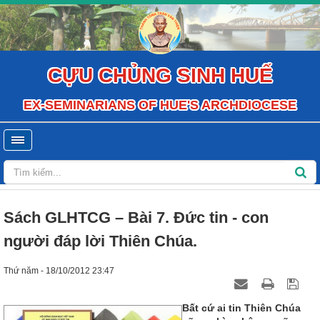
CỰU CHỦNG SINH HUẾ
EX-SEMINARIANS OF HUE'S ARCHDIOCESE
Sách GLHTCG – Bài 7. Đức tin - con
người đáp lời Thiên Chúa.
Thứ năm - 18/10/2012 23:47
Bất cứ ai tin Thiên Chúa