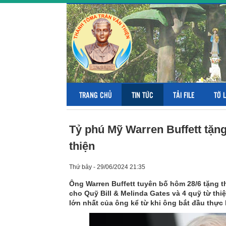
TRANG CHỦ
TIN TỨC
TẢI FILE
TỜ 
Tỷ phú Mỹ Warren Buffett tặng
thiện
Thứ bảy - 29/06/2024 21:35
Ông Warren Buffett tuyên bố hôm 28/6 tặng th
cho Quỹ Bill & Melinda Gates và 4 quỹ từ thi
lớn nhất của ông kể từ khi ông bắt đầu thực