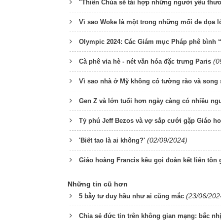
"Thiên Chúa sẽ tái hợp những người yêu thư
Vì sao Woke là một trong những mối đe dọa l
Olympic 2024: Các Giám mục Pháp phê bình “
(0
Cà phê vỉa hè - nét văn hóa đặc trưng Paris
Vì sao nhà ở Mỹ không có tường rào và song
Gen Z và lớn tuổi hơn ngày càng có nhiều 
Tỷ phú Jeff Bezos và vợ sắp cưới gặp Giáo h
(02/09/2024)
'Biết tao là ai không?'
Giáo hoàng Francis kêu gọi đoàn kết liên tôn 
Những tin cũ hơn
(23/06/202
5 bẫy tư duy hầu như ai cũng mắc
Chia sẻ đức tin trên không gian mạng: bắc n