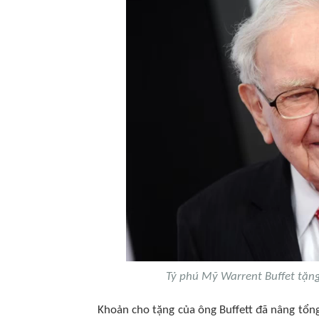
Tỷ phú Mỹ Warrent Buffet tặng
Khoản cho tặng của ông Buffett đã nâng tổng