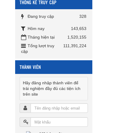
THỐNG KÊ TRUY CẬP
Đang truy cập
328
Hôm nay
143,653
Tháng hiện tại
1,520,155
Tổng lượt truy
111,391,224
cập
THÀNH VIÊN
Hãy đăng nhập thành viên để
trải nghiệm đầy đủ các tiện ích
trên site