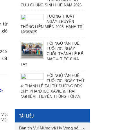
CỰU CHỦNG SINH HUẾ NĂM 2025
TƯỜNG THUẬT
NGÀY TRUYỀN
n từ
THỐNG LIÊN MIỀN 2025. HẠNH TRÍ
 gió
19/9/2025
HỘI NGỘ “ÂN HUỆ
TUỔI 70”. NGÀY
 245
CUỐI: THÁNH LỄ BẾ
 kết
MẠC & TIỆC CHIA
TAY
HỘI NGỘ “ÂN HUỆ
TUỔI 70”. NGÀY THỨ
4: THÁNH LỄ TẠI TỪ ĐƯỜNG ĐĐK
c-
ĐHY PHANXICÔ XAVIE & TRẢI
NGHIỆM THUYỀN THÚNG HỘI AN
TÀI LIỆU
 Việt
 Việt
Bản tin Vui Mừng và Hy Vọng số...
-