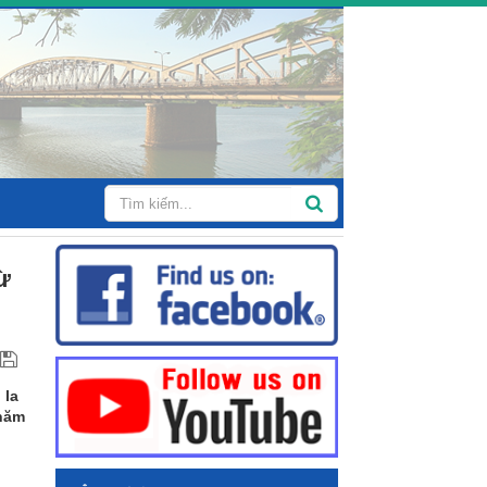
ừ
 la
 năm