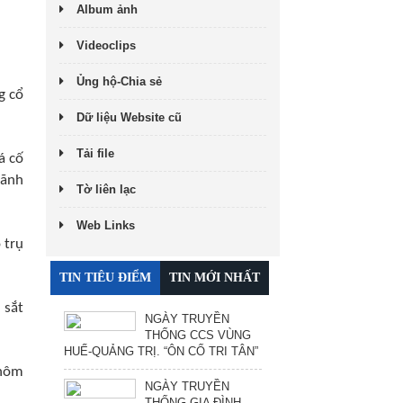
Album ảnh
Videoclips
Ủng hộ-Chia sẻ
g cổ
Dữ liệu Website cũ
Tải file
á cố
lãnh
Tờ liên lạc
Web Links
 trụ
TIN TIÊU ĐIỂM
TIN MỚI NHẤT
 sắt
NGÀY TRUYỀN
THỐNG CCS VÙNG
HUẾ-QUẢNG TRỊ. “ÔN CỐ TRI TÂN”
 hôm
NGÀY TRUYỀN
THỐNG GIA ĐÌNH