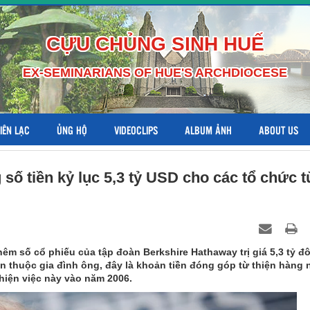
CỰU CHỦNG SINH HUẾ
EX-SEMINARIANS OF HUE'S ARCHDIOCESE
LIÊN LẠC
ỦNG HỘ
VIDEOCLIPS
ALBUM ẢNH
ABOUT US
 số tiền kỷ lục 5,3 tỷ USD cho các tổ chức t
êm số cổ phiếu của tập đoàn Berkshire Hathaway trị giá 5,3 tỷ đô
ện thuộc gia đình ông, đây là khoản tiền đóng góp từ thiện hàng
 hiện việc này vào năm 2006.