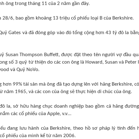
ình ông trong tháng 11 của 2 năm gần đây.
28/6, bao gồm khoảng 13 triệu cổ phiếu loại B của Berkshire.
 Quỹ Gates và đã đóng góp vào đó tổng cộng hơn 43 tỷ đô la bằn
ỹ Susan Thompson Buffett, được đặt theo tên người vợ đầu qu
ong số 3 quỹ từ thiện do các con ông là Howard, Susan và Peter 
rwood và Quỹ NoVo.
ng hơn 99% tài sản mà ông đã tạo dựng lên với hãng Berkshire, có
ừ năm 1965, và các con của ông sẽ thực hiện di chúc của ông.
tỷ đô la, sở hữu hàng chục doanh nghiệp bao gồm cả hãng đường
nắm các cổ phiếu của Apple, v.v…
ếu đang lưu hành của Berkshire, theo hồ sơ pháp lý tính đến
cổ phiếu của mình kể từ năm 2006.