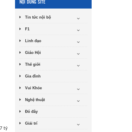
NỘI DUNG SITE
Tin tức nội bộ
F1
Linh đạo
Giáo Hội
Thế giới
Gia đình
Vui Khỏe
Nghệ thuật
Đó đây
Giải trí
7 tỷ