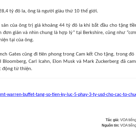
28,4 tỷ đô la, ông là người giàu thứ 10 thế giới.
 sản của ông trị giá khoảng 44 tỷ đô la khi bắt đầu cho tặng tiề
ốn đơn giản và nhìn chung là hợp lý” tại Berkshire, cũng như “cơn
hiện tại của ông.
rench Gates cũng đi tiên phong trong Cam kết Cho tặng, trong đó
 Bloomberg, Carl Icahn, Elon Musk và Mark Zuckerberg đã cam
 động từ thiện.
mt-warren-buffet-tang-so-tien-ky-luc-5-phay-3-ty-usd-cho-cac-to-chu
Tác giả:
VOA tiếng
Nguồn tin:
VOA tiếng