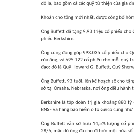
đô la, bao gồm cả các quỹ từ thiện của gia đ
Khoản cho tặng mới nhất, được công bố hôm 
Ông Buffett đã tặng 9,93 triệu cổ phiếu cho
phiếu Berkshire.
Ông cũng đóng góp 993.035 cổ phiếu cho Qu
của ông, và 695.122 cổ phiếu cho mỗi quỹ tr
đạo: đó là Quỹ Howard G. Buffett, Quỹ She
Ông Buffett, 93 tuổi, lên kế hoạch sẽ cho tặ
sở tại Omaha, Nebraska, nơi ông điều hành t
Berkshire là tập đoàn trị giá khoảng 880 
BNSF và hãng bảo hiểm ô tô Geico cũng như 
Ông Buffett vẫn sở hữu 14,5% lượng cổ phi
28/6, mặc dù ông đã cho đi hơn một nửa số 