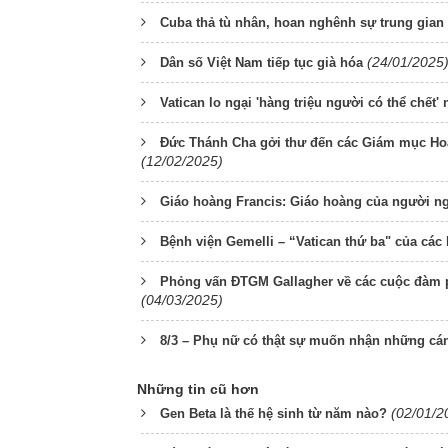
Cuba thả tù nhân, hoan nghênh sự trung gian
(24/01/2025
Dân số Việt Nam tiếp tục già hóa
Vatican lo ngại 'hàng triệu người có thể chết' 
Đức Thánh Cha gởi thư đến các Giám mục Hoa
(12/02/2025)
Giáo hoàng Francis: Giáo hoàng của người ng
Bệnh viện Gemelli – “Vatican thứ ba" của cá
Phỏng vấn ĐTGM Gallagher về các cuộc đàm ph
(04/03/2025)
8/3 – Phụ nữ có thật sự muốn nhận những cá
Những tin cũ hơn
(02/01/2
Gen Beta là thế hệ sinh từ năm nào?