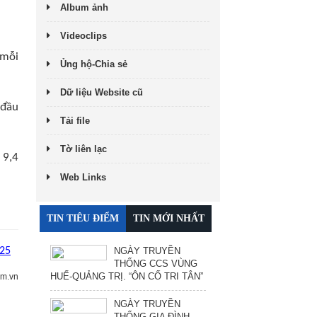
Album ảnh
Videoclips
 mỗi
Ủng hộ-Chia sẻ
Dữ liệu Website cũ
 đầu
Tải file
Tờ liên lạc
 9,4
Web Links
TIN TIÊU ĐIỂM
TIN MỚI NHẤT
NGÀY TRUYỀN
025
THỐNG CCS VÙNG
HUẾ-QUẢNG TRỊ. “ÔN CỐ TRI TÂN”
am.vn
NGÀY TRUYỀN
THỐNG GIA ĐÌNH