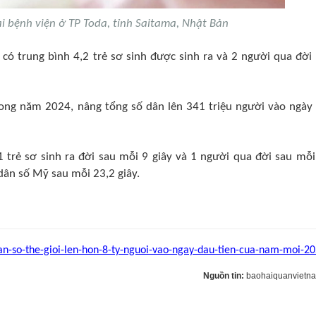
ại bệnh viện ở TP Toda, tỉnh Saitama, Nhật Bản
 có trung bình 4,2 trẻ sơ sinh được sinh ra và 2 người qua đời
trong năm 2024, nâng tổng số dân lên 341 triệu người vào ngày
1 trẻ sơ sinh ra đời sau mỗi 9 giây và 1 người qua đời sau mỗi
 dân số Mỹ sau mỗi 23,2 giây.
an-so-the-gioi-len-hon-8-ty-nguoi-vao-ngay-dau-tien-cua-nam-moi-2
Nguồn tin:
baohaiquanvietn