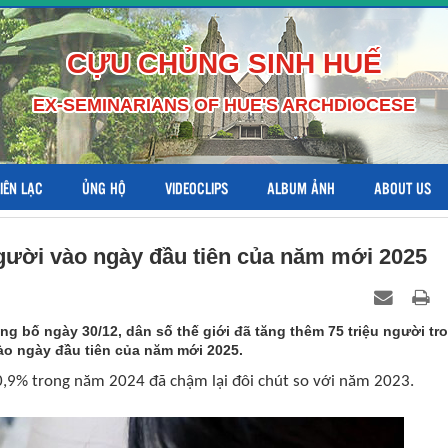
CỰU CHỦNG SINH HUẾ
EX-SEMINARIANS OF HUE'S ARCHDIOCESE
LIÊN LẠC
ỦNG HỘ
VIDEOCLIPS
ALBUM ẢNH
ABOUT US
người vào ngày đầu tiên của năm mới 2025
g bố ngày 30/12, dân số thế giới đã tăng thêm 75 triệu người tr
ào ngày đầu tiên của năm mới 2025.
u 0,9% trong năm 2024 đã chậm lại đôi chút so với năm 2023.