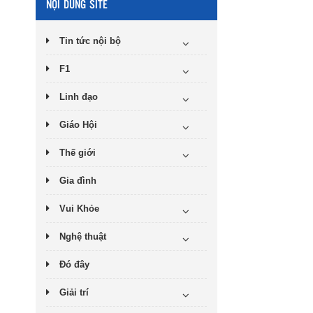
NỘI DUNG SITE
Tin tức nội bộ
F1
Linh đạo
Giáo Hội
Thế giới
Gia đình
Vui Khỏe
Nghệ thuật
Đó đây
Giải trí