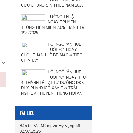
CỰU CHỦNG SINH HUẾ NĂM 2025
TƯỜNG THUẬT
NGÀY TRUYỀN
THỐNG LIÊN MIỀN 2025. HẠNH TRÍ
19/9/2025
HỘI NGỘ “ÂN HUỆ
TUỔI 70”. NGÀY
CUỐI: THÁNH LỄ BẾ MẠC & TIỆC
CHIA TAY
HỘI NGỘ “ÂN HUỆ
TUỔI 70”. NGÀY THỨ
4: THÁNH LỄ TẠI TỪ ĐƯỜNG ĐĐK
ĐHY PHANXICÔ XAVIE & TRẢI
NGHIỆM THUYỀN THÚNG HỘI AN
TÀI LIỆU
Bản tin Vui Mừng và Hy Vọng số...
-
01/07/2026