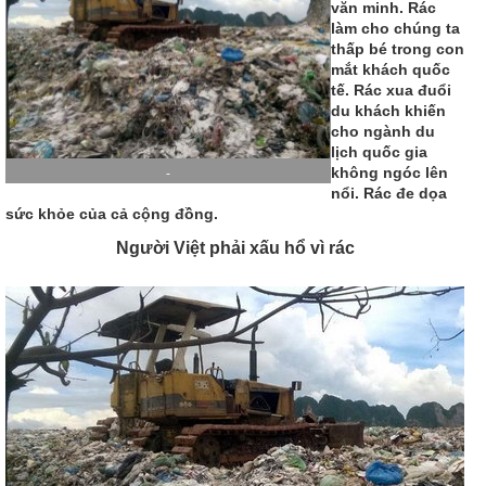
văn minh. Rác
làm cho chúng ta
thấp bé trong con
mắt khách quốc
tế. Rác xua đuổi
du khách khiến
cho ngành du
lịch quốc gia
không ngóc lên
-
nổi. Rác đe dọa
sức khỏe của cả cộng đồng.
Người Việt phải xấu hổ vì rác