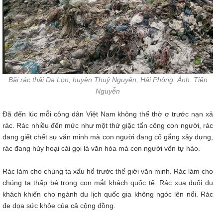
Bãi rác thải Da Lợn, huyện Thuỷ Nguyên, Hải Phòng. Ảnh: Tiến
Nguyễn
Đã đến lúc mỗi công dân Việt Nam không thể thờ ơ trước nạn xả
rác. Rác nhiều đến mức như một thứ giặc tấn công con người, rác
đang giết chết sự văn minh mà con người đang cố gắng xây dựng,
rác đang hủy hoại cái gọi là văn hóa mà con người vốn tự hào.
Rác làm cho chúng ta xấu hổ trước thế giới văn minh. Rác làm cho
chúng ta thấp bé trong con mắt khách quốc tế. Rác xua đuổi du
khách khiến cho ngành du lịch quốc gia không ngóc lên nổi. Rác
đe dọa sức khỏe của cả cộng đồng.