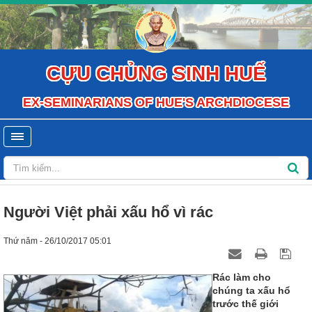
CỰU CHỦNG SINH HUẾ
EX-SEMINARIANS OF HUE'S ARCHDIOCESE
Người Việt phải xấu hổ vì rác
Thứ năm - 26/10/2017 05:01
Rác làm cho
chúng ta xấu hổ
trước thế giới