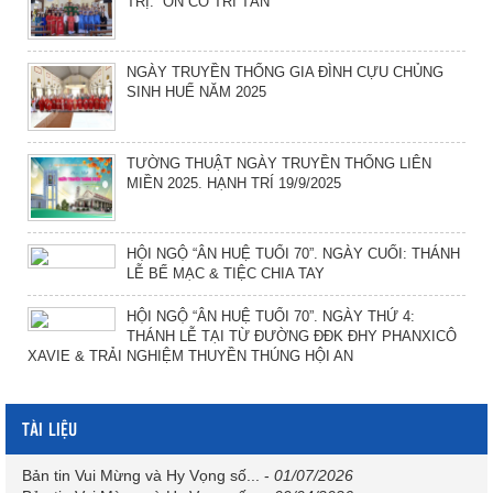
TRỊ. “ÔN CỐ TRI TÂN”
NGÀY TRUYỀN THỐNG GIA ĐÌNH CỰU CHỦNG
SINH HUẾ NĂM 2025
TƯỜNG THUẬT NGÀY TRUYỀN THỐNG LIÊN
MIỀN 2025. HẠNH TRÍ 19/9/2025
HỘI NGỘ “ÂN HUỆ TUỔI 70”. NGÀY CUỐI: THÁNH
LỄ BẾ MẠC & TIỆC CHIA TAY
HỘI NGỘ “ÂN HUỆ TUỔI 70”. NGÀY THỨ 4:
THÁNH LỄ TẠI TỪ ĐƯỜNG ĐĐK ĐHY PHANXICÔ
XAVIE & TRẢI NGHIỆM THUYỀN THÚNG HỘI AN
TÀI LIỆU
Bản tin Vui Mừng và Hy Vọng số...
-
01/07/2026