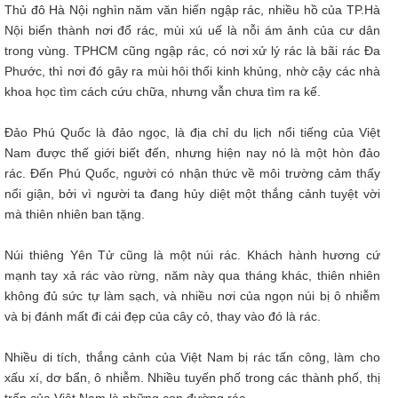
Thủ đô Hà Nội nghìn năm văn hiến ngập rác, nhiều hồ của TP.Hà
Nội biến thành nơi đổ rác, mùi xú uế là nỗi ám ảnh của cư dân
trong vùng. TPHCM cũng ngập rác, có nơi xử lý rác là bãi rác Đa
Phước, thì nơi đó gây ra mùi hôi thối kinh khủng, nhờ cậy các nhà
khoa học tìm cách cứu chữa, nhưng vẫn chưa tìm ra kế.
Đảo Phú Quốc là đảo ngọc, là địa chỉ du lịch nổi tiếng của Việt
Nam được thế giới biết đến, nhưng hiện nay nó là một hòn đảo
rác. Đến Phú Quốc, người có nhận thức về môi trường cảm thấy
nổi giận, bởi vì người ta đang hủy diệt một thắng cảnh tuyệt vời
mà thiên nhiên ban tặng.
Núi thiêng Yên Tử cũng là một núi rác. Khách hành hương cứ
mạnh tay xả rác vào rừng, năm này qua tháng khác, thiên nhiên
không đủ sức tự làm sạch, và nhiều nơi của ngọn núi bị ô nhiễm
và bị đánh mất đi cái đẹp của cây cỏ, thay vào đó là rác.
Nhiều di tích, thắng cảnh của Việt Nam bị rác tấn công, làm cho
xấu xí, dơ bẩn, ô nhiễm. Nhiều tuyến phố trong các thành phố, thị