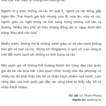
trấn của Việt Nam là những con đường rác.
Người có ý thức không xả rác thì quá ít, người xả rác đông gấp
ngàn lần. Trai thanh gái lịch nhưng vừa đi, vừa ăn, vừa xả rác;
người giàu có ngồi trong xe hơi sang trọng nhưng vứt rác ra
đường. Nhiều khu phố sở hữu những đống rác to ngay dưới tấm
bảng “Khu phố văn hóa”.
Nhiều nước, không chỉ là những nước giàu có và văn minh không
bao giờ có nạn xả rác. Đừng nói Singapore vì quá cũ, Lào cũng là
một đất nước sạch sẽ, không có tình trạng xả rác.
Một quốc gia sẽ không thể trưởng thành khi công dân của quốc
gia đó xả rác bừa bãi. Làm quan chức trong một địa phương có
nhiều rác thì phải thấy xấu hổ và nhận trách nhiệm của mình. Làm
công dân của một quốc gia đầy rác cũng phải tự thấy xấu hổ và
nhận trách nhiệm.
Tác giả:
Lê Thanh Phong
Nguồn tin:
laodong.vn