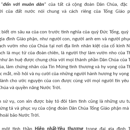
 “
đến với muôn dân
” của tất cả cộng đoàn Dân Chúa, đặc 
ới của đất nước nói chung và cách riêng của Tổng Giáo 
 biết ơn sâu xa của con trước tình nghĩa của quý Đức Tổng, quý
ia đình Giáo phận, như người con, người anh em và người phụ
h vườn nho của Chúa tại nơi địa linh nhân kiệt của cố kinh 
cách là mục tử của đoàn chiên, là người thợ làm vườn nho của T
như ân huệ được chung chia với mọi thành phần Dân Chúa của 
a, làm chứng nhân của Tin Mừng tình thương và hy vọng của T
c mắt, mồ hôi và nụ cười của những người hành hương hy vọng 
c lành cho ước nguyện của con được cùng với mọi người tin yêu
Chúa và quyền năng Nước Trời.
h sứ vụ, con xin được bày tỏ đôi tâm tình cũng là những ưu t
hứng tá và phục vụ của cộng đoàn Dân Chúa Tổng Giáo phận mà
hoài bão Nước Trời.
c một tinh thần
Hiệp nhất-Yêu thương
trong đại gia đình 