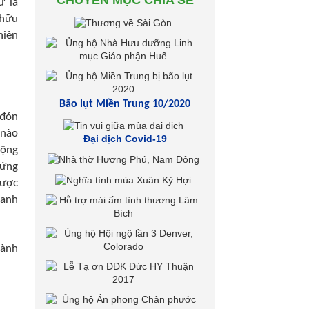
CHUYÊN MỤC CHIA SẺ
ư là
 hữu
hiên
Bão lụt Miền Trung 10/2020
 đón
 nào
Đại dịch Covid-19
cộng
hứng
được
danh
lành