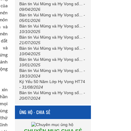
Bản tin Vui Mừng và Hy Vọng số...
-
 của
09/04/2026
 nên
Bản tin Vui Mừng và Hy Vọng số...
-
 môn
05/01/2026
Bản tin Vui Mừng và Hy Vọng số...
-
n và
10/10/2025
 nên
Bản tin Vui Mừng và Hy Vọng số...
-
 dắt
21/07/2025
h và
Bản tin Vui Mừng và Hy Vọng số...
-
10/04/2025
hứng
Bản tin Vui Mừng và Hy Vọng số...
-
hánh
10/01/2025
rộng
Bản tin Vui Mừng và Hy Vọng số...
-
18/10/2024
Kỷ Yếu 50 Năm Lớp Hy Vọng HT74
-
31/08/2024
 xin
Bản tin Vui Mừng và Hy Vọng số...
-
thần
20/07/2024
 mọi
bùng
ỦNG HỘ - CHIA SẺ
thử
Kinh