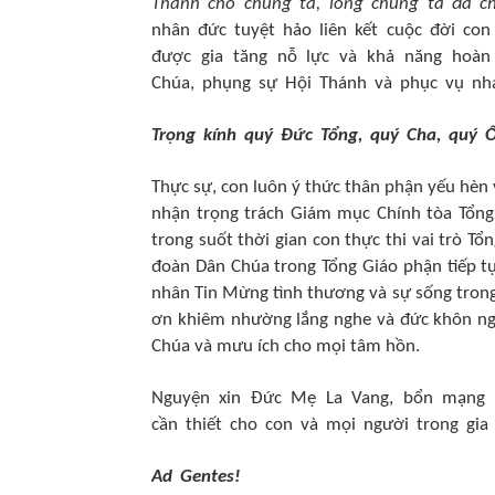
Thánh cho chúng ta, lòng chúng ta đã ch
nhân đức tuyệt hảo liên kết cuộc đời con
được gia tăng nỗ lực và khả năng hoàn 
Chúa, phụng sự Hội Thánh và phục vụ nh
Trọng kính quý Đức Tổng, quý Cha, quý 
Thực sự, con luôn ý thức thân phận yếu hèn
nhận trọng trách Giám mục Chính tòa Tổng
trong suốt thời gian con thực thi vai trò T
đoàn Dân Chúa trong Tổng Giáo phận tiếp t
nhân Tin Mừng tình thương và sự sống tron
ơn khiêm nhường lắng nghe và đức khôn ngo
Chúa và mưu ích cho mọi tâm hồn.
Nguyện xin Đức Mẹ La Vang, bổn mạng T
cần thiết cho con và mọi người trong gia
Ad Gentes!