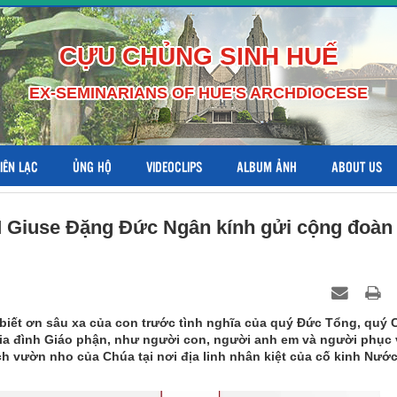
CỰU CHỦNG SINH HUẾ
EX-SEMINARIANS OF HUE'S ARCHDIOCESE
LIÊN LẠC
ỦNG HỘ
VIDEOCLIPS
ALBUM ẢNH
ABOUT US
 Giuse Đặng Đức Ngân kính gửi cộng đoàn
 biết ơn sâu xa của con trước tình nghĩa của quý Đức Tổng, quý 
ia đình Giáo phận, như người con, người anh em và người phục
 vườn nho của Chúa tại nơi địa linh nhân kiệt của cố kinh Nướ