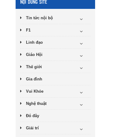
NỘI DUNG SITE
Tin tức nội bộ
F1
Linh đạo
Giáo Hội
Thế giới
Gia đình
Vui Khỏe
Nghệ thuật
Đó đây
Giải trí