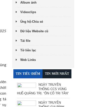
Album ảnh
Videoclips
Ủng hộ-Chia sẻ
2025
Dữ liệu Website cũ
Tải file
Tờ liên lạc
Web Links
hủng
TIN TIÊU ĐIỂM
TIN MỚI NHẤT
viên
NGÀY TRUYỀN
khởi
THỐNG CCS VÙNG
HUẾ-QUẢNG TRỊ. “ÔN CỐ TRI TÂN”
 con
g tá
NGÀY TRUYỀN
ứ vụ
THỐNG GIA ĐÌNH