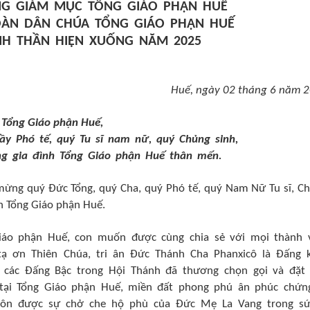
NG GIÁM MỤC TỔNG GIÁO PHẬN HUẾ
OÀN DÂN CHÚA TỔNG GIÁO PHẬN HUẾ
NH THẦN HIỆN XUỐNG NĂM 2025
Huế, ngày 02 tháng 6 năm 
 Tổng Giáo phận Huế,
ầy Phó tế, quý Tu sĩ nam nữ, quý Chủng sinh,
ng gia đình Tổng Giáo phận Huế thân mến.
o mừng quý Đức Tổng, quý Cha, quý Phó tế, quý Nam Nữ Tu sĩ, C
nh Tổng Giáo phận Huế.
iáo phận Huế, con muốn được cùng chia sẻ với mọi thành 
tạ ơn Thiên Chúa, tri ân Đức Thánh Cha Phanxicô là Đấng 
 các Đấng Bậc trong Hội Thánh đã thương chọn gọi và đặt
 tại Tổng Giáo phận Huế, miền đất phong phú ân phúc chứn
luôn được sự chở che hộ phù của Đức Mẹ La Vang trong s