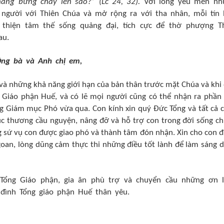
ẳng bừng cháy lên sao?” (Lc 24, 32).
Với lòng yêu mến nh
 người với Thiên Chúa và mở rộng ra với tha nhân, mỗi tín
thiện tâm thế sống quảng đại, tích cực để thờ phượng T
au.
Ông bà và Anh chị em,
 và những khả năng giới hạn của bản thân trước mặt Chúa và khi
 Giáo phận Huế, và có lẽ mọi người cũng có thể nhận ra phần
ổng Giám mục Phó vừa qua. Con kính xin quý Đức Tổng và tất cả 
ục thương cầu nguyện, nâng đỡ và hỗ trợ con trong đời sống c
g sứ vụ con được giao phó và thành tâm đón nhận. Xin cho con 
an, lòng dũng cảm thực thi những điều tốt lành để làm sáng 
ổng Giáo phận, gia ân phù trợ và chuyển cầu những ơn 
 đình Tổng giáo phận Huế thân yêu.