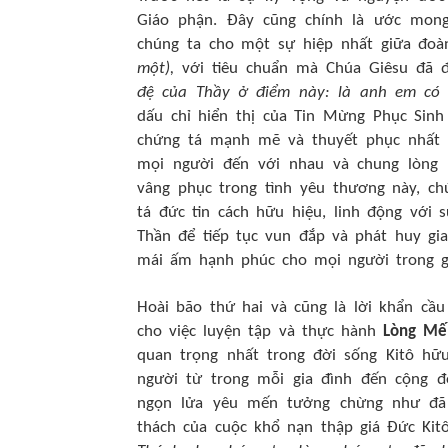
Giáo phận. Đây cũng chính là ước mong
chúng ta cho một sự hiệp nhất giữa đoà
một),
với tiêu chuẩn mà Chúa Giêsu đã 
đệ của Thầy ở điểm này: là anh em có 
dấu chỉ hiển thị của Tin Mừng Phục Sin
chứng tá mạnh mẽ và thuyết phục nhất c
mọi người đến với nhau và chung lòng h
vâng phục trong tình yêu thương này, ch
tá đức tin cách hữu hiệu, linh động với
Thần để tiếp tục vun đắp và phát huy gi
mái ấm hạnh phúc cho mọi người trong g
Hoài bão thứ hai và cũng là lời khẩn cầ
cho việc luyện tập và thực hành
Lòng Mế
quan trọng nhất trong đời sống Kitô hữ
người từ trong mỗi gia đình đến cộng đ
ngọn lửa yêu mến tưởng chừng như đã
thách của cuộc khổ nạn thập giá Đức Kit