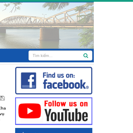
Cha
 vụ
c