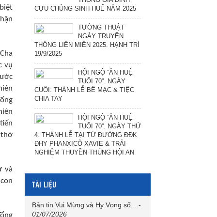
biệt
CỰU CHỦNG SINH HUẾ NĂM 2025
phận
TƯỜNG THUẬT
NGÀY TRUYỀN
THỐNG LIÊN MIỀN 2025. HẠNH TRÍ
 Cha
19/9/2025
c vụ
HỘI NGỘ “ÂN HUỆ
Nước
TUỔI 70”. NGÀY
hiên
CUỐI: THÁNH LỄ BẾ MẠC & TIỆC
CHIA TAY
Tổng
hiên
HỘI NGỘ “ÂN HUỆ
tiến
TUỔI 70”. NGÀY THỨ
 thờ
4: THÁNH LỄ TẠI TỪ ĐƯỜNG ĐĐK
ĐHY PHANXICÔ XAVIE & TRẢI
NGHIỆM THUYỀN THÚNG HỘI AN
ư và
 con
TÀI LIỆU
Bản tin Vui Mừng và Hy Vọng số...
-
01/07/2026
Tổng