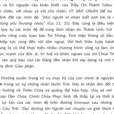
 và lời nguyện cầu khẩn thiết của Thầy Chí Thánh Giêsu
n chiên, với nhau và với chủ chiên: UT SINT UNUM
(để họ
định đặt các môn đệ:
“Mọi người sẽ nhận biết anh em là
lòng yêu thương nhau” (Ga 13, 35)
. Đây cũng là điều kiệ
h quy tụ các môn đệ để cùng lãnh nhận ơn Thánh Linh, trở
ho công cuộc loan báo Tin Mừng. Tình hiệp thông sẽ dẫn
iệp sức cùng đến với dân ngoại. Với tinh thần tuân hàn
úng ta có thể thực hiện nhiều chương trình sống và làm c
 sức mạnh của đức ái, trí tuệ và khôn ngoan của ơn Chúa T
a sản quý báu của các Đấng tiền nhân khi xây dựng và mở 
ia đình Giáo phận.
u thường xuyên trong sứ vụ mục tử của con chính là nguyện
n
trong sứ vụ chứng nhân Nước Trời. Đây là nhân đức đối 
u hướng về Thiên Chúa và quảng đại hòa hợp, chia sẻ với
oàn Dân Chúa. Chính Chúa Phục Sinh đã thắp lại và thổi 
 lụi tàn của các môn đệ trên đường Emmaus sau những 
ô Cứu Thế: “
Dọc đường khi Người nói chuyện và giải thích 