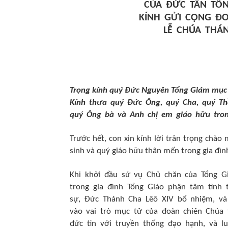
CỦA ĐỨC TÂN TỔ
KÍNH GỬI CỘNG Đ
LỄ CHÚA THÁ
Trọng kính quý Đức Nguyên Tổng Giám mục
Kính thưa quý Đức Ông, quý Cha, quý Th
quý Ông bà và Anh chị em giáo hữu tro
Trước hết, con xin kính lời trân trọng chà
sinh và quý giáo hữu thân mến trong gia đì
Khi khởi đầu sứ vụ Chủ chăn của Tổng G
trong gia đình Tổng Giáo phận tâm tình 
sự, Đức Thánh Cha Lêô XIV bổ nhiệm, và
vào vai trò mục tử của đoàn chiên Chúa
đức tin với truyền thống đạo hạnh, và 