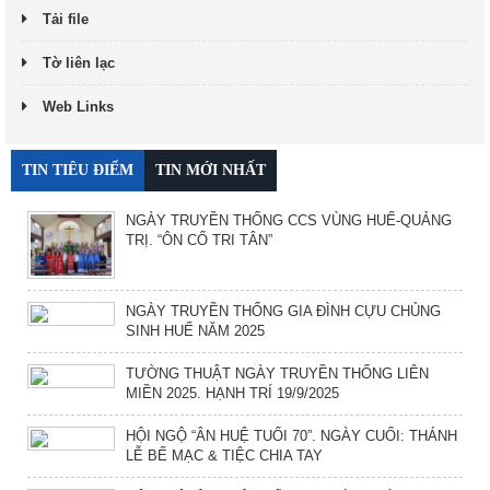
Tải file
Tờ liên lạc
Web Links
TIN TIÊU ĐIỂM
TIN MỚI NHẤT
NGÀY TRUYỀN THỐNG CCS VÙNG HUẾ-QUẢNG
TRỊ. “ÔN CỐ TRI TÂN”
NGÀY TRUYỀN THỐNG GIA ĐÌNH CỰU CHỦNG
SINH HUẾ NĂM 2025
TƯỜNG THUẬT NGÀY TRUYỀN THỐNG LIÊN
MIỀN 2025. HẠNH TRÍ 19/9/2025
HỘI NGỘ “ÂN HUỆ TUỔI 70”. NGÀY CUỐI: THÁNH
LỄ BẾ MẠC & TIỆC CHIA TAY