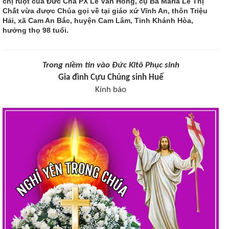
chị ruột của Đức Cha PX Lê Văn Hồng, cụ Bà Maria Lê Thị
Chất vừa được Chúa gọi về tại giáo xứ Vĩnh An, thôn Triệu
Hải, xã Cam An Bắc, huyện Cam Lâm, Tỉnh Khánh Hòa,
hưởng thọ 98 tuổi.
Trong niềm tin vào Đức Kitô Phục sinh
Gia đình Cựu Chủng sinh Huế
Kính báo