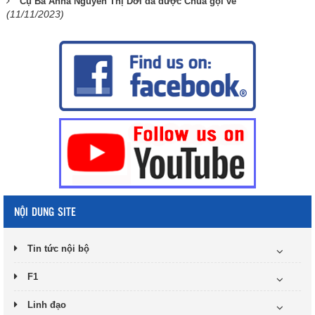
Cụ Bà Anna Nguyễn Thị Dơi đã được Chúa gọi về
(11/11/2023)
NỘI DUNG SITE
Tin tức nội bộ
F1
Linh đạo