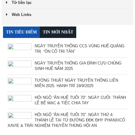
Tờ liên lạc
Web Links
TIN TIÊU ĐIỂM
TIN MỚI NHẤT
NGÀY TRUYỀN THỐNG CCS VÙNG HUẾ-QUẢNG
TRỊ. “ÔN CỐ TRI TÂN”
NGÀY TRUYỀN THỐNG GIA ĐÌNH CỰU CHỦNG
SINH HUẾ NĂM 2025
TƯỜNG THUẬT NGÀY TRUYỀN THỐNG LIÊN
MIỀN 2025. HẠNH TRÍ 19/9/2025
HỘI NGỘ “ÂN HUỆ TUỔI 70”. NGÀY CUỐI: THÁNH
LỄ BẾ MẠC & TIỆC CHIA TAY
HỘI NGỘ “ÂN HUỆ TUỔI 70”. NGÀY THỨ 4:
THÁNH LỄ TẠI TỪ ĐƯỜNG ĐĐK ĐHY PHANXICÔ
XAVIE & TRẢI NGHIỆM THUYỀN THÚNG HỘI AN