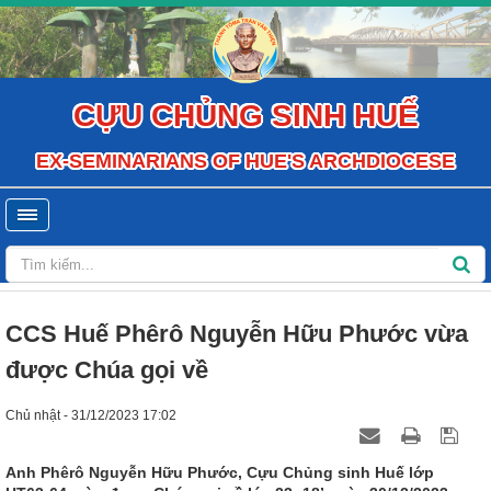
CỰU CHỦNG SINH HUẾ
EX-SEMINARIANS OF HUE'S ARCHDIOCESE
CCS Huế Phêrô Nguyễn Hữu Phước vừa
được Chúa gọi về
Chủ nhật - 31/12/2023 17:02
Anh Phêrô Nguyễn Hữu Phước, Cựu Chủng sinh Huế lớp