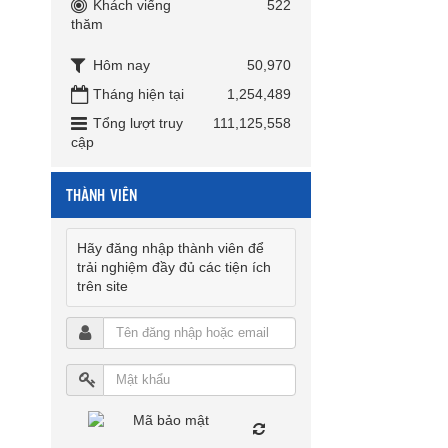
Khách viếng
522
thăm
Hôm nay
50,970
Tháng hiện tại
1,254,489
Tổng lượt truy
111,125,558
cập
THÀNH VIÊN
Hãy đăng nhập thành viên để
trải nghiệm đầy đủ các tiện ích
trên site