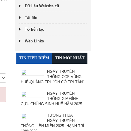
Dữ liệu Website cũ
Tải file
Tờ liên lạc
Web Links
TIN TIÊU ĐIỂM
TIN MỚI NHẤT
NGÀY TRUYỀN
THỐNG CCS VÙNG
HUẾ-QUẢNG TRỊ. “ÔN CỐ TRI TÂN”
NGÀY TRUYỀN
THỐNG GIA ĐÌNH
CỰU CHỦNG SINH HUẾ NĂM 2025
TƯỜNG THUẬT
NGÀY TRUYỀN
THỐNG LIÊN MIỀN 2025. HẠNH TRÍ