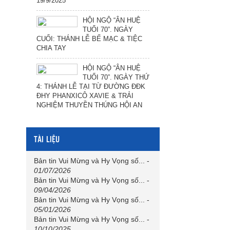
19/9/2025
HỘI NGỘ “ÂN HUỆ
TUỔI 70”. NGÀY
CUỐI: THÁNH LỄ BẾ MẠC & TIỆC
CHIA TAY
HỘI NGỘ “ÂN HUỆ
TUỔI 70”. NGÀY THỨ
4: THÁNH LỄ TẠI TỪ ĐƯỜNG ĐĐK
ĐHY PHANXICÔ XAVIE & TRẢI
NGHIỆM THUYỀN THÚNG HỘI AN
TÀI LIỆU
Bản tin Vui Mừng và Hy Vọng số...
-
01/07/2026
Bản tin Vui Mừng và Hy Vọng số...
-
09/04/2026
Bản tin Vui Mừng và Hy Vọng số...
-
05/01/2026
Bản tin Vui Mừng và Hy Vọng số...
-
10/10/2025