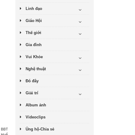
Linh đạo
Giáo Hội
Thế giới
Gia đình
Vui Khỏe
Nghệ thuật
Đó đây
Giải trí
Album ảnh
Videoclips
Ủng hộ-Chia sẻ
:
BBT
h Huế