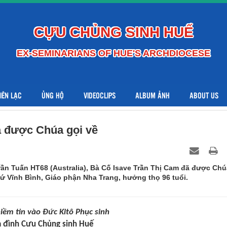
CỰU CHỦNG SINH HUẾ
EX-SEMINARIANS OF HUE'S ARCHDIOCESE
LIÊN LẠC
ỦNG HỘ
VIDEOCLIPS
ALBUM ẢNH
ABOUT US
a được Chúa gọi về
ần Tuấn HT68 (Australia), Bà Cố Isave Trần Thị Cam đã được Chú
xứ Vĩnh Bình, Giáo phận Nha Trang, hưởng thọ 96 tuổi.
iềm tin vào Đức Kitô Phục sinh
a đình Cựu Chủng sinh Huế