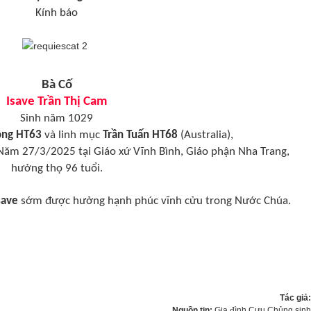
Kính báo
Bà Cố
Isave Trần Thị Cam
Sinh năm 1029
ông HT63
và linh mục
Trần Tuấn HT68
(Australia),
Năm 27/3/2025 tại Giáo xứ Vĩnh Bình, Giáo phận Nha Trang,
hưởng thọ 96 tuổi.
save
sớm được hưởng hạnh phúc vĩnh cửu trong Nước Chúa.
Tác giả
Nguồn tin:
Gia đình Cựu Chủng sin