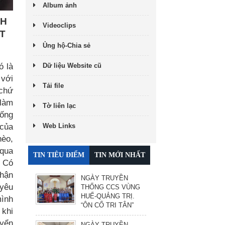
Album ảnh
NH
Videoclips
T
Ủng hộ-Chia sẻ
ó là
Dữ liệu Website cũ
 với
Tải file
 chứ
 làm
Tờ liên lạc
sống
 của
Web Links
hèo,
 qua
TIN TIÊU ĐIỂM
TIN MỚI NHẤT
. Có
nhận
NGÀY TRUYỀN
 yêu
THỐNG CCS VÙNG
HUẾ-QUẢNG TRỊ.
mình
“ÔN CỐ TRI TÂN”
 khi
uyển
NGÀY TRUYỀN