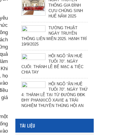
THỐNG GIA ĐÌNH
CỰU CHỦNG SINH
HUẾ NĂM 2025
 yêu
thức
TƯỜNG THUẬT
công
NGÀY TRUYỀN
THỐNG LIÊN MIỀN 2025. HẠNH TRÍ
cách
19/9/2025
hững
 quả
HỘI NGỘ “ÂN HUỆ
 làm
TUỔI 70”. NGÀY
CUỐI: THÁNH LỄ BẾ MẠC & TIỆC
 Khi
CHIA TAY
, họ
 vào
HỘI NGỘ “ÂN HUỆ
TUỔI 70”. NGÀY THỨ
điều
4: THÁNH LỄ TẠI TỪ ĐƯỜNG ĐĐK
 giá
ĐHY PHANXICÔ XAVIE & TRẢI
NGHIỆM THUYỀN THÚNG HỘI AN
 một
sống
TÀI LIỆU
 vào