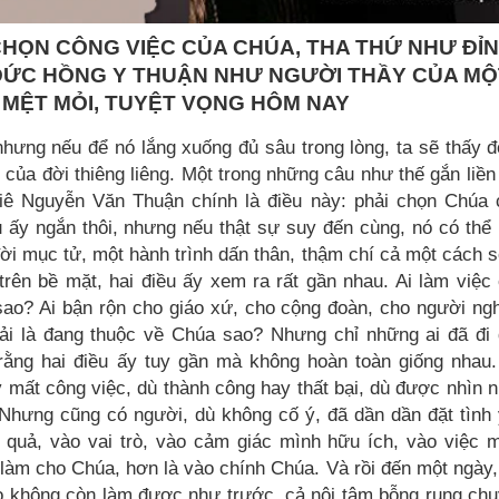
HỌN CÔNG VIỆC CỦA CHÚA, THA THỨ NHƯ ĐỈ
 ĐỨC HỒNG Y THUẬN NHƯ NGƯỜI THẦY CỦA MỘ
 MỆT MỎI, TUYỆT VỌNG HÔM NAY
hưng nếu để nó lắng xuống đủ sâu trong lòng, ta sẽ thấy đ
ủa đời thiêng liêng. Một trong những câu như thế gắn liền
iê Nguyễn Văn Thuận chính là điều này: phải chọn Chúa
 ấy ngắn thôi, nhưng nếu thật sự suy đến cùng, nó có thể
đời mục tử, một hành trình dấn thân, thậm chí cả một cách 
trên bề mặt, hai điều ấy xem ra rất gần nhau. Ai làm việc
sao? Ai bận rộn cho giáo xứ, cho cộng đoàn, cho người ng
ải là đang thuộc về Chúa sao? Nhưng chỉ những ai đã đi
rằng hai điều ấy tuy gần mà không hoàn toàn giống nhau
 mất công việc, dù thành công hay thất bại, dù được nhìn 
 Nhưng cũng có người, dù không cố ý, đã dần dần đặt tình
 quả, vào vai trò, vào cảm giác mình hữu ích, vào việc 
làm cho Chúa, hơn là vào chính Chúa. Và rồi đến một ngày,
ọ không còn làm được như trước, cả nội tâm bỗng rung ch