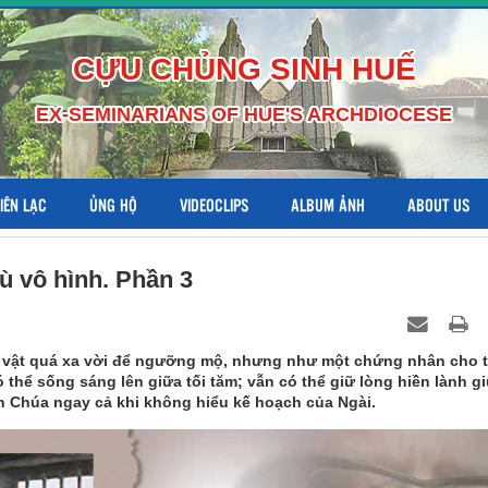
CỰU CHỦNG SINH HUẾ
EX-SEMINARIANS OF HUE'S ARCHDIOCESE
LIÊN LẠC
ỦNG HỘ
VIDEOCLIPS
ALBUM ẢNH
ABOUT US
 vô hình. Phần 3
vật quá xa vời để ngưỡng mộ, nhưng như một chứng nhân cho 
thể sống sáng lên giữa tối tăm; vẫn có thể giữ lòng hiền lành g
ọn Chúa ngay cả khi không hiểu kế hoạch của Ngài.