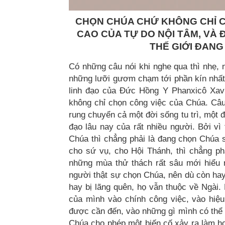
CHỌN CHÚA CHỨ KHÔNG CHỈ C
CAO CỦA TỰ DO NỘI TÂM, VÀ
THẾ GIỚI ĐANG
Có những câu nói khi nghe qua thì nhẹ, n
những lưỡi gươm chạm tới phần kín nhất c
linh đạo của Đức Hồng Y Phanxicô Xav
không chỉ chọn công việc của Chúa. Câu
rung chuyển cả một đời sống tu trì, một 
đạo lâu nay của rất nhiều người. Bởi vì 
Chúa thì chẳng phải là đang chọn Chúa 
cho sứ vụ, cho Hội Thánh, thì chẳng ph
những mùa thử thách rất sâu mới hiểu 
người thật sự chọn Chúa, nên dù còn hay
hay bị lãng quên, họ vẫn thuộc về Ngài.
của mình vào chính công việc, vào hiệu
được cần đến, vào những gì mình có thể 
Chúa cho phép một biến cố xảy ra làm h