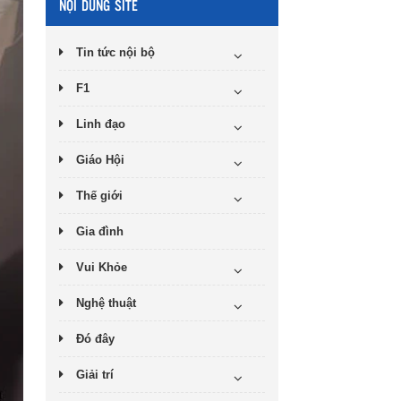
NỘI DUNG SITE
Tin tức nội bộ
F1
Linh đạo
Giáo Hội
Thế giới
Gia đình
Vui Khỏe
Nghệ thuật
Đó đây
Giải trí