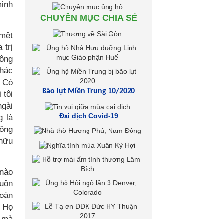
minh
CHUYÊN MỤC CHIA SẺ
 mệt
 trị
hông
khác
. Có
Bão lụt Miền Trung 10/2020
 tôi
ngài
Đại dịch Covid-19
g là
hông
 hữu
 nào
luôn
hoàn
. Họ
t mà