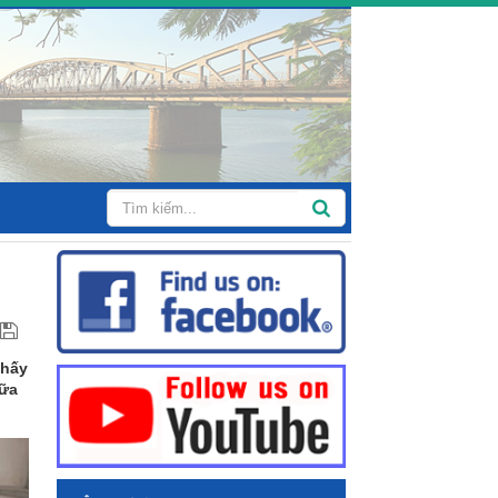
thấy
iữa