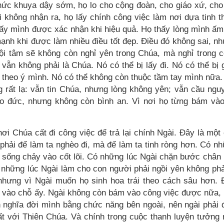
thức khuya dậy sớm, họ lo cho cộng đoàn, cho giáo xứ, cho
 không nhận ra, họ lấy chính công việc làm nơi dựa tinh t
thấy mình được xác nhận khi hiệu quả. Họ thấy lòng mình ấm
nh khi được làm nhiều điều tốt đẹp. Điều đó không sai, n
nội tâm sẽ không còn nghỉ yên trong Chúa, mà nghỉ trong 
ẫn không phải là Chúa. Nó có thể bị lấy đi. Nó có thể bị 
g theo ý mình. Nó có thể không còn thuộc tầm tay mình nữa.
 rất lạ: vẫn tin Chúa, nhưng lòng không yên; vẫn cầu ngu
ạo đức, nhưng không còn bình an. Vì nơi họ từng bám và
i Chúa cất đi công việc để trả lại chính Ngài. Đây là một
phải để làm ta nghèo đi, mà để làm ta tinh ròng hơn. Có n
ự sống chảy vào cốt lõi. Có những lúc Ngài chặn bước chân
những lúc Ngài làm cho con người phải ngồi yên không phả
nhưng vì Ngài muốn họ sinh hoa trái theo cách sâu hơn.
n vào chỗ ấy. Ngài không còn bám vào công việc được nữa,
 nghĩa đời mình bằng chức năng bên ngoài, nên ngài phải 
t với Thiên Chúa. Và chính trong cuộc thanh luyện tưởng