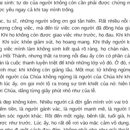
i sinh: tự do của người không còn cần phải được chứng 
ợc yêu ngay cả khi tay mình trống.
c, tu sĩ, những người sống ơn gọi tận hiến. Rất nhiều nỗi
lượng công việc, mà đến từ việc con người đã đồng hóa giá
 Khi họ không còn được giao việc như trước, họ đau. Khi k
 Khi sức khỏe giảm sút, họ hoang mang. Khi thấy người 
g việc mình làm không sinh kết quả rõ ràng, họ chán nản
Hội Thánh, nhưng thật ra trong nỗi đau ấy còn có phần cái
 là cuộc thanh luyện triệt để khỏi những lớp vỏ đó. Ở đó, 
inh mục khi không còn giảng lâu. Một mục tử không ngừn
Một người của Chúa không ngừng là người của Chúa khi k
nh lúc ấy, ơn gọi mới lộ ra trong sự tinh khiết của nó: hiện
i Chúa, dâng từng giây phút nhỏ như của lễ.
à đẹp không kém. Nhiều người cả đời gắn mình với vai trò
kiếm tiền, là người gánh vác, là người mạnh mẽ, là người 
ăm sóc người khác. Rồi đến một ngày, bệnh tật, tuổi già, 
được như trước. Lúc ấy, họ rất dễ rơi vào mặc cảm vô dụng
ng nhẹ đi một cách đau đớn, không phải nhẹ như giải thoá