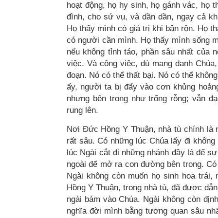
hoạt động, họ hy sinh, họ gánh vác, họ 
đình, cho sứ vụ, và dần dần, ngay cả khi
Họ thấy mình có giá trị khi bận rộn. Họ 
có người cần mình. Họ thấy mình sống mạ
nếu không tỉnh táo, phần sâu nhất của 
việc. Và công việc, dù mang danh Chúa, v
đoạn. Nó có thể thất bại. Nó có thể khôn
ấy, người ta bị đẩy vào cơn khủng hoảng
nhưng bên trong như trống rỗng; vẫn đ
rung lên.
Nơi Đức Hồng Y Thuận, nhà tù chính là nơ
rất sâu. Có những lúc Chúa lấy đi không 
lúc Ngài cắt đi những nhánh đầy lá để s
ngoài để mở ra con đường bên trong. Có 
Ngài không còn muốn họ sinh hoa trái, 
Hồng Y Thuận, trong nhà tù, đã được dẫ
ngài bám vào Chúa. Ngài không còn định
nghĩa đời mình bằng tương quan sâu nhấ