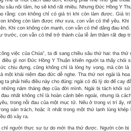
iều sâu nội tâm, họ sẽ khổ rất nhiều. Nhưng Đức Hồng Y Th
 rằng: con không chỉ có giá trị khi còn làm được. Giá trị
 con không còn làm được như xưa, con vẫn có thể yêu. Khi
yện. Khi con không còn mạnh, con vẫn có thể dâng đau khổ.
 trước, con vẫn có thể trở thành của lễ âm thầm rất đẹp t
ng việc của Chúa”, ta đi sang chiều sâu thứ hai: tha thứ
i điều gì nơi Đức Hồng Y Thuận khiến người ta thấy chói 
sức chịu đựng, cũng không chỉ là lòng hy vọng, mà còn là
à một khái niệm đạo đức dễ nghe. Tha thứ nơi ngài là hoa 
g ta phải hiểu điều này cho đúng: ngài có đủ lý do để cay đ
ng những năm tháng đẹp của đời mình. Ngài bị tách khỏi sứ
 đau nhất không chỉ là hoàn cảnh bên ngoài, nhưng là các
yêu, trong nỗi đau của một mục tử. Nếu ở trong vị trí ấy, n
ong oán trách, hoặc ít nhất trong một thứ lạnh lùng khép 
ều đó xảy ra.
ì chỉ người thực sự tự do mới tha thứ được. Người còn bị