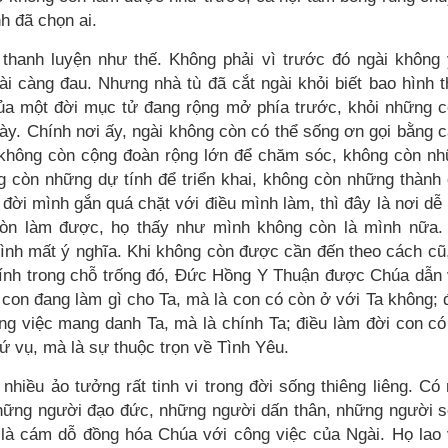
h đã chọn ai.
hanh luyện như thế. Không phải vì trước đó ngài không
ài càng đau. Nhưng nhà tù đã cắt ngài khỏi biết bao hình 
của một đời mục tử đang rộng mở phía trước, khỏi những 
y. Chính nơi ấy, ngài không còn có thể sống ơn gọi bằng 
, không còn cộng đoàn rộng lớn để chăm sóc, không còn n
g còn những dự tính để triển khai, không còn những thành
 đời mình gắn quá chặt với điều mình làm, thì đây là nơi dễ
còn làm được, họ thấy như mình không còn là mình nữa.
ình mất ý nghĩa. Khi không còn được cần đến theo cách cũ
hính trong chỗ trống đó, Đức Hồng Y Thuận được Chúa dẫn
là con đang làm gì cho Ta, mà là con có còn ở với Ta không; 
ng việc mang danh Ta, mà là chính Ta; điều làm đời con có
sứ vụ, mà là sự thuộc trọn về Tình Yêu.
 nhiều ảo tưởng rất tinh vi trong đời sống thiêng liêng. Có
những người đạo đức, những người dấn thân, những người 
 là cám dỗ đồng hóa Chúa với công việc của Ngài. Họ lao