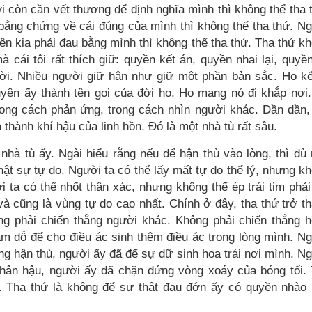
i còn cần vết thương để định nghĩa mình thì không thể tha 
bằng chứng về cái đúng của mình thì không thể tha thứ. N
n kia phải đau bằng mình thì không thể tha thứ. Tha thứ k
à cái tôi rất thích giữ: quyền kết án, quyền nhai lại, quyề
ời. Nhiều người giữ hận như giữ một phần bản sắc. Họ kể
ện ấy thành tên gọi của đời họ. Họ mang nó đi khắp nơi
rong cách phản ứng, trong cách nhìn người khác. Dần dần,
thành khí hậu của linh hồn. Đó là một nhà tù rất sâu.
hà tù ấy. Ngài hiểu rằng nếu để hận thù vào lòng, thì dù
hật sự tự do. Người ta có thể lấy mất tự do thể lý, nhưng k
i ta có thể nhốt thân xác, nhưng không thể ép trái tim phải
và cũng là vùng tự do cao nhất. Chính ở đây, tha thứ trở t
ng phải chiến thắng người khác. Không phải chiến thắng 
m dỗ để cho điều ác sinh thêm điều ác trong lòng mình. N
g hận thù, người ấy đã để sự dữ sinh hoa trái nơi mình. N
hân hậu, người ấy đã chặn đứng vòng xoáy của bóng tối.
ật. Tha thứ là không để sự thật đau đớn ấy có quyền nhào