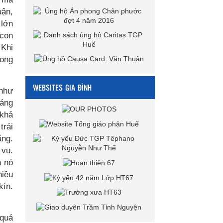
uận,
 lớn
 con
 Khi
rong
WEBSITES GIA ĐÌNH
 như
sáng
 khả
trái
ắng.
 vụ.
h nó
hiều
kín.
 quá