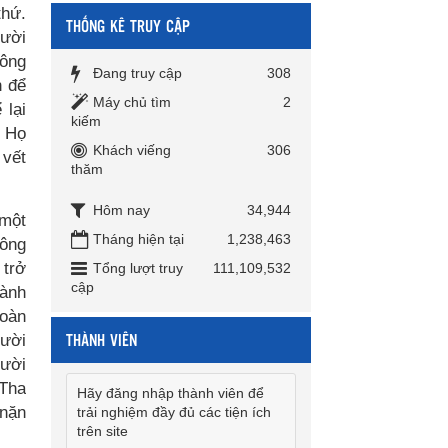
thứ.
THỐNG KÊ TRUY CẬP
gười
hông
Đang truy cập
308
n để
Máy chủ tìm
2
 lại
kiếm
. Họ
Khách viếng
306
 vết
thăm
Hôm nay
34,944
 một
Tháng hiện tại
1,238,463
hông
 trở
Tổng lượt truy
111,109,532
cập
hành
hoàn
THÀNH VIÊN
gười
gười
 Tha
Hãy đăng nhập thành viên để
 nặn
trải nghiệm đầy đủ các tiện ích
trên site