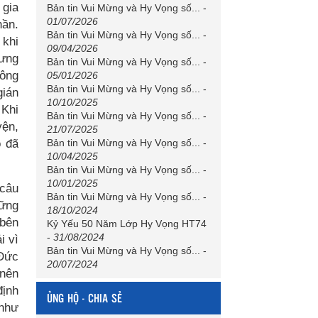
 gia
Bản tin Vui Mừng và Hy Vọng số...
-
01/07/2026
hần.
Bản tin Vui Mừng và Hy Vọng số...
-
 khi
09/04/2026
hưng
Bản tin Vui Mừng và Hy Vọng số...
-
công
05/01/2026
Bản tin Vui Mừng và Hy Vọng số...
-
gián
10/10/2025
 Khi
Bản tin Vui Mừng và Hy Vọng số...
-
yện,
21/07/2025
o đã
Bản tin Vui Mừng và Hy Vọng số...
-
10/04/2025
Bản tin Vui Mừng và Hy Vọng số...
-
10/01/2025
 câu
Bản tin Vui Mừng và Hy Vọng số...
-
hững
18/10/2024
 bên
Kỷ Yếu 50 Năm Lớp Hy Vọng HT74
-
31/08/2024
i vì
Bản tin Vui Mừng và Hy Vọng số...
-
 Đức
20/07/2024
 nên
định
ỦNG HỘ - CHIA SẺ
 như