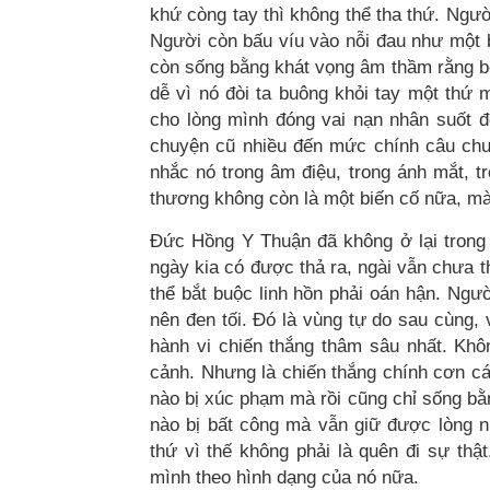
khứ còng tay thì không thể tha thứ. Ngườ
Người còn bấu víu vào nỗi đau như một 
còn sống bằng khát vọng âm thầm rằng bê
dễ vì nó đòi ta buông khỏi tay một thứ m
cho lòng mình đóng vai nạn nhân suốt đ
chuyện cũ nhiều đến mức chính câu chuy
nhắc nó trong âm điệu, trong ánh mắt, t
thương không còn là một biến cố nữa, mà 
Đức Hồng Y Thuận đã không ở lại trong n
ngày kia có được thả ra, ngài vẫn chưa t
thể bắt buộc linh hồn phải oán hận. Ngườ
nên đen tối. Đó là vùng tự do sau cùng, 
hành vi chiến thắng thâm sâu nhất. Khô
cảnh. Nhưng là chiến thắng chính cơn cá
nào bị xúc phạm mà rồi cũng chỉ sống bằn
nào bị bất công mà vẫn giữ được lòng n
thứ vì thế không phải là quên đi sự th
mình theo hình dạng của nó nữa.