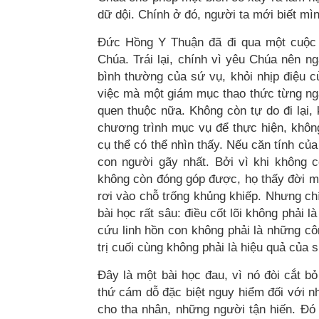
dữ dội. Chính ở đó, người ta mới biết mìn
Đức Hồng Y Thuận đã đi qua một cuộc t
Chúa. Trái lại, chính vì yêu Chúa nên ng
bình thường của sứ vụ, khỏi nhịp điệu 
việc mà một giám mục thao thức từng ngà
quen thuộc nữa. Không còn tự do đi lại
chương trình mục vụ để thực hiện, khôn
cụ thể có thể nhìn thấy. Nếu căn tính của
con người gãy nhất. Bởi vì khi không 
không còn đóng góp được, họ thấy đời m
rơi vào chỗ trống khủng khiếp. Nhưng c
bài học rất sâu: điều cốt lõi không phải 
cứu linh hồn con không phải là những cô
trị cuối cùng không phải là hiệu quả của 
Đây là một bài học đau, vì nó đòi cắt bỏ
thứ cám dỗ đặc biệt nguy hiểm đối với 
cho tha nhân, những người tận hiến. Đó