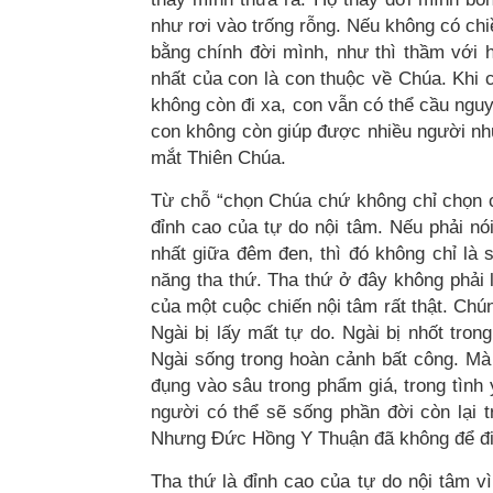
như rơi vào trống rỗng. Nếu không có ch
bằng chính đời mình, như thì thầm với họ
nhất của con là con thuộc về Chúa. Khi
không còn đi xa, con vẫn có thể cầu ngu
con không còn giúp được nhiều người như
mắt Thiên Chúa.
Từ chỗ “chọn Chúa chứ không chỉ chọn cô
đỉnh cao của tự do nội tâm. Nếu phải nó
nhất giữa đêm đen, thì đó không chỉ là 
năng tha thứ. Tha thứ ở đây không phải l
của một cuộc chiến nội tâm rất thật. Chún
Ngài bị lấy mất tự do. Ngài bị nhốt tro
Ngài sống trong hoàn cảnh bất công. Mà
đụng vào sâu trong phẩm giá, trong tình 
người có thể sẽ sống phần đời còn lại tr
Nhưng Đức Hồng Y Thuận đã không để đi
Tha thứ là đỉnh cao của tự do nội tâm v