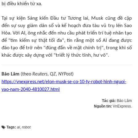
bị điều khiển từ xa.
Tại sự kiện Sáng kiến Đầu tư Tương lai, Musk cũng đề cập
đến sự suy giảm dân số và kế hoạch đưa tàu vũ trụ lên Sao
Hỏa. Với AI, ông nhắc đến nhu cầu phát triển trí tuệ nhân tạo
để "tìm kiếm sự thật tối đa", tin rằng một số AI đang được
đào tạo để trở nên "đúng đắn về mặt chính trị", trong khi số
khác được xây dựng với "triết lý thức tỉnh, hư vô".
Bảo Lâm
(theo
Reuters
,
QZ
,
NYPost
)
https://vnexpress.net/elon-musk-se-co-10-ty-robot-hinh-nguoi-
vao-nam-2040-4810027.html
Tác giả:
Bảo Lâm
Nguồn tin:
VnExpress.
Tags:
ai
,
robot