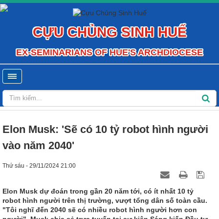
CỰU CHỦNG SINH HUẾ
EX-SEMINARIANS OF HUE'S ARCHDIOCESE
Elon Musk: 'Sẽ có 10 tỷ robot hình người
vào năm 2040'
Thứ sáu - 29/11/2024 21:00
Elon Musk dự đoán trong gần 20 năm tới, có ít nhất 10 tỷ
robot hình người trên thị trường, vượt tổng dân số toàn cầu.
"Tôi nghĩ đến 2040 sẽ có nhiều robot hình người hơn con
người", Musk chia sẻ trực tuyến tại sự kiện Sáng kiến Đầu tư