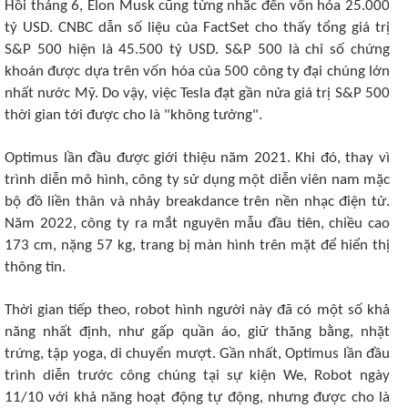
Hồi tháng 6, Elon Musk cũng từng nhắc đến vốn hóa 25.000
tỷ USD. CNBC dẫn số liệu của FactSet cho thấy tổng giá trị
S&P 500 hiện là 45.500 tỷ USD. S&P 500 là chỉ số chứng
khoán được dựa trên vốn hóa của 500 công ty đại chúng lớn
nhất nước Mỹ. Do vậy, việc Tesla đạt gần nửa giá trị S&P 500
thời gian tới được cho là "không tưởng".
Optimus lần đầu được giới thiệu năm 2021. Khi đó, thay vì
trình diễn mô hình, công ty sử dụng một diễn viên nam mặc
bộ đồ liền thân và nhảy breakdance trên nền nhạc điện tử.
Năm 2022, công ty ra mắt nguyên mẫu đầu tiên, chiều cao
173 cm, nặng 57 kg, trang bị màn hình trên mặt để hiển thị
thông tin.
Thời gian tiếp theo, robot hình người này đã có một số khả
năng nhất định, như gấp quần áo, giữ thăng bằng, nhặt
trứng, tập yoga, di chuyển mượt. Gần nhất, Optimus lần đầu
trình diễn trước công chúng tại sự kiện We, Robot ngày
11/10 với khả năng hoạt động tự động, nhưng được cho là