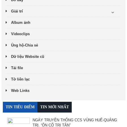
Giải trí
Album ảnh
Videoclips
Ủng hộ-Chia sẻ
Dữ liệu Website cũ
Tải file
Tờ liên lạc
Web Links
TIN TIÊU ĐIỂM
TIN MỚI NHẤT
NGÀY TRUYỀN THỐNG CCS VÙNG HUẾ-QUẢNG
TRỊ. “ÔN CỐ TRI TÂN”