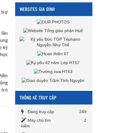
WEBSITES GIA ĐÌNH
 trợ
 lần
cung
o kỹ
thực
 Nền
rộng
 trò
THỐNG KÊ TRUY CẬP
Đang truy cập
249
Máy chủ tìm
2
kiếm