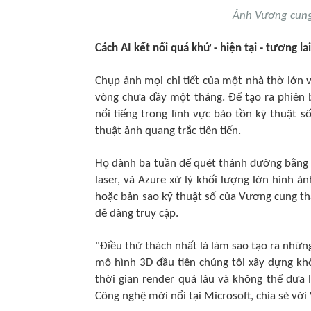
Ảnh Vương cung
Cách AI kết nối quá khứ - hiện tại - tương lai
Chụp ảnh mọi chi tiết của một nhà thờ lớn v
vòng chưa đầy một tháng. Để tạo ra phiên
nổi tiếng trong lĩnh vực bảo tồn kỹ thuật s
thuật ảnh quang trắc tiên tiến.
Họ dành ba tuần để quét thánh đường bằng n
laser, và Azure xử lý khối lượng lớn hình 
hoặc bản sao kỹ thuật số của Vương cung thá
dễ dàng truy cập.
"Điều thử thách nhất là làm sao tạo ra nhữ
mô hình 3D đầu tiên chúng tôi xây dựng kh
thời gian render quá lâu và không thể đưa 
Công nghệ mới nổi tại Microsoft, chia sẻ với