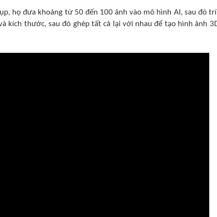
ụp, họ đưa khoảng từ 50 đến 100 ảnh vào mô hình AI, sau đó trí
và kích thước, sau đó ghép tất cả lại với nhau để tạo hình ảnh 3D