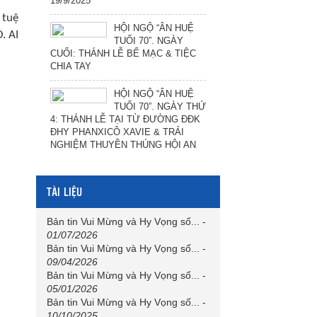
19/9/2025
 tuệ
HỘI NGỘ “ÂN HUỆ
. AI
TUỔI 70”. NGÀY
CUỐI: THÁNH LỄ BẾ MẠC & TIỆC
CHIA TAY
HỘI NGỘ “ÂN HUỆ
TUỔI 70”. NGÀY THỨ
4: THÁNH LỄ TẠI TỪ ĐƯỜNG ĐĐK
ĐHY PHANXICÔ XAVIE & TRẢI
NGHIỆM THUYỀN THÚNG HỘI AN
TÀI LIỆU
Bản tin Vui Mừng và Hy Vọng số...
-
01/07/2026
Bản tin Vui Mừng và Hy Vọng số...
-
09/04/2026
Bản tin Vui Mừng và Hy Vọng số...
-
05/01/2026
Bản tin Vui Mừng và Hy Vọng số...
-
10/10/2025