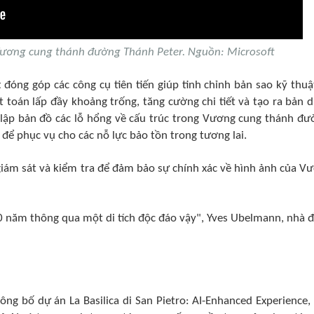
Vương cung thánh đường Thánh Peter. Nguồn: Microsoft
đóng góp các công cụ tiên tiến giúp tinh chỉnh bản sao kỹ thuậ
t toán lấp đầy khoảng trống, tăng cường chi tiết và tạo ra bản 
và lập bản đồ các lỗ hổng về cấu trúc trong Vương cung thánh đư
để phục vụ cho các nỗ lực bảo tồn trong tương lai.
 giám sát và kiểm tra để đảm bảo sự chính xác về hình ảnh của V
0 năm thông qua một di tích độc đáo vậy", Yves Ubelmann, nhà 
ông bố dự án La Basilica di San Pietro: AI-Enhanced Experience,