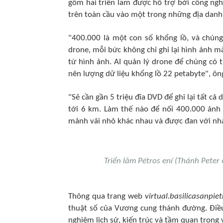
gồm hai triển lãm được hỗ trợ bởi công ngh
trên toàn cầu vào một trong những địa danh 
"400.000 là một con số khổng lồ, và chún
drone, mỗi bức không chỉ ghi lại hình ảnh mà
từ hình ảnh. AI quản lý drone để chúng có 
nên lượng dữ liệu khổng lồ 22 petabyte", ông
"Sẽ cần gần 5 triệu đĩa DVD để ghi lại tất c
tới 6 km. Làm thế nào để nối 400.000 ảnh 
mảnh vải nhỏ khác nhau và được đan với nhau
Triển lãm Pétros ení (Thánh Peter
Thông qua trang web
virtual.basilicasanpiet
thuật số của Vương cung thánh đường. Điều
nghiệm lịch sử, kiến trúc và tầm quan trọng