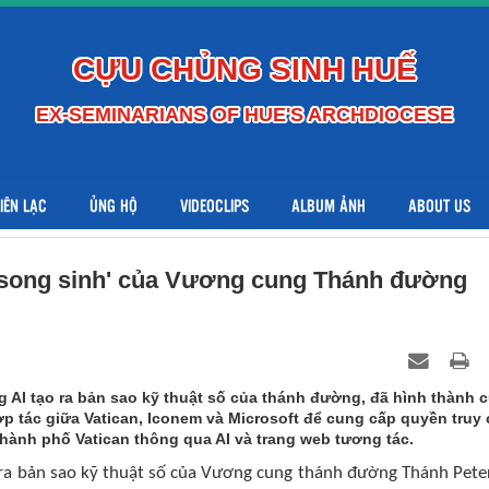
CỰU CHỦNG SINH HUẾ
EX-SEMINARIANS OF HUE'S ARCHDIOCESE
LIÊN LẠC
ỦNG HỘ
VIDEOCLIPS
ALBUM ẢNH
ABOUT US
ản song sinh' của Vương cung Thánh đường
ng AI tạo ra bản sao kỹ thuật số của thánh đường, đã hình thành 
p tác giữa Vatican, Iconem và Microsoft để cung cấp quyền truy
hành phố Vatican thông qua AI và trang web tương tác.
 ra bản sao kỹ thuật số của Vương cung thánh đường Thánh Peter