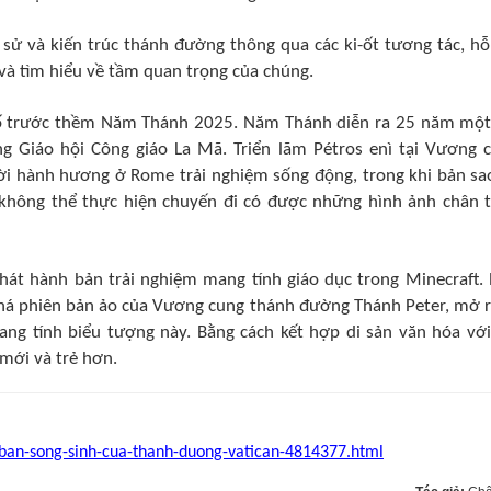
 sử và kiến trúc thánh đường thông qua các ki-ốt tương tác, hỗ
 và tìm hiểu về tầm quan trọng của chúng.
 bố trước thềm Năm Thánh 2025. Năm Thánh diễn ra 25 năm một
Giáo hội Công giáo La Mã. Triển lãm Pétros enì tại Vương 
i hành hương ở Rome trải nghiệm sống động, trong khi bản sa
 không thể thực hiện chuyến đi có được những hình ảnh chân 
 phát hành bản trải nghiệm mang tính giáo dục trong Minecraft.
há phiên bản ảo của Vương cung thánh đường Thánh Peter, mở 
ang tính biểu tượng này. Bằng cách kết hợp di sản văn hóa với
 mới và trẻ hơn.
o-ban-song-sinh-cua-thanh-duong-vatican-4814377.html