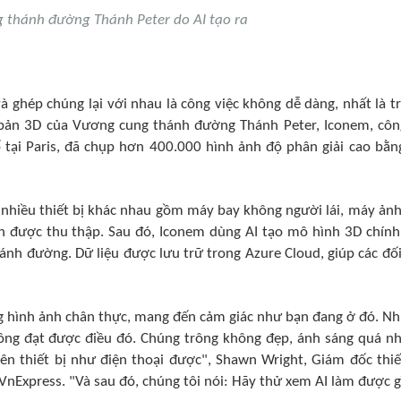
 thánh đường Thánh Peter do AI tạo ra
à ghép chúng lại với nhau là công việc không dễ dàng, nhất là t
 bản 3D của Vương cung thánh đường Thánh Peter, Iconem, côn
ố tại Paris, đã chụp hơn 400.000 hình ảnh độ phân giải cao bằn
hiều thiết bị khác nhau gồm máy bay không người lái, máy ảnh,
ảnh được thu thập. Sau đó, Iconem dùng AI tạo mô hình 3D chính
nh đường. Dữ liệu được lưu trữ trong Azure Cloud, giúp các đối
ng hình ảnh chân thực, mang đến cảm giác như bạn đang ở đó. N
ông đạt được điều đó. Chúng trông không đẹp, ánh sáng quá nh
lên thiết bị như điện thoại được", Shawn Wright, Giám đốc thiế
 VnExpress. "Và sau đó, chúng tôi nói: Hãy thử xem AI làm được g