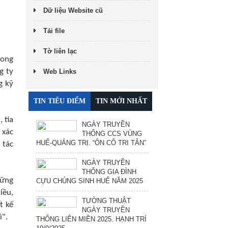
Dữ liệu Website cũ
Tải file
Tờ liên lạc
rong
g ty
Web Links
g kỹ
TIN TIÊU ĐIỂM
TIN MỚI NHẤT
 tia
NGÀY TRUYỀN
 xác
THỐNG CCS VÙNG
HUẾ-QUẢNG TRỊ. “ÔN CỐ TRI TÂN”
 tác
NGÀY TRUYỀN
THỐNG GIA ĐÌNH
hững
CỰU CHỦNG SINH HUẾ NĂM 2025
iều,
TƯỜNG THUẬT
t kế
NGÀY TRUYỀN
ì".
THỐNG LIÊN MIỀN 2025. HẠNH TRÍ