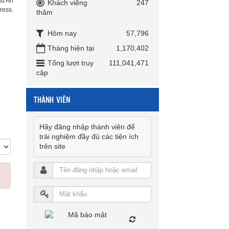
u An
Khách viếng
247
ress.
thăm
Hôm nay
57,796
Tháng hiện tại
1,170,402
Tổng lượt truy
111,041,471
cập
THÀNH VIÊN
Hãy đăng nhập thành viên để
trải nghiệm đầy đủ các tiện ích
trên site