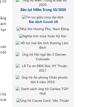
g có
Bão lụt Miền Trung 10/2020
bằng
Đại dịch Covid-19
cách
 tạo
 cao
 một
o kỹ
trải