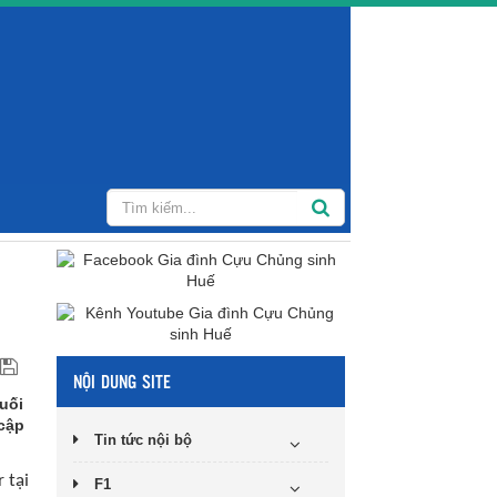
NỘI DUNG SITE
cuối
 cập
Tin tức nội bộ
 tại
F1