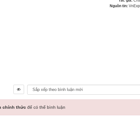
Tác giả:
Châ
Nguồn tin:
VnExp
n chính thức
để có thể bình luận