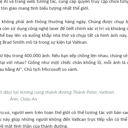
ệ AI và trang web tương tác, cung cấp quyền truy cập chưa từn
tôn giáo mang tính biểu tượng nhất thế giới.
g không phải ảnh thông thường hàng ngày. Chúng được chụp 
 còn sử dụng công nghệ laser để biết chính xác vị trí và khoảng 
thể bay lên và xuống khắp nhà thờ và chụp tất cả hình ảnh này,
 Brad Smith mô tả trong sự kiện tại Vatican.
ả dữ liệu trong 400.000 ảnh. Nếu bạn xếp chồng lên nhau, chúng sẽ
lại với nhau? Giống như một chiếc chăn khổng lồ, mỗi ảnh là
 bằng AI", Chủ tịch Microsoft so sánh.
 ở đây) tại Vương cung thánh đường Thánh Peter, Vatican.
Ảnh: Châu An
ro.va
, người xem trên toàn thế giới có thể tương tác với bản sa
 này giúp những người không đến Vatican trực tiếp vẫn có thể 
 về mặt tinh thần của thánh đường.