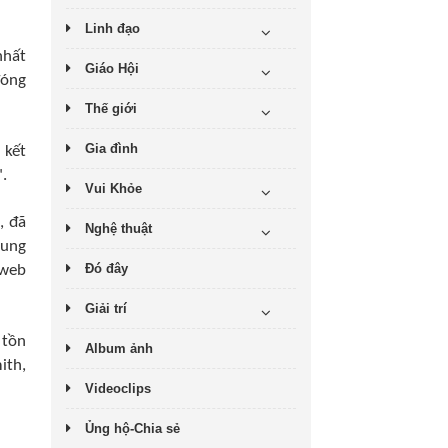
Linh đạo
nhất
Giáo Hội
đóng
Thế giới
Gia đình
 kết
.
Vui Khỏe
, đã
Nghệ thuật
cung
Đó đây
 web
Giải trí
 tồn
Album ảnh
ith,
Videoclips
Ủng hộ-Chia sẻ