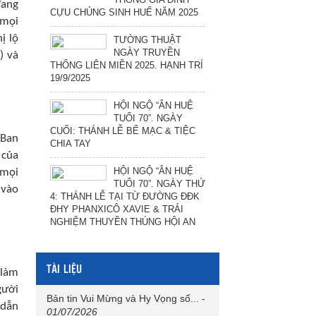
đang
CỰU CHỦNG SINH HUẾ NĂM 2025
 mọi
ị lộ
TƯỜNG THUẬT
NGÀY TRUYỀN
) và
THỐNG LIÊN MIỀN 2025. HẠNH TRÍ
19/9/2025
HỘI NGỘ “ÂN HUỆ
TUỔI 70”. NGÀY
CUỐI: THÁNH LỄ BẾ MẠC & TIỆC
 Ban
CHIA TAY
 của
HỘI NGỘ “ÂN HUỆ
 mọi
TUỔI 70”. NGÀY THỨ
 vào
4: THÁNH LỄ TẠI TỪ ĐƯỜNG ĐĐK
ĐHY PHANXICÔ XAVIE & TRẢI
NGHIỆM THUYỀN THÚNG HỘI AN
TÀI LIỆU
 làm
gười
Bản tin Vui Mừng và Hy Vọng số...
-
 dẫn
01/07/2026