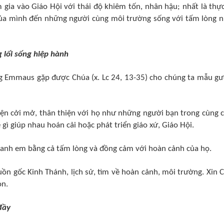
gia vào Giáo Hội với thái độ khiêm tốn, nhân hậu; nhất là thực
ủa mình đến những người cùng môi trường sống với tấm lòng n
 lối sống hiệp hành
g Emmaus gặp được Chúa (x. Lc 24, 13-35) cho chúng ta mẫu g
uyện cởi mở, thân thiện với họ như những người bạn trong cùng 
 gì giúp nhau hoán cải hoặc phát triển giáo xứ, Giáo Hội.
 anh em bằng cả tấm lòng và đồng cảm với hoàn cảnh của họ.
guồn gốc Kinh Thánh, lịch sử, tìm về hoàn cảnh, môi trường. Xin 
ọn.
đầy