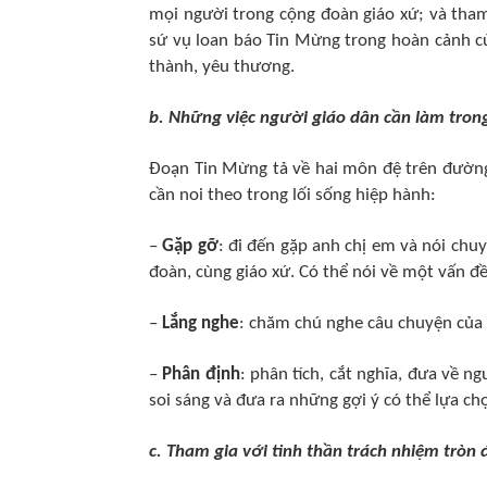
mọi người trong cộng đoàn giáo xứ; và tham 
sứ vụ loan báo Tin Mừng trong hoàn cảnh c
thành, yêu thương.
b. Những việc người giáo dân cần làm trong
Đoạn Tin Mừng tả về hai môn đệ trên đườn
cần noi theo trong lối sống hiệp hành:
–
Gặp gỡ
: đi đến gặp anh chị em và nói ch
đoàn, cùng giáo xứ. Có thể nói về một vấn đề
–
Lắng nghe
: chăm chú nghe câu chuyện của
–
Phân định
: phân tích, cắt nghĩa, đưa về n
soi sáng và đưa ra những gợi ý có thể lựa ch
c. Tham gia với tinh thần trách nhiệm tròn 