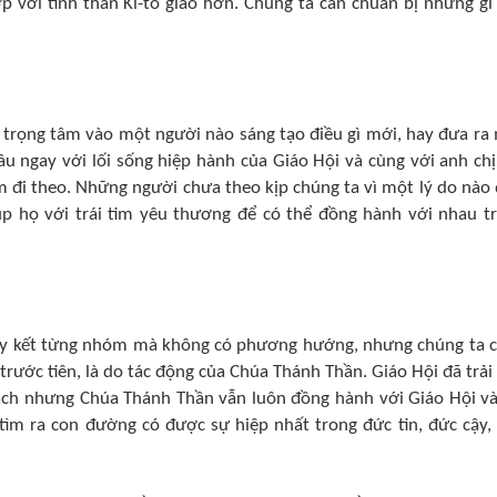
 với tinh thần Ki-tô giáo hơn. Chúng ta cần chuẩn bị những gì
?
 trọng tâm vào một người nào sáng tạo điều gì mới, hay đưa ra
đầu ngay với lối sống hiệp hành của Giáo Hội và cùng với anh ch
đi theo. Những người chưa theo kịp chúng ta vì một lý do nào 
p họ với trái tim yêu thương để có thể đồng hành với nhau t
hay kết từng nhóm mà không có phương hướng, nhưng chúng ta 
trước tiên, là do tác động của Chúa Thánh Thần. Giáo Hội đã trải
hách nhưng Chúa Thánh Thần vẫn luôn đồng hành với Giáo Hội và
tìm ra con đường có được sự hiệp nhất trong đức tin, đức cậy,