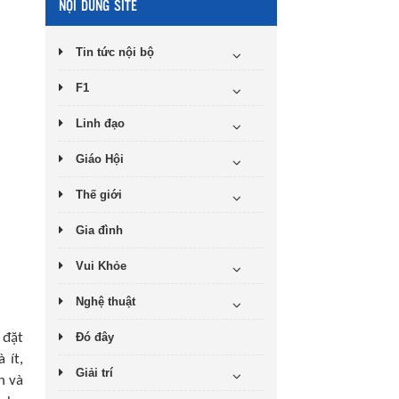
NỘI DUNG SITE
Tin tức nội bộ
F1
Linh đạo
Giáo Hội
Thế giới
Gia đình
Vui Khỏe
Nghệ thuật
Đó đây
 đặt
 ít,
Giải trí
n và