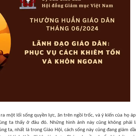
ra một lối sống quyền lực, ăn trên ngồi trốc, và ý kiến của họ áp
úng ta thấy ở đâu đó. Những hình ảnh này cũng không phải là
úng ta, nhất là trong Giáo Hội, cách sống này cũng đang giảm dầ