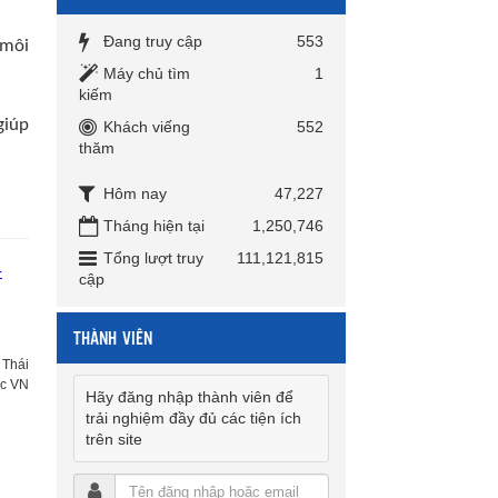
Đang truy cập
553
 môi
Máy chủ tìm
1
kiếm
giúp
Khách viếng
552
thăm
Hôm nay
47,227
Tháng hiện tại
1,250,746
Tổng lượt truy
111,121,815
-
cập
THÀNH VIÊN
 Thái
ục VN
Hãy đăng nhập thành viên để
trải nghiệm đầy đủ các tiện ích
trên site