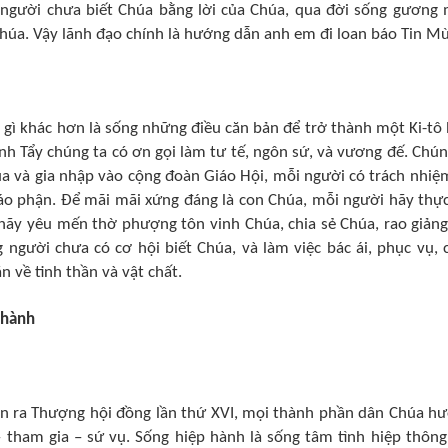
người chưa biết Chúa bằng lời của Chúa, qua đời sống gương
Chúa. Vậy lãnh đạo chính là hướng dẫn anh em đi loan báo Tin M
ó gì khác hơn là sống những điều căn bản để trở thành một Ki-tô
anh Tẩy chúng ta có ơn gọi làm tư tế, ngôn sứ, và vương đế. Chún
a và gia nhập vào cộng đoàn Giáo Hội, mỗi người có trách nhiệ
giáo phận. Để mãi mãi xứng đáng là con Chúa, mỗi người hãy thực
 hãy yêu mến thờ phượng tôn vinh Chúa, chia sẻ Chúa, rao giảng
gười chưa có cơ hội biết Chúa, và làm việc bác ái, phục vụ, 
 về tinh thần và vật chất.
 hành
iễn ra Thượng hội đồng lần thứ XVI, mọi thành phần dân Chúa h
 tham gia – sứ vụ. Sống hiệp hành là sống tâm tình hiệp thông