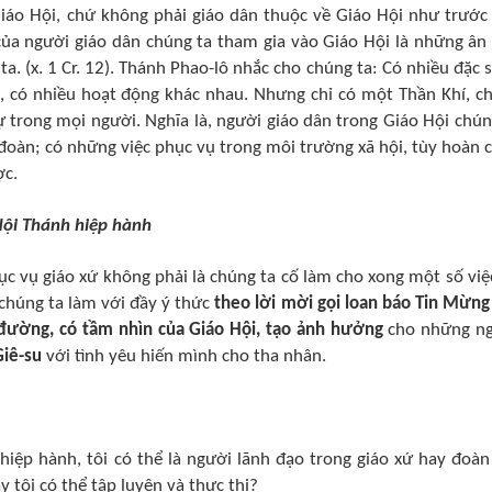
Giáo Hội, chứ không phải giáo dân thuộc về Giáo Hội như trước
 của người giáo dân chúng ta tham gia vào Giáo Hội là những ân
a. (x. 1 Cr. 12). Thánh Phao-lô nhắc cho chúng ta: Có nhiều đặc 
, có nhiều hoạt động khác nhau. Nhưng chỉ có một Thần Khí, ch
 trong mọi người. Nghĩa là, người giáo dân trong Giáo Hội chún
đoàn; có những việc phục vụ trong môi trường xã hội, tùy hoàn 
ợc.
 Hội Thánh hiệp hành
c vụ giáo xứ không phải là chúng ta cố làm cho xong một số việ
 chúng ta làm với đầy ý thức
theo lời mời gọi loan báo Tin Mừng
đường, có tầm nhìn của Giáo Hội, tạo ảnh hưởng
cho những n
iê-su
với tình yêu hiến mình cho tha nhân.
 hiệp hành, tôi có thể là người lãnh đạo trong giáo xứ hay đoàn
y tôi có thể tập luyện và thực thi?