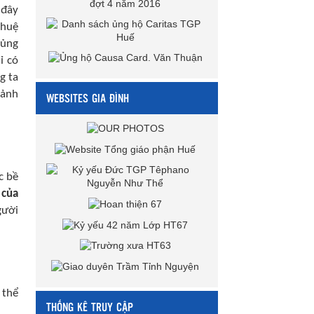
 đây
 huệ
sủng
ỉ có
g ta
cảnh
WEBSITES GIA ĐÌNH
c bề
 của
gười
 thể
THỐNG KÊ TRUY CẬP