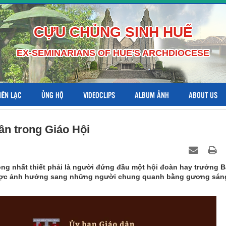
CỰU CHỦNG SINH HUẾ
EX-SEMINARIANS OF HUE'S ARCHDIOCESE
LIÊN LẠC
ỦNG HỘ
VIDEOCLIPS
ALBUM ẢNH
ABOUT US
dân trong Giáo Hội
hông nhất thiết phải là người đứng đầu một hội đoàn hay trưởng 
được ảnh hưởng sang những người chung quanh bằng gương sán