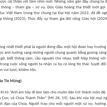
 được cải thiện với tầm nhìn mới. Những năm gần đây chúng ta 
thông – tham gia – sứ vụ. Đức Giáo hoàng tha thiết mời gọi
c Việt Nam trong thư chung tại Đại hội năm 2022, đã đề ngh
p thông (2023); Thúc đẩy sự tham gia đời sống Giáo hội (2024
hông nhất thiết phải là người đứng đầu một hội đoàn hay trưởng
được ảnh hưởng sang những người chung quanh bằng gương sáng
 gỡ, biết thông cảm, cầu nguyện cho nhau, biết hiệp thông với
 trong cuộc sống người ta nhận ra họ có lòng tín thác tuyệt đối
n vui tươi, khiêm tốn.
báo Tin Mừng)
c Ki-tô “Anh em hãy đi làm làm cho muôn dân trở thành môn đệ,
Con, và Chúa Thánh Thần” (Mt 28, 19). Sau khi rửa tội mọi n
nh đạo của Chúa. Người trao cho mỗi người một sứ vụ: hướng