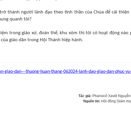
u trở thành người lãnh đạo theo tinh thần của Chúa để cải thiện
hung quanh tôi?
iệm trong giáo xứ, đoàn thể, khu xóm thì tôi có hoạt động nào 
o của giáo dân trong Hội Thánh hiệp hành.
an-giao-dan---thuong-huan-thang-062024-lanh-dao-giao-dan-phuc-vu
Tác giả:
Phanxicô Xaviê Nguyễn
Nguồn tin:
Hội đồng Giám m