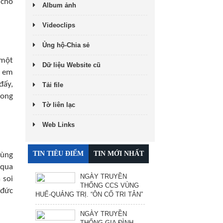
 cho
Album ảnh
Videoclips
Ủng hộ-Chia sẻ
 một
Dữ liệu Website cũ
ị em
đấy,
Tải file
rong
Tờ liên lạc
Web Links
TIN TIÊU ĐIỂM
TIN MỚI NHẤT
cùng
 qua
NGÀY TRUYỀN
 soi
THỐNG CCS VÙNG
 đức
HUẾ-QUẢNG TRỊ. “ÔN CỐ TRI TÂN”
NGÀY TRUYỀN
THỐNG GIA ĐÌNH