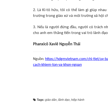
2. Là Ki-tô hữu, tôi có thể làm gì giúp nha
trường trong giáo xứ và môi trường xã hội c
3. Nếu là người đứng đầu, người có trách nh
cho anh em thăng tiến trong vai trò lãnh đạ
Phanxicô Xaviê Nguyễn Thái
Nguồn:
https://hdgmvietnam.com/chi-tiet/uy-b
cach-khiem-ton-va-khon-ngoan
Tags:
giáo dân
,
lãnh đạo
,
hiệp hành