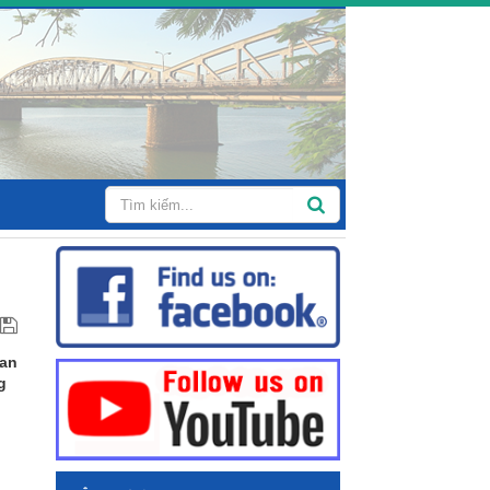
Ban
g