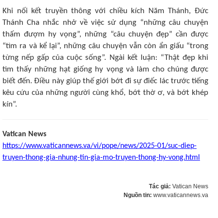
Khi nối kết truyền thông với chiều kích Năm Thánh, Đức
Thánh Cha nhắc nhở về việc sử dụng “những câu chuyện
thấm đượm hy vọng”, những “câu chuyện đẹp” cần được
“tìm ra và kể lại”, những câu chuyện vẫn còn ẩn giấu “trong
từng nếp gấp của cuộc sống”. Ngài kết luận: “Thật đẹp khi
tìm thấy những hạt giống hy vọng và làm cho chúng được
biết đến. Điều này giúp thế giới bớt đi sự điếc lác trước tiếng
kêu cứu của những người cùng khổ, bớt thờ ơ, và bớt khép
kín”.
Vatican News
https://www.vaticannews.va/vi/pope/news/2025-01/suc-diep-
truyen-thong-gia-nhung-tin-gia-mo-truyen-thong-hy-vong.html
Tác giả:
Vatican News
Nguồn tin:
www.vaticannews.va