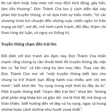
tin sai lệch hoặc bóp méo với mục đích kích động, gây hấn,
làm tổn thương”. Đức Thánh Cha lưu ý cách diễn đạt này
phản bội truyền thông, vì nó dựa trên sự hiếu chiến, “từ các
chương trình trò chuyện đến những cuộc chiến ngôn từ trên
mạng xã hội”, nơi đó, mô hình cạnh tranh, đối đầu, thậm chí
thao túng dư luận, có nguy cơ thống trị.
Truyền thông chạm đến trái tim
Đối diện với bức tranh ảm đạm này, Đức Thánh Cha nhấn
mạnh rằng chúng ta cần thoát khỏi lối truyền thông lấy việc
tìm ra “kẻ thù” và tấn công họ làm mục tiêu. Thay vào đó,
Đức Thánh Cha mơ về “một truyền thông biết làm cho
chúng ta trở thành bạn đồng hành của nhiều anh chị em
mình”, biết khơi lên “hy vọng trong một thời kỳ đầy âu lo”.
Một truyền thông biết “chạm đến trái tim”, khơi lên “không
phải phản ứng khép kín và giận dữ, mà là thái độ mở lòng và
thân thiện; biết hướng đến vẻ đẹp và hy vọng, ngay cả trong
những hoàn cảnh dường như tuyệt vọng nhất”.