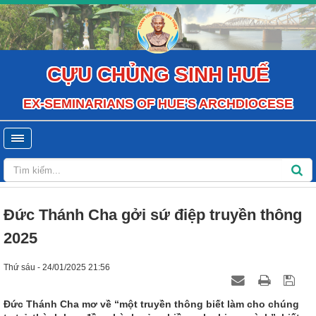
CỰU CHỦNG SINH HUẾ
EX-SEMINARIANS OF HUE'S ARCHDIOCESE
Đức Thánh Cha gởi sứ điệp truyền thông
2025
Thứ sáu - 24/01/2025 21:56
Đức Thánh Cha mơ về “một truyền thông biết làm cho chúng