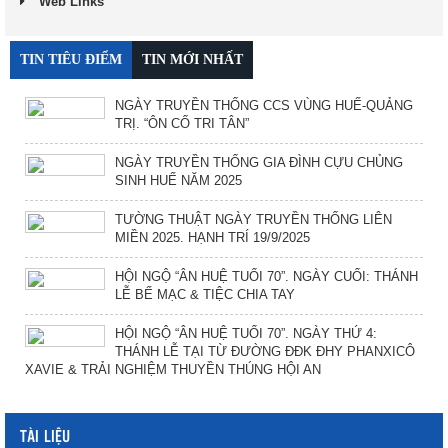
Web Links
TIN TIÊU ĐIỂM
TIN MỚI NHẤT
NGÀY TRUYỀN THỐNG CCS VÙNG HUẾ-QUẢNG
TRỊ. “ÔN CỐ TRI TÂN”
NGÀY TRUYỀN THỐNG GIA ĐÌNH CỰU CHỦNG
SINH HUẾ NĂM 2025
TƯỜNG THUẬT NGÀY TRUYỀN THỐNG LIÊN
MIỀN 2025. HẠNH TRÍ 19/9/2025
HỘI NGỘ “ÂN HUỆ TUỔI 70”. NGÀY CUỐI: THÁNH
LỄ BẾ MẠC & TIỆC CHIA TAY
HỘI NGỘ “ÂN HUỆ TUỔI 70”. NGÀY THỨ 4:
THÁNH LỄ TẠI TỪ ĐƯỜNG ĐĐK ĐHY PHANXICÔ
XAVIE & TRẢI NGHIỆM THUYỀN THÚNG HỘI AN
TÀI LIỆU