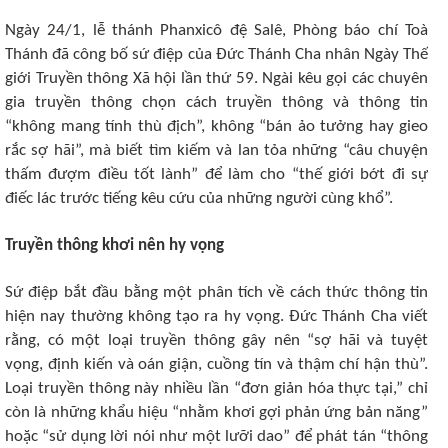
Ngày 24/1, lễ thánh Phanxicô đệ Salê, Phòng báo chí Toà
Thánh đã công bố sứ điệp của Đức Thánh Cha nhân Ngày Thế
giới Truyền thông Xã hội lần thứ 59. Ngài kêu gọi các chuyên
gia truyền thông chọn cách truyền thông và thông tin
“không mang tính thù địch”, không “bán ảo tưởng hay gieo
rắc sợ hãi”, mà biết tìm kiếm và lan tỏa những “câu chuyện
thấm đượm điều tốt lành” để làm cho “thế giới bớt đi sự
điếc lác trước tiếng kêu cứu của những người cùng khổ”.
Truyền thông khơi nên hy vọng
Sứ điệp bắt đầu bằng một phân tích về cách thức thông tin
hiện nay thường không tạo ra hy vọng. Đức Thánh Cha viết
rằng, có một loại truyền thông gây nên “sợ hãi và tuyệt
vọng, định kiến và oán giận, cuồng tín và thậm chí hận thù”.
Loại truyền thông này nhiều lần “đơn giản hóa thực tại,” chỉ
còn là những khẩu hiệu “nhằm khơi gợi phản ứng bản năng”
hoặc “sử dụng lời nói như một lưỡi dao” để phát tán “thông