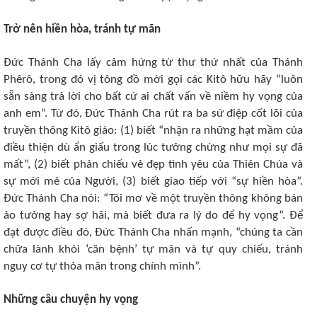
Trở nên hiền hòa, tránh tự mãn
Đức Thánh Cha lấy cảm hứng từ thư thứ nhất của Thánh
Phêrô, trong đó vị tông đồ mời gọi các Kitô hữu hãy “luôn
sẵn sàng trả lời cho bất cứ ai chất vấn về niềm hy vọng của
anh em”. Từ đó, Đức Thánh Cha rút ra ba sứ điệp cốt lõi của
truyền thông Kitô giáo: (1) biết “nhận ra những hạt mầm của
điều thiện dù ẩn giấu trong lúc tưởng chừng như mọi sự đã
mất”, (2) biết phản chiếu vẻ đẹp tình yêu của Thiên Chúa và
sự mới mẻ của Người, (3) biết giao tiếp với “sự hiền hòa”.
Đức Thánh Cha nói: “Tôi mơ về một truyền thông không bán
ảo tưởng hay sợ hãi, mà biết đưa ra lý do để hy vọng”. Để
đạt được điều đó, Đức Thánh Cha nhấn mạnh, “chúng ta cần
chữa lành khỏi ‘căn bệnh’ tự mãn và tự quy chiếu, tránh
nguy cơ tự thỏa mãn trong chính mình”.
Những câu chuyện hy vọng