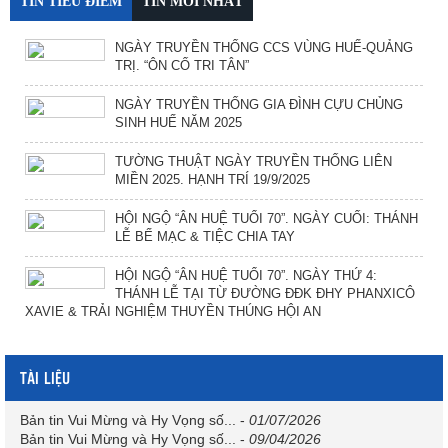
TIN TIÊU ĐIỂM
TIN MỚI NHẤT
NGÀY TRUYỀN THỐNG CCS VÙNG HUẾ-QUẢNG
TRỊ. “ÔN CỐ TRI TÂN”
NGÀY TRUYỀN THỐNG GIA ĐÌNH CỰU CHỦNG
SINH HUẾ NĂM 2025
TƯỜNG THUẬT NGÀY TRUYỀN THỐNG LIÊN
MIỀN 2025. HẠNH TRÍ 19/9/2025
HỘI NGỘ “ÂN HUỆ TUỔI 70”. NGÀY CUỐI: THÁNH
LỄ BẾ MẠC & TIỆC CHIA TAY
HỘI NGỘ “ÂN HUỆ TUỔI 70”. NGÀY THỨ 4:
THÁNH LỄ TẠI TỪ ĐƯỜNG ĐĐK ĐHY PHANXICÔ
XAVIE & TRẢI NGHIỆM THUYỀN THÚNG HỘI AN
TÀI LIỆU
Bản tin Vui Mừng và Hy Vọng số...
-
01/07/2026
Bản tin Vui Mừng và Hy Vọng số...
-
09/04/2026