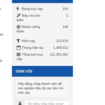
n
Đang truy cập
141
Máy chủ tìm
1
kiếm
Khách viếng
140
thăm
el
Hôm nay
113,510
Tháng hiện tại
1,490,012
Tổng lượt truy
111,361,081
cập
xứ
THÀNH VIÊN
Hãy đăng nhập thành viên để
trải nghiệm đầy đủ các tiện ích
trên site