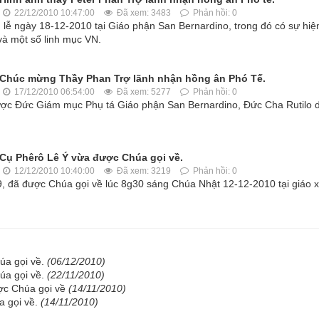
22/12/2010 10:47:00
Đã xem: 3483
Phản hồi: 0
 lễ ngày 18-12-2010 tại Giáo phận San Bernardino, trong đó có sự hiệ
à một số linh mục VN.
Chúc mừng Thầy Phan Trợ lãnh nhận hồng ân Phó Tế.
17/12/2010 06:54:00
Đã xem: 5277
Phản hồi: 0
ợc Đức Giám mục Phụ tá Giáo phận San Bernardino, Đức Cha Rutilo d
Cụ Phêrô Lê Ý vừa được Chúa gọi về.
12/12/2010 10:40:00
Đã xem: 3219
Phản hồi: 0
 đã được Chúa gọi về lúc 8g30 sáng Chúa Nhật 12-12-2010 tại giáo 
úa gọi về.
(06/12/2010)
úa gọi về.
(22/11/2010)
ợc Chúa gọi về
(14/11/2010)
a gọi về.
(14/11/2010)