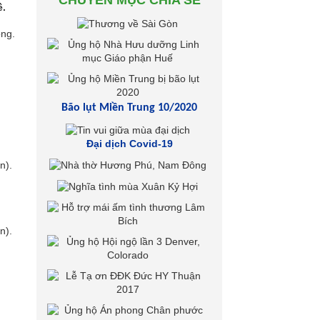
CHUYÊN MỤC CHIA SẺ
ề.
ông.
Bão lụt Miền Trung 10/2020
Đại dịch Covid-19
n).
n).