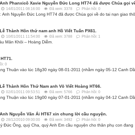
Anh Phanxicô Xavie Nguyễn Đức Long HT74 đã được Chúa gọi v
14/01/2011 08:16:00
Đã xem: 3378
Phản hồi: 0
c: Anh Nguyễn Đức Long HT74 đã được Chúa gọi về do tai nạn giao th
Lễ Thành Hôn thứ nam anh Hồ Viết Tuấn PX61.
10/01/2011 11:54:00
Đã xem: 3788
Phản hồi: 1
háu Mân Khôi – Hoàng Diễm.
 HT71.
i: 0
uảng Thuận vào lúc 18g30 ngày 08-01-2011 (nhằm ngày 05-12 Canh Dầ
Lễ Thành Hôn Thứ Nam anh Võ Viết Hoàng HT66.
02/01/2011 09:53:51
Đã xem: 5766
Phản hồi: 0
uảng Thuận vào lúc 19g00 ngày 07-01-2011 (nhằm ngày 04-12 Canh Dầ
Anh Nguyễn Văn Ái HT67 xin chung lời cầu nguyện.
28/12/2010 09:00:00
Đã xem: 3492
Phản hồi: 0
uý Đức Ông, quý Cha, quý Anh Em cầu nguyện cho thân phụ con đang