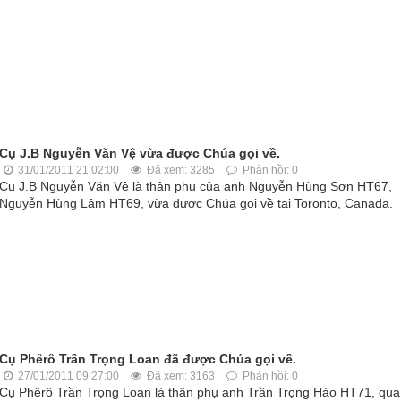
Cụ J.B Nguyễn Văn Vệ vừa được Chúa gọi về.
31/01/2011 21:02:00
Đã xem: 3285
Phản hồi: 0
Cụ J.B Nguyễn Văn Vệ là thân phụ của anh Nguyễn Hùng Sơn HT67,
Nguyễn Hùng Lâm HT69, vừa được Chúa gọi về tại Toronto, Canada.
Cụ Phêrô Trần Trọng Loan đã được Chúa gọi về.
27/01/2011 09:27:00
Đã xem: 3163
Phản hồi: 0
Cụ Phêrô Trần Trọng Loan là thân phụ anh Trần Trọng Hảo HT71, qua