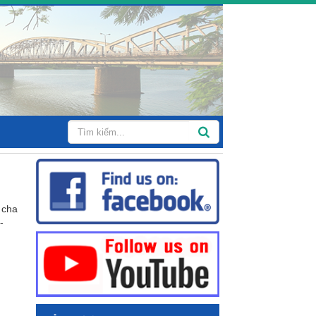
 cha
-