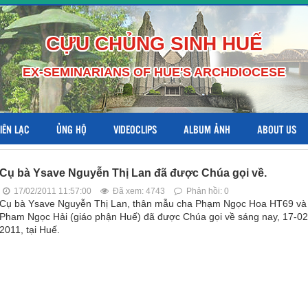
CỰU CHỦNG SINH HUẾ
EX-SEMINARIANS OF HUE'S ARCHDIOCESE
LIÊN LẠC
ỦNG HỘ
VIDEOCLIPS
ALBUM ẢNH
ABOUT US
Cụ bà Ysave Nguyễn Thị Lan đã được Chúa gọi về.
17/02/2011 11:57:00
Đã xem: 4743
Phản hồi: 0
Cụ bà Ysave Nguyễn Thị Lan, thân mẫu cha Phạm Ngọc Hoa HT69 và
Pham Ngọc Hải (giáo phận Huế) đã được Chúa gọi về sáng nay, 17-02
2011, tại Huế.