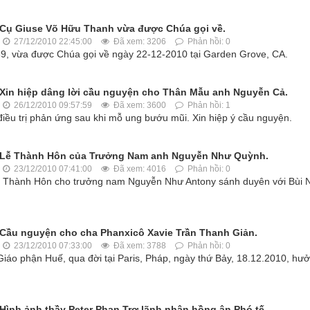
Cụ Giuse Võ Hữu Thanh vừa được Chúa gọi về.
27/12/2010 22:45:00
Đã xem: 3206
Phản hồi: 0
9, vừa được Chúa gọi về ngày 22-12-2010 tại Garden Grove, CA.
Xin hiệp dâng lời cầu nguyện cho Thân Mẫu anh Nguyễn Cả.
26/12/2010 09:57:59
Đã xem: 3600
Phản hồi: 1
ều trị phản ứng sau khi mỗ ung bướu mũi. Xin hiệp ý cầu nguyện.
Lễ Thành Hôn của Trưởng Nam anh Nguyễn Như Quỳnh.
23/12/2010 07:41:00
Đã xem: 4016
Phản hồi: 0
ễ Thành Hôn cho trưởng nam Nguyễn Như Antony sánh duyên với Bùi 
Cầu nguyện cho cha Phanxicô Xavie Trần Thanh Giản.
23/12/2010 07:33:00
Đã xem: 3788
Phản hồi: 0
iáo phận Huế, qua đời tại Paris, Pháp, ngày thứ Bảy, 18.12.2010, hư
Hình ảnh thầy Peter Phan Trợ lãnh nhận hồng ân Phó tế.