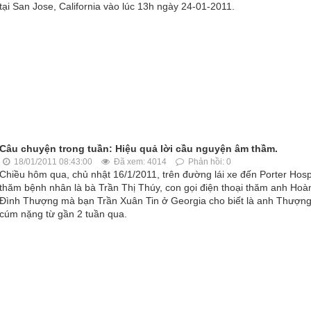
tại San Jose, California vào lúc 13h ngày 24-01-2011.
Câu chuyện trong tuần: Hiệu quả lời cầu nguyện âm thầm.
18/01/2011 08:43:00
Đã xem: 4014
Phản hồi: 0
Chiều hôm qua, chủ nhật 16/1/2011, trên đường lái xe đến Porter Hosp
thăm bệnh nhân là bà Trần Thị Thúy, con gọi điện thoại thăm anh Hoà
Đình Thượng mà bạn Trần Xuân Tin ở Georgia cho biết là anh Thượng
cúm nặng từ gần 2 tuần qua.