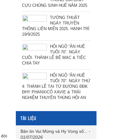
CỰU CHỦNG SINH HUẾ NĂM 2025
TƯỜNG THUẬT
NGÀY TRUYỀN
THỐNG LIÊN MIỀN 2025. HẠNH TRÍ
19/9/2025
HỘI NGỘ “ÂN HUỆ
TUỔI 70”. NGÀY
CUỐI: THÁNH LỄ BẾ MẠC & TIỆC
CHIA TAY
HỘI NGỘ “ÂN HUỆ
TUỔI 70”. NGÀY THỨ
4: THÁNH LỄ TẠI TỪ ĐƯỜNG ĐĐK
ĐHY PHANXICÔ XAVIE & TRẢI
NGHIỆM THUYỀN THÚNG HỘI AN
TÀI LIỆU
Bản tin Vui Mừng và Hy Vọng số...
-
 đời
01/07/2026