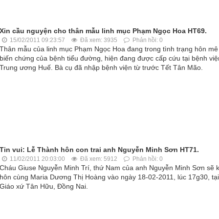
Xin cầu nguyện cho thân mẫu linh mục Phạm Ngọc Hoa HT69.
15/02/2011 09:23:57
Đã xem: 3935
Phản hồi: 0
Thân mẫu của linh mục Phạm Ngọc Hoa đang trong tình trạng hôn mê 
biến chứng của bệnh tiểu đường, hiện đang được cấp cứu tại bệnh việ
Trung ương Huế. Bà cụ đã nhập bệnh viện từ trước Tết Tân Mão.
Tin vui: Lễ Thành hôn con trai anh Nguyễn Minh Sơn HT71.
11/02/2011 20:03:00
Đã xem: 5912
Phản hồi: 0
Cháu Giuse Nguyễn Minh Trí, thứ Nam của anh Nguyễn Minh Sơn sẽ k
hôn cùng Maria Dương Thị Hoàng vào ngày 18-02-2011, lúc 17g30, tại
Giáo xứ Tân Hữu, Đồng Nai.