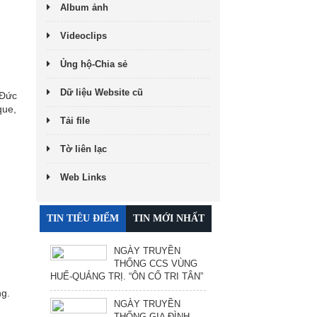
Album ảnh
Videoclips
Ủng hộ-Chia sẻ
Dữ liệu Website cũ
Đức
que,
Tải file
Tờ liên lạc
Web Links
TIN TIÊU ĐIỂM
TIN MỚI NHẤT
NGÀY TRUYỀN
THỐNG CCS VÙNG
HUẾ-QUẢNG TRỊ. “ÔN CỐ TRI TÂN”
ng.
NGÀY TRUYỀN
THỐNG GIA ĐÌNH