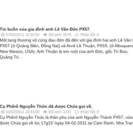
Tin buồn của gia đình anh Lê Văn Đức PX57.
07/02/2011 12:50:00
Đã xem: 3579
Phản hồi: 0
Một tang thương vô cùng đau đớn đã đến với gia đình hai anh Lê Văn 
PX57 (ở Quảng Biên, Đồng Nai) và Anrê Lê Thuận, PX59, (ở Albuquer
New Mexico, USA). Anh Thuận là em ruột của anh Đức, gốc Trí Bưu,
Quảng Trị.
Cụ Phêrô Nguyễn Thức đã được Chúa gọi về.
04/02/2011 22:33:00
Đã xem: 3131
Phản hồi: 0
Cụ Phêrô Nguyễn Thức là thân phụ của anh Nguyễn Thành PX57, vừa
được Chúa gọi về lúc 17g15’ ngày 04-02-2011 tại Cam Ranh, Nha Tra