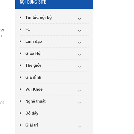
NỘI DUNG SITE
Tin tức nội bộ
F1
vì
n
Linh đạo
Giáo Hội
Thế giới
Gia đình
Vui Khỏe
Nghệ thuật
ết
Đó đây
Giải trí