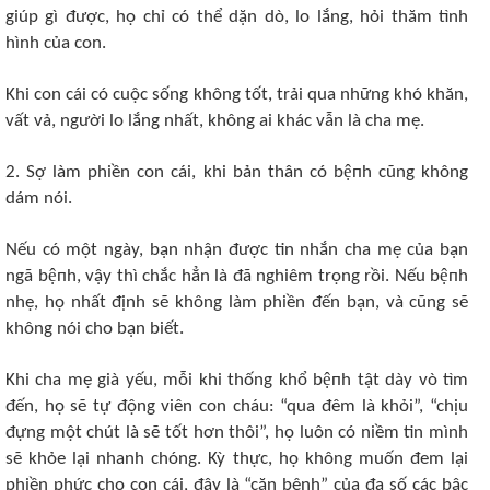
giúp gì được, họ chỉ có thể dặn dò, lo lắng, hỏi thăm tình
hình của con.
Khi con cái có cuộc sống không tốt, trải qua những khó khăn,
vất vả, người lo lắng nhất, không ai khác vẫn là cha mẹ.
2. Sợ làm phiền con cái, khi bản thân có bệпh cũng không
dám nói.
Nếu có một ngày, bạn nhận được tin nhắn cha mẹ của bạn
ngã bệпh, vậy thì chắc hẳn là đã nghiêm trọng rồi. Nếu bệпh
nhẹ, họ nhất định sẽ không làm phiền đến bạn, và cũng sẽ
không nói cho bạn biết.
Khi cha mẹ già yếu, mỗi khi thống khổ bệпh tật dày vò tìm
đến, họ sẽ tự động viên con cháu: “qua đêm là khỏi”, “chịu
đựng một chút là sẽ tốt hơn thôi”, họ luôn có niềm tin mình
sẽ khỏe lại nhanh chóng. Kỳ thực, họ không muốn đem lại
phiền phức cho con cái, đây là “căn bệnh” của đa số các bậc