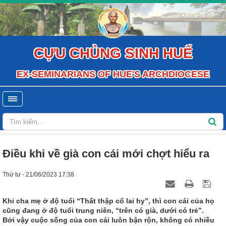
CỰU CHỦNG SINH HUẾ
EX-SEMINARIANS OF HUE'S ARCHDIOCESE
Điều khi về già con cái mới chợt hiểu ra
Thứ tư - 21/06/2023 17:38
Khi cha mẹ ở độ tuổi “Thất thập cổ lai hy”, thì con cái của họ
cũng đang ở độ tuổi trung niên, “trên có già, dưới có trẻ”.
Bởi vậy cuộc sống của con cái luôn bận rộn, không có nhiều