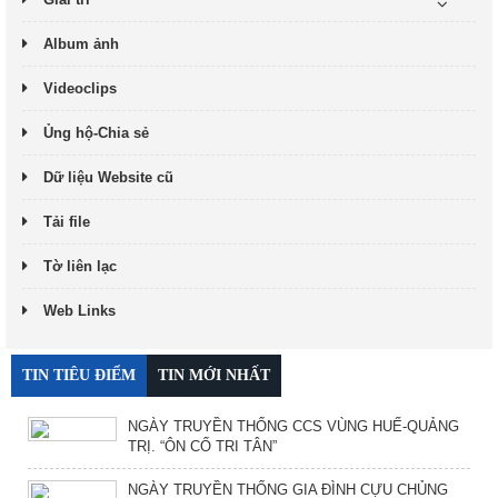
Album ảnh
Videoclips
Ủng hộ-Chia sẻ
Dữ liệu Website cũ
Tải file
Tờ liên lạc
Web Links
TIN TIÊU ĐIỂM
TIN MỚI NHẤT
NGÀY TRUYỀN THỐNG CCS VÙNG HUẾ-QUẢNG
TRỊ. “ÔN CỐ TRI TÂN”
NGÀY TRUYỀN THỐNG GIA ĐÌNH CỰU CHỦNG