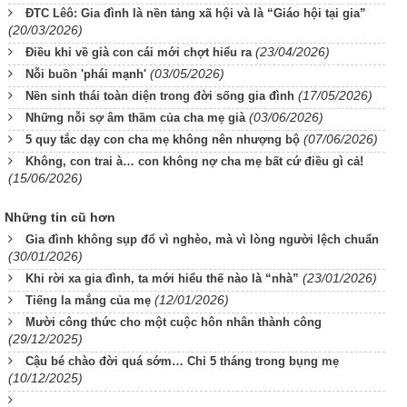
ĐTC Lêô: Gia đình là nền tảng xã hội và là “Giáo hội tại gia”
(20/03/2026)
(23/04/2026)
Điều khi về già con cái mới chợt hiểu ra
(03/05/2026)
Nỗi buồn 'phái mạnh'
(17/05/2026)
Nền sinh thái toàn diện trong đời sống gia đình
(03/06/2026)
Những nỗi sợ âm thầm của cha mẹ già
(07/06/2026)
5 quy tắc dạy con cha mẹ không nên nhượng bộ
Không, con trai à… con không nợ cha mẹ bất cứ điều gì cả!
(15/06/2026)
Những tin cũ hơn
Gia đình không sụp đổ vì nghèo, mà vì lòng người lệch chuẩn
(30/01/2026)
(23/01/2026)
Khi rời xa gia đình, ta mới hiểu thế nào là “nhà”
(12/01/2026)
Tiếng la mắng của mẹ
Mười công thức cho một cuộc hôn nhân thành công
(29/12/2025)
Cậu bé chào đời quá sớm… Chỉ 5 tháng trong bụng mẹ
(10/12/2025)