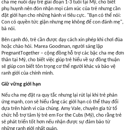
cha mẹ nuôi dạy trẻ giai đoạn 1-3 tuổi tại Mỹ, cho biết
phụ huynh nên đón nhận mọi cảm xúc của trẻ nhưng cần
đặt giới hạn cho những hành vi tiêu cực. "Bạn có thể nói:
Con có quyền tức giận nhưng mẹ không để con đánh mẹ",
bà nói.
Bên cạnh đó, trẻ cần được dạy cách xin phép khi chơi đùa
hoặc chào hỏi. Marea Goodman, người sáng lập
PregnantTogether – cộng đồng hỗ trợ các bậc cha mẹ đơn
thân tại Mỹ, cho biết việc giúp trẻ hiểu về sự đồng thuận
sẽ giúp con biết tôn trọng cơ thể người khác và bảo vệ
ranh giới của chính mình.
Giữ vững giới hạn
Nếu cha mẹ đặt ra quy tắc nhưng lại rút lại khi trẻ phản
ứng mạnh, con sẽ hiểu rằng các giới hạn có thể thay đổi
dựa trên hành vi của chúng. Amy Vale, chuyên gia từ tổ
chức hỗ trợ tâm lý trẻ em For the Cubs (Mỹ), cho rằng trẻ
sẽ phát triển tốt hơn nếu nhận được sự đảm bảo từ
những ranh giới nhất quán.