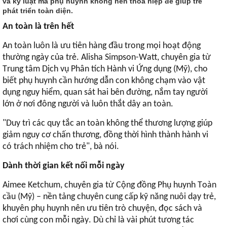
và kỷ luật mà phụ huynh không nên thỏa hiệp để giúp trẻ
phát triển toàn diện.
An toàn là trên hết
An toàn luôn là ưu tiên hàng đầu trong mọi hoạt động
thường ngày của trẻ. Alisha Simpson-Watt, chuyên gia từ
Trung tâm Dịch vụ Phân tích Hành vi Ứng dụng (Mỹ), cho
biết phụ huynh cần hướng dẫn con không chạm vào vật
dụng nguy hiểm, quan sát hai bên đường, nắm tay người
lớn ở nơi đông người và luôn thắt dây an toàn.
"Duy trì các quy tắc an toàn không thể thương lượng giúp
giảm nguy cơ chấn thương, đồng thời hình thành hành vi
có trách nhiệm cho trẻ", bà nói.
Dành thời gian kết nối mỗi ngày
Aimee Ketchum, chuyên gia từ Cộng đồng Phụ huynh Toàn
cầu (Mỹ) – nền tảng chuyên cung cấp kỹ năng nuôi dạy trẻ,
khuyên phụ huynh nên ưu tiên trò chuyện, đọc sách và
chơi cùng con mỗi ngày. Dù chỉ là vài phút tương tác