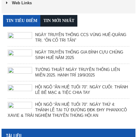
Web Links
TIN TIÊU ĐIỂM
TIN MỚI NHẤT
NGÀY TRUYỀN THỐNG CCS VÙNG HUẾ-QUẢNG
TRỊ. “ÔN CỐ TRI TÂN”
NGÀY TRUYỀN THỐNG GIA ĐÌNH CỰU CHỦNG
SINH HUẾ NĂM 2025
TƯỜNG THUẬT NGÀY TRUYỀN THỐNG LIÊN
MIỀN 2025. HẠNH TRÍ 19/9/2025
HỘI NGỘ “ÂN HUỆ TUỔI 70”. NGÀY CUỐI: THÁNH
LỄ BẾ MẠC & TIỆC CHIA TAY
HỘI NGỘ “ÂN HUỆ TUỔI 70”. NGÀY THỨ 4:
THÁNH LỄ TẠI TỪ ĐƯỜNG ĐĐK ĐHY PHANXICÔ
XAVIE & TRẢI NGHIỆM THUYỀN THÚNG HỘI AN
TÀI LIỆU