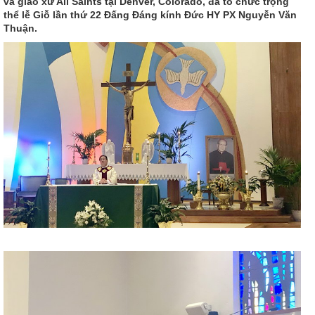
và giáo xứ All Saints tại Denver, Colorado, đã tổ chức trọng
thể lễ Giỗ lần thứ 22 Đấng Đáng kính Đức HY PX Nguyễn Văn
Thuận.