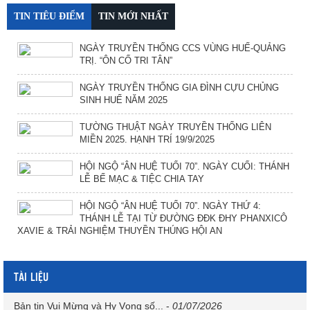
TIN TIÊU ĐIỂM
TIN MỚI NHẤT
NGÀY TRUYỀN THỐNG CCS VÙNG HUẾ-QUẢNG
TRỊ. “ÔN CỐ TRI TÂN”
NGÀY TRUYỀN THỐNG GIA ĐÌNH CỰU CHỦNG
SINH HUẾ NĂM 2025
TƯỜNG THUẬT NGÀY TRUYỀN THỐNG LIÊN
MIỀN 2025. HẠNH TRÍ 19/9/2025
HỘI NGỘ “ÂN HUỆ TUỔI 70”. NGÀY CUỐI: THÁNH
LỄ BẾ MẠC & TIỆC CHIA TAY
HỘI NGỘ “ÂN HUỆ TUỔI 70”. NGÀY THỨ 4:
THÁNH LỄ TẠI TỪ ĐƯỜNG ĐĐK ĐHY PHANXICÔ
XAVIE & TRẢI NGHIỆM THUYỀN THÚNG HỘI AN
TÀI LIỆU
Bản tin Vui Mừng và Hy Vọng số...
-
01/07/2026