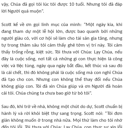
vậy, Chúa đã gọi tôi lúc tôi được 10 tuổi. Nhưng tôi đã đáp
lời Người quá muộn”.
Scott kể về ơn gọi linh mục của mình: “Một ngày kia, khi
đang tham dự một lễ hội lớn, được bao quanh bởi những
người giàu có, với cơ hội sẽ làm cho tài sản gia tăng, nhưng
tự trong thâm sâu tôi cảm thấy ghê tởm vị trí này. Tôi cảm
thấy trống rỗng, kiệt sức. Tôi thưa với Chúa: Lạy Chúa, nếu
đây là cuộc sống, nơi tất cả những gì con thực hiện là công
việc và tiệc tùng, ngày qua ngày bắt đầu, kết thúc và sau đó
là cái chết, thì đó không phải là cuộc sống mà con nghĩ Chúa
đã tạo cho con. Nhưng con không thể thay đổi nếu Chúa
không giúp con. Tôi đã xin Chúa giúp và ơn Người đã hoán
cải tôi. Chúa chúng ta chưa bao giờ từ bỏ tôi”.
Sau đó, khi trở về nhà, không một chút do dự, Scott chuẩn bị
hành lý và rời khỏi biệt thự sang trọng. Scott nói: “Tôi đơn
giản không muốn ở trong nhà nữa. Mọi thứ làm cho tôi nhớ
đến tội lỗi. Tôi thưa với Chúa: Lạy Chúa, con thực sự xin lỗi