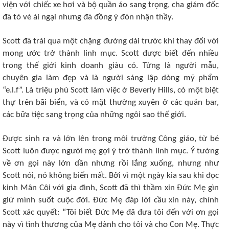
viện với chiếc xe hơi và bộ quần áo sang trọng, cha giám đốc
đã tỏ vẻ ái ngại nhưng đã đồng ý đón nhận thầy.
Scott đã trải qua một chặng đường dài trước khi thay đổi với
mong ước trở thành linh mục. Scott được biết đến nhiều
trong thế giới kinh doanh giàu có. Từng là người mẫu,
chuyên gia làm đẹp và là người sáng lập dòng mỹ phẩm
“e.l.f”. Là triệu phú Scott làm việc ở Beverly Hills, có một biệt
thự trên bãi biển, và có mặt thường xuyên ở các quán bar,
các bữa tiệc sang trọng của những ngôi sao thế giới.
Được sinh ra và lớn lên trong môi trường Công giáo, từ bé
Scott luôn được người mẹ gợi ý trở thành linh mục. Ý tưởng
về ơn gọi này lớn dần nhưng rồi lắng xuống, nhưng như
Scott nói, nó không biến mất. Bởi vì một ngày kia sau khi đọc
kinh Mân Côi với gia đình, Scott đã thì thầm xin Đức Mẹ gìn
giữ mình suốt cuộc đời. Đức Mẹ đáp lời cầu xin này, chính
Scott xác quyết: “Tôi biết Đức Mẹ đã đưa tôi đến với ơn gọi
này vì tình thương của Mẹ dành cho tôi và cho Con Mẹ. Thực