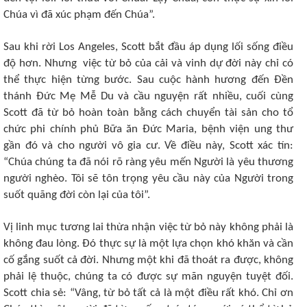
Chúa vì đã xúc phạm đến Chúa”.
Sau khi rời Los Angeles, Scott bắt đầu áp dụng lối sống điều
độ hơn. Nhưng việc từ bỏ của cải và vinh dự đời này chỉ có
thể thực hiện từng bước. Sau cuộc hành hương đến Đền
thánh Đức Mẹ Mễ Du và cầu nguyện rất nhiều, cuối cùng
Scott đã từ bỏ hoàn toàn bằng cách chuyển tài sản cho tổ
chức phi chính phủ Bữa ăn Đức Maria, bệnh viện ung thư
gần đó và cho người vô gia cư. Về điều này, Scott xác tín:
“Chúa chúng ta đã nói rõ ràng yêu mến Người là yêu thương
người nghèo. Tôi sẽ tôn trọng yêu cầu này của Người trong
suốt quãng đời còn lại của tôi”.
Vị linh mục tương lai thừa nhận việc từ bỏ này không phải là
không đau lòng. Đó thực sự là một lựa chọn khó khăn và cần
cố gắng suốt cả đời. Nhưng một khi đã thoát ra được, không
phải lệ thuộc, chúng ta có được sự mãn nguyện tuyệt đối.
Scott chia sẻ: “Vâng, từ bỏ tất cả là một điều rất khó. Chỉ ơn