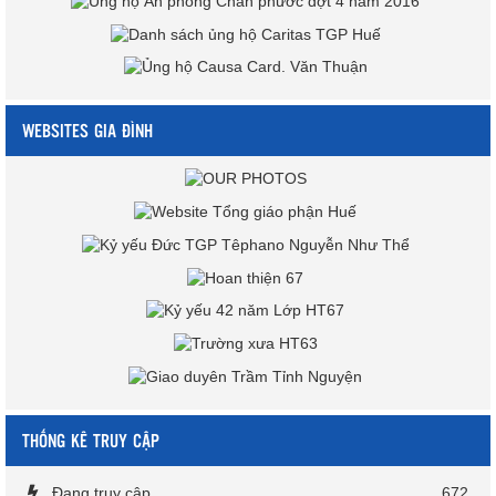
WEBSITES GIA ĐÌNH
THỐNG KÊ TRUY CẬP
Đang truy cập
672