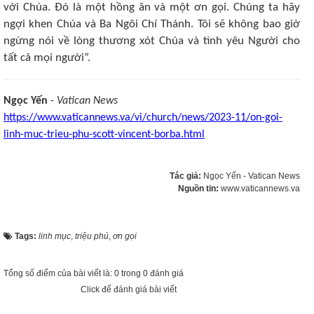
với Chúa. Đó là một hồng ân và một ơn gọi. Chúng ta hãy
ngợi khen Chúa và Ba Ngôi Chí Thánh. Tôi sẽ không bao giờ
ngừng nói về lòng thương xót Chúa và tình yêu Người cho
tất cả mọi người”.
Ngọc Yến
-
Vatican News
https://www.vaticannews.va/vi/church/news/2023-11/on-goi-
linh-muc-trieu-phu-scott-vincent-borba.html
Tác giả:
Ngọc Yến - Vatican News
Nguồn tin:
www.vaticannews.va
Tags:
linh mục
,
triệu phú
,
ơn gọi
Tổng số điểm của bài viết là: 0 trong 0 đánh giá
Click để đánh giá bài viết