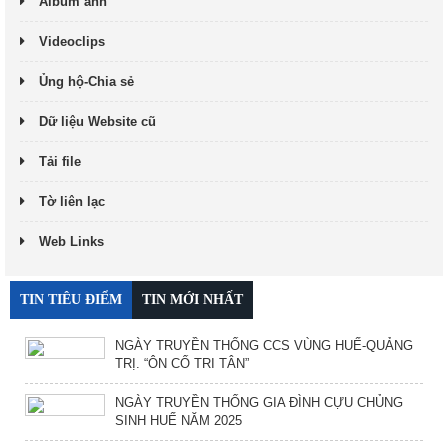
Album ảnh
Videoclips
Ủng hộ-Chia sẻ
Dữ liệu Website cũ
Tải file
Tờ liên lạc
Web Links
TIN TIÊU ĐIỂM
TIN MỚI NHẤT
NGÀY TRUYỀN THỐNG CCS VÙNG HUẾ-QUẢNG
TRỊ. “ÔN CỐ TRI TÂN”
NGÀY TRUYỀN THỐNG GIA ĐÌNH CỰU CHỦNG
SINH HUẾ NĂM 2025