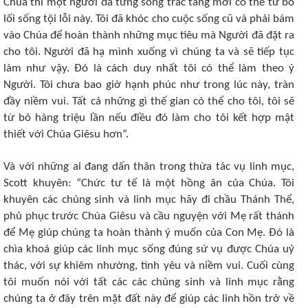
Chúa thì một người đã từng sống trác táng mới có thể từ bỏ
lối sống tội lỗi này. Tôi đã khóc cho cuộc sống cũ và phải bám
vào Chúa để hoàn thành những mục tiêu mà Người đã đặt ra
cho tôi. Người đã hạ mình xuống vì chúng ta và sẽ tiếp tục
làm như vậy. Đó là cách duy nhất tôi có thể làm theo ý
Người. Tôi chưa bao giờ hạnh phúc như trong lúc này, tràn
đầy niềm vui. Tất cả những gì thế gian có thể cho tôi, tôi sẽ
từ bỏ hàng triệu lần nếu điều đó làm cho tôi kết hợp mật
thiết với Chúa Giêsu hơn”.
Và với những ai đang dấn thân trong thừa tác vụ linh mục,
Scott khuyên: “Chức tư tế là một hồng ân của Chúa. Tôi
khuyên các chủng sinh và linh mục hãy đi chầu Thánh Thể,
phủ phục trước Chúa Giêsu và cầu nguyện với Mẹ rất thánh
để Mẹ giúp chúng ta hoàn thành ý muốn của Con Mẹ. Đó là
chìa khoá giúp các linh mục sống đúng sứ vụ được Chúa uỷ
thác, với sự khiêm nhường, tình yêu và niềm vui. Cuối cùng
tôi muốn nói với tất các các chủng sinh và linh mục rằng
chúng ta ở đây trên mặt đất này để giúp các linh hồn trở về