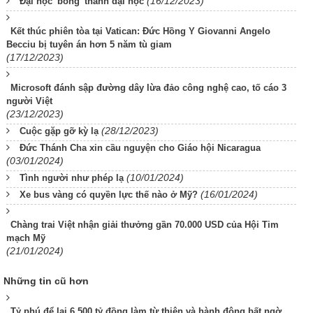
(16/12/2023)
Đại học 'bỗng' thành đại học
Kết thúc phiên tòa tại Vatican: Đức Hồng Y Giovanni Angelo
Becciu bị tuyên án hơn 5 năm tù giam
(17/12/2023)
Microsoft đánh sập đường dây lừa đảo công nghệ cao, tố cáo 3
người Việt
(23/12/2023)
(28/12/2023)
Cuộc gặp gỡ kỳ lạ
Đức Thánh Cha xin cầu nguyện cho Giáo hội Nicaragua
(03/01/2024)
(10/01/2024)
Tình người như phéρ lạ
(16/01/2024)
Xe bus vàng có quyền lực thế nào ở Mỹ?
Chàng trai Việt nhận giải thưởng gần 70.000 USD của Hội Tim
mạch Mỹ
(21/01/2024)
Những tin cũ hơn
Tỷ phú để lại 6.500 tỷ đồng làm từ thiện và hành động bất ngờ