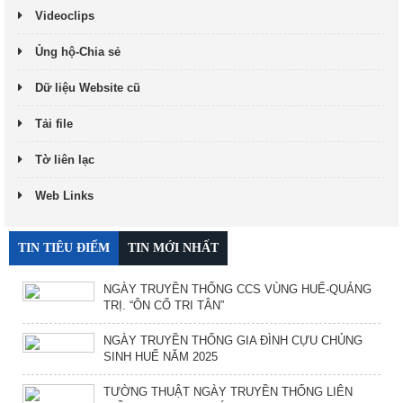
Videoclips
Ủng hộ-Chia sẻ
Dữ liệu Website cũ
Tải file
Tờ liên lạc
Web Links
TIN TIÊU ĐIỂM
TIN MỚI NHẤT
NGÀY TRUYỀN THỐNG CCS VÙNG HUẾ-QUẢNG
TRỊ. “ÔN CỐ TRI TÂN”
NGÀY TRUYỀN THỐNG GIA ĐÌNH CỰU CHỦNG
SINH HUẾ NĂM 2025
TƯỜNG THUẬT NGÀY TRUYỀN THỐNG LIÊN