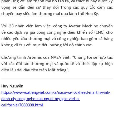
phản ứng với âm thanh mà nó tạo ra, và thiết bị này được kỳ
vọng sẽ dẫn đến sự thay đổi trong các quy tắc cấm các
chuyến bay siêu âm thương mại qua lãnh thổ Hoa Kỳ.
Với 23 nhân viên làm việc, công ty Avatar Machine chuyên
về các dịch vụ gia công công nghệ điều khiển số (CNC) cho
nhiều yêu cầu thương mại và công nghiệp bao gồm cả hàng
không vũ trụ với mục tiêu hướng tới độ chính xác.
Chương trình Artemis của NASA viết: “Chúng tôi sẽ hợp tác
với các đối tác thương mại và quốc tế và thiết lập sự hiện
diện lâu dài đầu tiên trên Mặt trăng”.
Huy Nguyễn
https://www.voatiengviet.com/a/nasa-va-lockheed-martin-vinh-
danh-cty-cong-nghe-cua-nguoi-my-goc-viet-o-
california/7080308.html