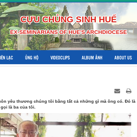
CỰU CHỦNG SINH HUẾ
EX-SEMINARIANS OF HUE'S ARCHDIOCESE
LIÊN LẠC
ỦNG HỘ
VIDEOCLIPS
ALBUM ẢNH
ABOUT US
luôn yêu thương chúng tôi bằng tất cả những gì mà ông có. Đó là
gọi là ba của tôi.