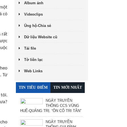
Album ảnh
 một
à có
Videoclips
Ủng hộ-Chia sẻ
 rất
Dữ liệu Website cũ
được
cuộc
Tải file
Tờ liên lạc
theo
Web Links
. Từ
TIN TIÊU ĐIỂM
TIN MỚI NHẤT
tôi.
NGÀY TRUYỀN
hưa?
THỐNG CCS VÙNG
HUẾ-QUẢNG TRỊ. “ÔN CỐ TRI TÂN”
NGÀY TRUYỀN
 cho
THỐNG GIA ĐÌNH