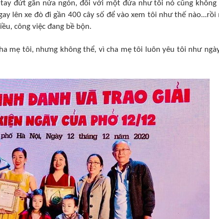
ón tay đứt gần nửa ngón, đối với một đứa như tôi nó cũng không
y lên xe đò đi gần 400 cây số để vào xem tôi như thế nào...rồi
ều, công việc đang bề bộn.
cha mẹ tôi, nhưng không thể, vì cha mẹ tôi luôn yêu tôi như ngày