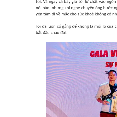
tôi. Và ngay cả bây giờ tôi lỡ chặt vào ng
nỗi nào, nhưng khi nghe chuyện ông bước nga
yên tâm đi về mặc cho sức khoẻ không có nhi
Tôi đã luôn cố gắng để không là mối lo của 
bắt đầu chào đời.