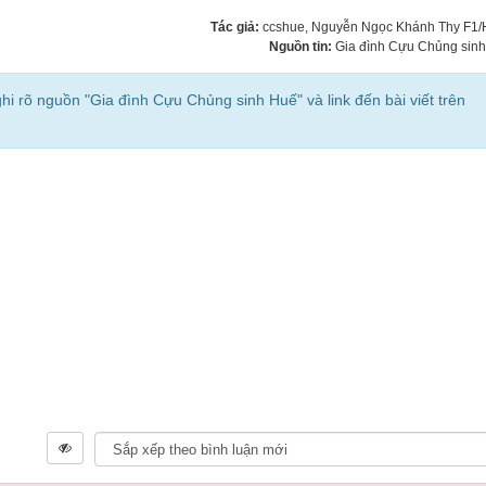
Tác giả:
ccshue
, Nguyễn Ngọc Khánh Thy F1
Nguồn tin:
Gia đình Cựu Chủng sin
ghi rõ nguồn "Gia đình Cựu Chủng sinh Huế" và link đến bài viết trên