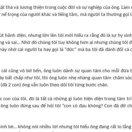
 thật thà và lương thiện trong cuộc đời và sự nghiệp của ông. Làm
 nể trọng của người khác và tiếng tăm, mà người ta thường gọi l
hút hãnh diện, nhưng lớn lên tôi mới hiểu ra rằng đó là sự hy sinh
úng và sai... Nhờ đó chúng tôi tuy không hơn ai nhưng chúng tôi 
này nhờ cái người ta hay gọi là “đức” mà ba tôi đã đánh đổi cả 
n cái cũng vô bờ bến, ông luôn dành sự quan tâm cho mỗi đứa 
ảy bất chấp như tôi, thì ông luôn nhẹ nhàng quan tâm chăm sóc
 (đã 2 con) ông vẫn luôn theo dõi tôi từng bước chân.
con của tôi, đó là tất cả những gì luôn hiện diện trong tâm trí 
ông luôn đứng sau để hỏi tôi “con có đau không? Con đã đỡ c
sinh bé... không nói nhiều lời nhưng tôi hiểu ông đang rất lo lắng