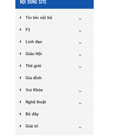
NỘI DUNG SITE
Tin tức nội bộ
F1
Linh đạo
Giáo Hội
Thế giới
Gia đình
Vui Khỏe
Nghệ thuật
Đó đây
Giải trí