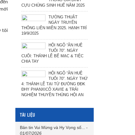
 đến
CỰU CHỦNG SINH HUẾ NĂM 2025
 mới
TƯỜNG THUẬT
NGÀY TRUYỀN
THỐNG LIÊN MIỀN 2025. HẠNH TRÍ
 tôi
19/9/2025
HỘI NGỘ “ÂN HUỆ
TUỔI 70”. NGÀY
CUỐI: THÁNH LỄ BẾ MẠC & TIỆC
CHIA TAY
HỘI NGỘ “ÂN HUỆ
TUỔI 70”. NGÀY THỨ
4: THÁNH LỄ TẠI TỪ ĐƯỜNG ĐĐK
ĐHY PHANXICÔ XAVIE & TRẢI
NGHIỆM THUYỀN THÚNG HỘI AN
TÀI LIỆU
Bản tin Vui Mừng và Hy Vọng số...
-
01/07/2026