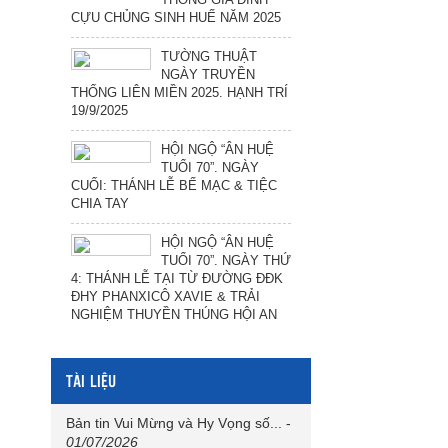
CỰU CHỦNG SINH HUẾ NĂM 2025
TƯỜNG THUẬT
NGÀY TRUYỀN
THỐNG LIÊN MIỀN 2025. HẠNH TRÍ
19/9/2025
HỘI NGỘ “ÂN HUỆ
TUỔI 70”. NGÀY
CUỐI: THÁNH LỄ BẾ MẠC & TIỆC
CHIA TAY
HỘI NGỘ “ÂN HUỆ
TUỔI 70”. NGÀY THỨ
4: THÁNH LỄ TẠI TỪ ĐƯỜNG ĐĐK
ĐHY PHANXICÔ XAVIE & TRẢI
NGHIỆM THUYỀN THÚNG HỘI AN
TÀI LIỆU
Bản tin Vui Mừng và Hy Vọng số...
-
01/07/2026