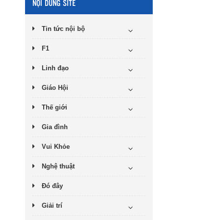
NỘI DUNG SITE
Tin tức nội bộ
F1
Linh đạo
Giáo Hội
Thế giới
Gia đình
Vui Khỏe
Nghệ thuật
Đó đây
Giải trí