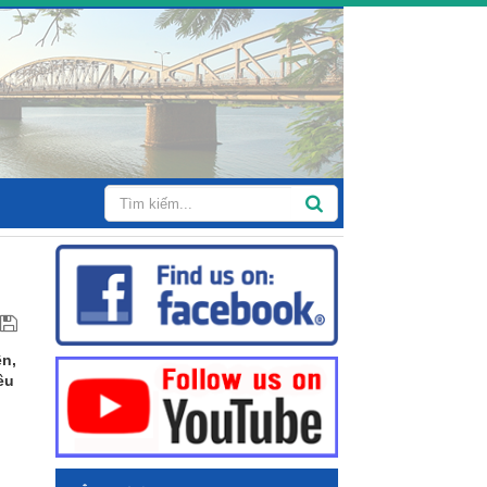
ên,
êu