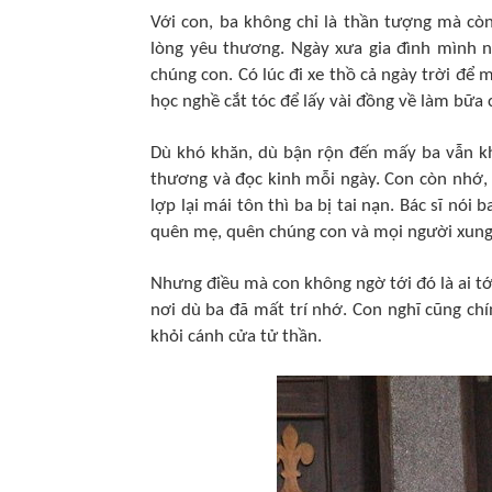
Với con, ba không chỉ là thần tượng mà cò
lòng yêu thương. Ngày xưa gia đình mình n
chúng con. Có lúc đi xe thồ cả ngày trời để
học nghề cắt tóc để lấy vài đồng về làm bữa 
Dù khó khăn, dù bận rộn đến mấy ba vẫn kh
thương và đọc kinh mỗi ngày. Con còn nhớ, l
lợp lại mái tôn thì ba bị tai nạn. Bác sĩ nói
quên mẹ, quên chúng con và mọi người xung
Nhưng điều mà con không ngờ tới đó là ai tớ
nơi dù ba đã mất trí nhớ. Con nghĩ cũng c
khỏi cánh cửa tử thần.