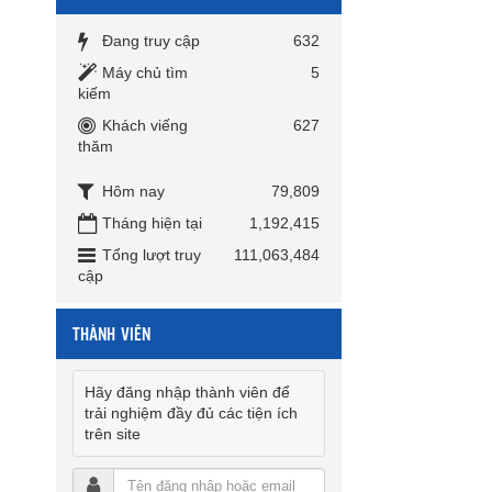
Đang truy cập
632
Máy chủ tìm
5
kiếm
Khách viếng
627
thăm
Hôm nay
79,809
Tháng hiện tại
1,192,415
Tổng lượt truy
111,063,484
cập
THÀNH VIÊN
Hãy đăng nhập thành viên để
trải nghiệm đầy đủ các tiện ích
trên site