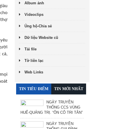
Album ảnh
giàu
 cho
Videoclips
 thợ
Ủng hộ-Chia sẻ
Dữ liệu Website cũ
 yêu
gười
Tải file
 cả,
Tờ liên lạc
Web Links
 mọi
hoát
TIN TIÊU ĐIỂM
TIN MỚI NHẤT
NGÀY TRUYỀN
THỐNG CCS VÙNG
HUẾ-QUẢNG TRỊ. “ÔN CỐ TRI TÂN”
NGÀY TRUYỀN
THỐNG GIA ĐÌNH