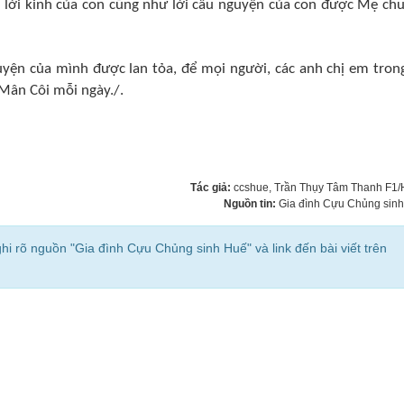
 lời kinh của con cũng như lời cầu nguyện của con được Mẹ ch
yện của mình được lan tỏa, để mọi người, các anh chị em tron
 Mân Côi mỗi ngày./.
Tác giả:
ccshue
, Trần Thụy Tâm Thanh F1
Nguồn tin:
Gia đình Cựu Chủng sin
ghi rõ nguồn "Gia đình Cựu Chủng sinh Huế" và link đến bài viết trên