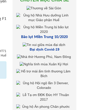
CHUYÊN MỤC CHIA SẺ
uyển
g F1
Bão lụt Miền Trung 10/2020
Đại dịch Covid-19
/HT71
h Huế