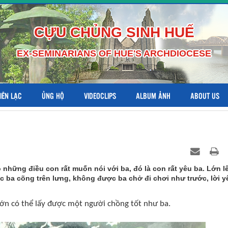
CỰU CHỦNG SINH HUẾ
EX-SEMINARIANS OF HUE'S ARCHDIOCESE
LIÊN LẠC
ỦNG HỘ
VIDEOCLIPS
ALBUM ẢNH
ABOUT US
 những điều con rất muốn nói với ba, đó là con rất yêu ba. Lớn l
 ba cõng trên lưng, không được ba chở đi chơi như trước, lời y
lớn có thể lấy được một người chồng tốt như ba.