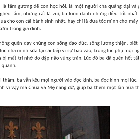
n là tấm gương để con học hỏi, là một người cha quảng đại và 
ghèo lắm, nhưng rất là vui, ba luôn dành những điều tốt nhất
 mua cho con cái bánh sinh nhật, hay chỉ là đưa tóc mình cho mấy
cơm trong gia đình.
ông quên dạy chúng con sống đạo đức, sống lương thiện, biết
úc nhà mình sửa lại cái bếp vì sợ bão vào, trong lúc phụ mọi n
 ba bị mất trí nhớ do dập não vùng trán. Lúc đó ba đã quên hết tất
 quanh.
i thăm, ba vẫn kêu mọi người vào đọc kinh, ba đọc kinh mọi lúc,
hính vì vậy mà Chúa và Mẹ nâng đỡ, giúp ba thêm một lần nữa t