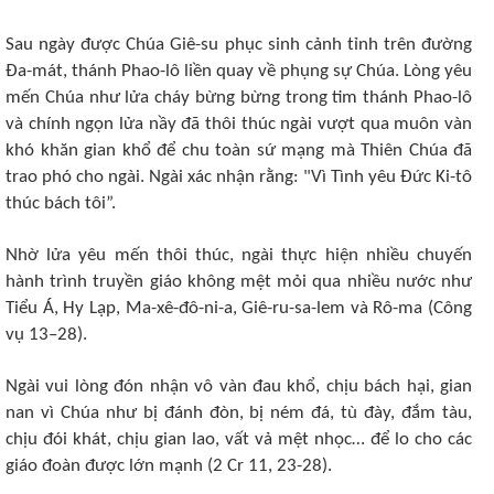
Sau ngày được Chúa Giê-su phục sinh cảnh tỉnh trên đường
Đa-mát, thánh Phao-lô liền quay về phụng sự Chúa. Lòng yêu
mến Chúa như lửa cháy bừng bừng trong tim thánh Phao-lô
và chính ngọn lửa nầy đã thôi thúc ngài vượt qua muôn vàn
khó khăn gian khổ để chu toàn sứ mạng mà Thiên Chúa đã
trao phó cho ngài. Ngài xác nhận rằng: "Vì Tình yêu Đức Ki-tô
thúc bách tôi”.
Nhờ lửa yêu mến thôi thúc, ngài thực hiện nhiều chuyến
hành trình truyền giáo không mệt mỏi qua nhiều nước như
Tiểu Á, Hy Lạp, Ma-xê-đô-ni-a, Giê-ru-sa-lem và Rô-ma (Công
vụ 13–28).
Ngài vui lòng đón nhận vô vàn đau khổ, chịu bách hại, gian
nan vì Chúa như bị đánh đòn, bị ném đá, tù đày, đắm tàu,
chịu đói khát, chịu gian lao, vất vả mệt nhọc… để lo cho các
giáo đoàn được lớn mạnh (2 Cr 11, 23-28).