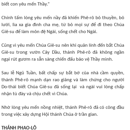
biết con yêu mến Thầy.”
Chính tấm lòng yêu mến nầy đã khiến Phê-rô bỏ thuyền, bỏ
lưới, lìa xa gia đình cha mẹ, từ bỏ mọi sự để đi theo Chúa
Giê-su để làm môn đệ Ngài, sống chết cho Ngài.
Cũng vì yêu mến Chúa Giê-su nên khi quân lính đến bắt Chúa
Giê-su trong vườn Cây Dầu, thánh Phê-rô đã không ngần
ngại rút gươm ra sẵn sàng chiến đấu bảo vệ Thầy mình.
Sau lễ Ngũ Tuần, bất chấp sự bắt bớ của nhà cầm quyền,
thánh Phê-rô mạnh dạn rao giảng và làm chứng cho người
Do-thái biết Chúa Giê-su đã sống lại và ngài vui lòng chấp
nhận tù đày và chịu chết vì Chúa.
Nhờ lòng yêu mến nồng nhiệt, thánh Phê-rô đã có công đầu
trong việc xây dựng Hội thánh Chúa ở trần gian.
THÁNH PHAO-LÔ