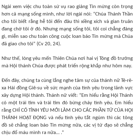
Ngài xem việc chu toàn sứ vụ rao giảng Tin mừng còn trọng
hơn cả mạng sống mình, như lời ngài nói: “Chúa Thánh Thần
cho tôi biết rằng hễ tôi đến đâu thì xiềng xích và gian truân
đang chờ tôi ở đó. Nhưng mạng sống tôi, tôi coi chẳng đáng
gì, miễn sao chu toàn công cuộc loan báo Tin mừng mà Chúa
đã giao cho tôi” (Cv 20, 24).
Như thế, lòng yêu mến Thiên Chúa nơi hai vị Tông đồ trưởng
mà Hội thánh Chúa được phát triển rộng khắp như hôm nay.
Đến đây, chúng ta cùng lắng nghe tâm sự của thánh nữ Tê-rê-
xa Hài đồng Giê-su về sức mạnh của tình yêu trong lãnh vực
xây dựng Hội thánh. Thánh nữ viết: “Em hiểu rằng Hội Thánh
có một trái tim và trái tim đó bừng cháy tình yêu. Em hiểu
rằng CHỈ CÓ TÌNH YÊU MỚI LÀM CHO CÁC PHẦN TỬ CỦA HỘI
THÁNH HOẠT ĐỘNG và nếu tình yêu tắt ngúm thì các tông
đồ sẽ chẳng loan báo Tin mừng nữa, các vị tử đạo sẽ chẳng
chịu đổ máu mình ra nữa... .”