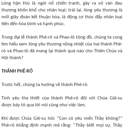
Lòng hận thù là ngòi nổ chiến tranh, gây ra vô vàn đau
thương khốn khổ cho nhân loại; trái lại, lòng yêu thương là
mối giây đoàn kết thuận hòa, là động cơ thúc đẩy nhân loại
tiến đến hòa bình và hạnh phúc.
Trong đại lễ thánh Phê-rô và Phao-lô tông đồ, chúng ta cùng
tìm hiểu xem lòng yêu thương nồng nhiệt của hai thánh Phê-
rô và Phao-lô đã mang lại thành quả nào cho Thiên Chúa và
Hội thánh?
THÁNH PHÊ-RÔ
Trước hết, chúng ta hướng về thánh Phê-rô.
Tình yêu tha thiết của thánh Phê-rô đối với Chúa Giê-su
được bày tỏ qua lời nói cũng như việc làm.
Khi được Chúa Giê-su hỏi: “Con có yêu mến Thầy không?”
Phê-rô khẳng định mạnh mẽ rằng: “Thầy biết mọi sự, Thầy