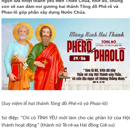
ngọn lửa nhiệt thành yêu mến Thiên Chúa, nhờ đó, chúng
con sẽ can đảm noi gương hai thánh Tông đồ Phê-rô và
Phao-lô góp phần xây dựng Nước Chúa.
(
Suy niệm lễ hai thánh Tông đồ Phê-rô và Phao-lô
)
Sứ điệp: “Chỉ có TÌNH YÊU mới làm cho các phần tử của Hội
thánh hoạt động” (thánh nữ Tê-rê-xa Hài đồng Giê-su)