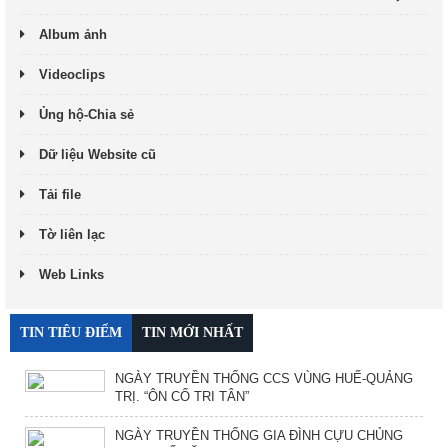
Album ảnh
Videoclips
Ủng hộ-Chia sẻ
Dữ liệu Website cũ
Tải file
Tờ liên lạc
Web Links
TIN TIÊU ĐIỂM
TIN MỚI NHẤT
NGÀY TRUYỀN THỐNG CCS VÙNG HUẾ-QUẢNG
TRỊ. “ÔN CỐ TRI TÂN”
NGÀY TRUYỀN THỐNG GIA ĐÌNH CỰU CHỦNG