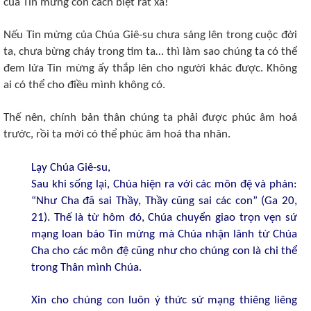
của Tin mừng còn cách biệt rất xa!
Nếu Tin mừng của Chúa Giê-su chưa sáng lên trong cuộc đời
ta, chưa bừng cháy trong tim ta… thì làm sao chúng ta có thể
đem lửa Tin mừng ấy thắp lên cho người khác được. Không
ai có thể cho điều mình không có.
Thế nên, chính bản thân chúng ta phải được phúc âm hoá
trước, rồi ta mới có thể phúc âm hoá tha nhân.
Lạy Chúa Giê-su,
Sau khi sống lại, Chúa hiện ra với các môn đệ và phán:
“Như Cha đã sai Thầy, Thầy cũng sai các con” (Ga 20,
21). Thế là từ hôm đó, Chúa chuyển giao trọn vẹn sứ
mạng loan báo Tin mừng mà Chúa nhận lãnh từ Chúa
Cha cho các môn đệ cũng như cho chúng con là chi thể
trong Thân mình Chúa.
Xin cho chúng con luôn ý thức sứ mạng thiêng liêng