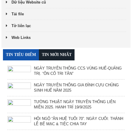
Dữ liệu Website cũ
Tải file
Tờ liên lạc
Web Links
TIN TIÊU ĐIỂM
TIN MỚI NHẤT
NGÀY TRUYỀN THỐNG CCS VÙNG HUẾ-QUẢNG
TRỊ. “ÔN CỐ TRI TÂN”
NGÀY TRUYỀN THỐNG GIA ĐÌNH CỰU CHỦNG
SINH HUẾ NĂM 2025
TƯỜNG THUẬT NGÀY TRUYỀN THỐNG LIÊN
MIỀN 2025. HẠNH TRÍ 19/9/2025
HỘI NGỘ “ÂN HUỆ TUỔI 70”. NGÀY CUỐI: THÁNH
LỄ BẾ MẠC & TIỆC CHIA TAY