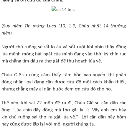
(
Suy niệm Tin mừng Luca (10, 1-9) Chúa nhật 14 thường
niên
)
Người chủ ruộng sẽ rất lo âu và sốt ruột khi nhìn thấy đồng
lúa mênh mông bát ngát của mình đang vào thời kỳ chín rục
mà chẳng tìm đâu ra thợ gặt để thu hoạch lúa về.
Chúa Giê-su cũng cảm thấy tâm hồn xao xuyến khi phần
đông nhân loại đang cần được cứu độ một cách khẩn thiết,
nhưng chẳng mấy ai dấn bước đem ơn cứu độ cho họ.
Thế nên, khi sai 72 môn đệ ra đi, Chúa Giê-su căn dặn các
ông: "Lúa chín đầy đồng mà thợ gặt lại ít. Vậy anh em hãy
xin chủ ruộng sai thợ ra gặt lúa về." Lời căn dặn nầy hôm
nay cũng được lặp lại với mỗi người chúng ta.