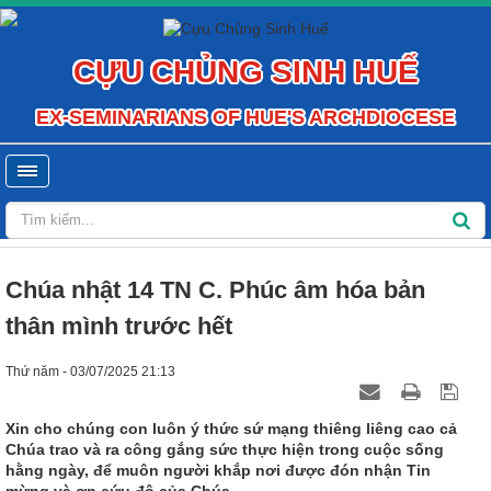
CỰU CHỦNG SINH HUẾ
EX-SEMINARIANS OF HUE'S ARCHDIOCESE
Chúa nhật 14 TN C. Phúc âm hóa bản
thân mình trước hết
Thứ năm - 03/07/2025 21:13
Xin cho chúng con luôn ý thức sứ mạng thiêng liêng cao cả
Chúa trao và ra công gắng sức thực hiện trong cuộc sống
hằng ngày, để muôn người khắp nơi được đón nhận Tin
mừng và ơn cứu độ của Chúa.