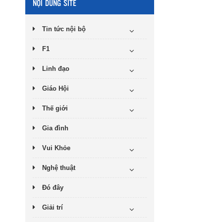
NỘI DUNG SITE
Tin tức nội bộ
F1
Linh đạo
Giáo Hội
Thế giới
Gia đình
Vui Khỏe
Nghệ thuật
Đó đây
Giải trí