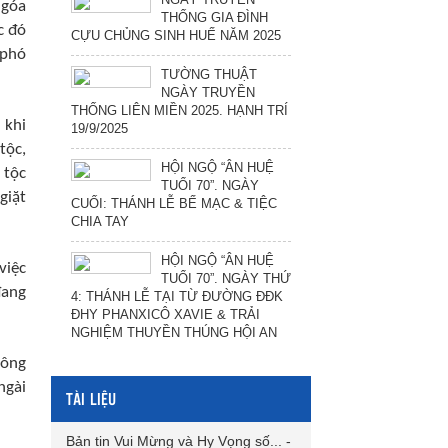
 góa
THỐNG GIA ĐÌNH
c đó
CỰU CHỦNG SINH HUẾ NĂM 2025
 phó
TƯỜNG THUẬT
NGÀY TRUYỀN
THỐNG LIÊN MIỀN 2025. HẠNH TRÍ
 khi
19/9/2025
tộc,
HỘI NGỘ “ÂN HUỆ
 tộc
TUỔI 70”. NGÀY
giặt
CUỐI: THÁNH LỄ BẾ MẠC & TIỆC
CHIA TAY
HỘI NGỘ “ÂN HUỆ
việc
TUỔI 70”. NGÀY THỨ
đang
4: THÁNH LỄ TẠI TỪ ĐƯỜNG ĐĐK
ĐHY PHANXICÔ XAVIE & TRẢI
NGHIỆM THUYỀN THÚNG HỘI AN
hông
ngài
TÀI LIỆU
Bản tin Vui Mừng và Hy Vọng số...
-