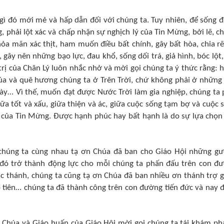
 gì đó mới mẻ và hấp dẫn đối với chúng ta. Tuy nhiên, để sống 
g, phải lột xác và chấp nhận sự nghịch lý của Tin Mừng, bởi lẽ, c
ỏa mãn xác thịt, ham muốn điều bất chính, gây bất hòa, chia rẽ
gây nên những bạo lực, đau khổ, sống dối trá, giả hình, bóc lột,
trị của Chân Lý luôn nhắc nhở và mời gọi chúng ta ý thức rằng: 
húa và quê hương chúng ta ở Trên Trời, chứ không phải ở những
ày… Vì thế, muốn đạt được Nước Trời làm gia nghiệp, chúng ta 
iữa tốt và xấu, giữa thiện và ác, giữa cuộc sống tạm bợ và cuộc 
 của Tin Mừng. Được hạnh phúc hay bất hạnh là do sự lựa chọn
chúng ta cùng nhau tạ ơn Chúa đã ban cho Giáo Hội những g
 đó trở thành động lực cho mỗi chúng ta phấn đấu trên con đ
c thánh, chúng ta cũng tạ ơn Chúa đã ban nhiều ơn thánh trợ g
ổ tiên… chúng ta đã thành công trên con đường tiến đức và nay 
i Chúa và Giáo huấn của Giáo Hội mời gọi chúng ta tái khám ph