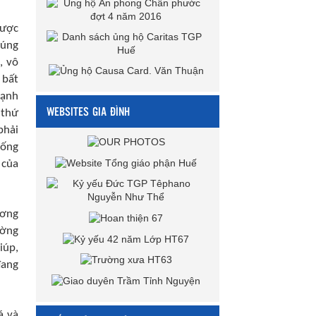
được
húng
, vô
 bất
hạnh
WEBSITES GIA ĐÌNH
 thứ
phải
sống
 của
ương
ường
iúp,
đang
á và