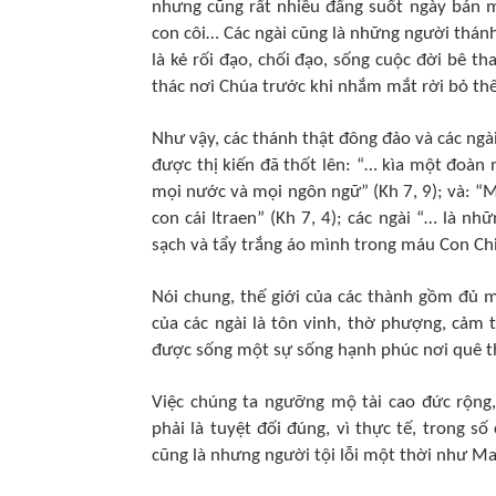
nhưng cũng rất nhiều đấng suốt ngày bán m
con côi… Các ngài cũng là những người thánh
là kẻ rối đạo, chối đạo, sống cuộc đời bê t
thác nơi Chúa trước khi nhắm mắt rời bỏ th
Như vậy, các thánh thật đông đảo và các ngà
được thị kiến đã thốt lên: “… kìa một đoàn 
mọi nước và mọi ngôn ngữ” (Kh 7, 9); và: 
con cái Itraen” (Kh 7, 4); các ngài “… là nh
sạch và tẩy trắng áo mình trong máu Con Chi
Nói chung, thế giới của các thành gồm đủ 
của các ngài là tôn vinh, thờ phượng, cảm 
được sống một sự sống hạnh phúc nơi quê th
Việc chúng ta ngưỡng mộ tài cao đức rộng
phải là tuyệt đối đúng, vì thực tế, trong s
cũng là nhưng người tội lỗi một thời như M