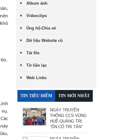
Album ảnh
hân,
Videoclips
 nên
 khó
Ủng hộ-Chia sẻ
Dữ liệu Website cũ
Tải file
rên.
Tờ liên lạc
Web Links
TIN TIÊU ĐIỂM
TIN MỚI NHẤT
Linh
NGÀY TRUYỀN
 vụ.
THỐNG CCS VÙNG
 Các
HUẾ-QUẢNG TRỊ.
 này
“ÔN CỐ TRI TÂN”
iàu,
NGÀY TRUYỀN