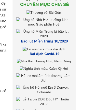
 đệ,
CHUYÊN MỤC CHIA SẺ
i sự
ngài
 Kho
g có
Bão lụt Miền Trung 10/2020
i xa
húng
Đại dịch Covid-19
u có