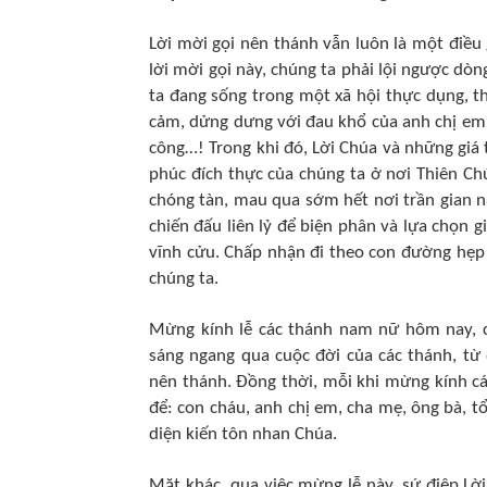
Lời mời gọi nên thánh vẫn luôn là một điều
lời mời gọi này, chúng ta phải lội ngược dòn
ta đang sống trong một xã hội thực dụng, th
cảm, dửng dưng với đau khổ của anh chị em, 
công…! Trong khi đó, Lời Chúa và những giá 
phúc đích thực của chúng ta ở nơi Thiên C
chóng tàn, mau qua sớm hết nơi trần gian n
chiến đấu liên lỷ để biện phân và lựa chọn g
vĩnh cửu. Chấp nhận đi theo con đường hẹp
chúng ta.
Mừng kính lễ các thánh nam nữ hôm nay, 
sáng ngang qua cuộc đời của các thánh, từ
nên thánh. Đồng thời, mỗi khi mừng kính cá
để: con cháu, anh chị em, cha mẹ, ông bà, t
diện kiến tôn nhan Chúa.
Mặt khác, qua việc mừng lễ này, sứ điệp Lờ