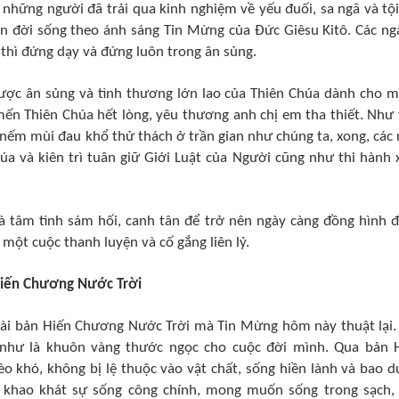
 những người đã trải qua kinh nghiệm về yếu đuối, sa ngã và tội 
n đời sống theo ánh sáng Tin Mừng của Đức Giêsu Kitô. Các ngà
thì đứng dạy và đứng luôn trong ân sủng.
 được ân sủng và tình thương lớn lao của Thiên Chúa dành cho m
mến Thiên Chúa hết lòng, yêu thương anh chị em tha thiết. Như 
 nếm mùi đau khổ thử thách ở trần gian như chúng ta, xong, các 
úa và kiên trì tuân giữ Giới Luật của Người cũng như thi hành 
và tâm tình sám hối, canh tân để trở nên ngày càng đồng hình 
một cuộc thanh luyện và cố gắng liên lỷ.
Hiến Chương Nước Trời
goài bản Hiến Chương Nước Trời mà Tin Mừng hôm này thuật lại.
 như là khuôn vàng thước ngọc cho cuộc đời mình. Qua bản 
o khó, không bị lệ thuộc vào vật chất, sống hiền lành và bao d
ôn khao khát sự sống công chính, mong muốn sống trong sạch,