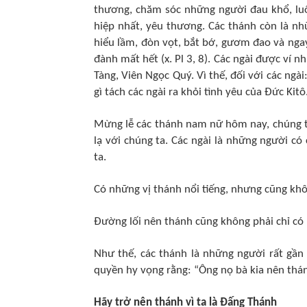
thương, chăm sóc những người đau khổ, luô
hiệp nhất, yêu thương. Các thánh còn là n
hiểu lầm, đòn vọt, bắt bớ, gươm đao và ngay 
đành mất hết (x. Pl 3, 8). Các ngài được ví 
Tàng, Viên Ngọc Quý. Vì thế, đối với các ngài
gì tách các ngài ra khỏi tình yêu của Đức Kitô
Mừng lễ các thánh nam nữ hôm nay, chúng ta 
lạ với chúng ta. Các ngài là những người có 
ta.
Có những vị thánh nổi tiếng, nhưng cũng kh
Đường lối nên thánh cũng không phải chỉ c
Như thế, các thánh là những người rất gần 
quyền hy vọng rằng: “Ông nọ bà kia nên thán
Hãy trở nên thánh vì ta là Đấng Thánh