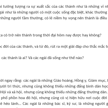
hi tưởng tượng ra sự xuất sắc của các thánh như là những vĩ n
gài như là những người có một cuộc sống đặc biệt, khác thường
 những người tầm thường, có lẽ niềm hy vọng nên thánh là điều
 ta có trở nên thánh trong thời đại hôm nay được hay không?
 đời của các thánh, và từ đó, rút ra một giải đáp cho thắc mắc t
 các thánh là ai? Và các ngài đã sống như thế nào?
 lời ngay rằng: các ngài là những Giáo hoàng, Hồng y, Giám mục, 
người tri thức, nhưng cũng không thiếu những đấng bình dân học
o Hội và xã hội, nhưng cũng không thiếu những đấng thường dân.
h phố phồn hoa đô hội, nhưng cũng có vị hiện hữu nơi cuộc đời
ê hẻo lánh… Các ngài là những bác sĩ, kỹ sư, là những người g