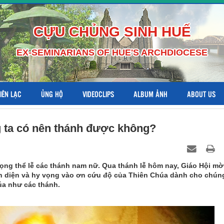
CỰU CHỦNG SINH HUẾ
EX-SEMINARIANS OF HUE'S ARCHDIOCESE
LIÊN LẠC
ỦNG HỘ
VIDEOCLIPS
ALBUM ẢNH
ABOUT US
 ta có nên thánh được không?
ọng thể lễ các thánh nam nữ. Qua thánh lễ hôm nay, Giáo Hội mờ
nh diện và hy vọng vào ơn cứu độ của Thiên Chúa dành cho chún
úa như các thánh.