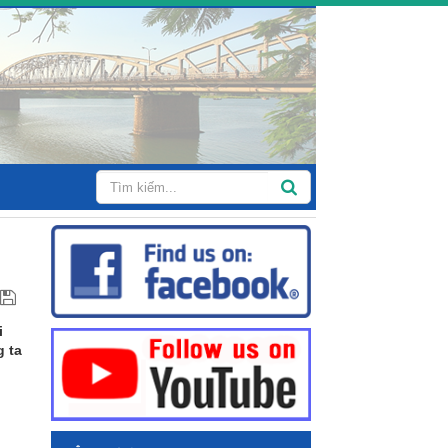
i
g ta