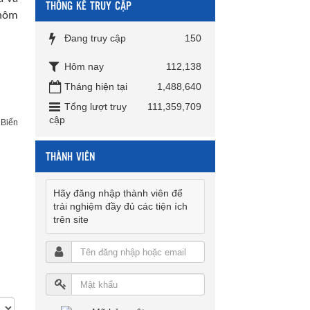
THỐNG KÊ TRUY CẬP
 hôm
Đang truy cập
150
Hôm nay
112,138
Tháng hiện tại
1,488,640
Tổng lượt truy
111,359,709
cập
 Biển
THÀNH VIÊN
Hãy đăng nhập thành viên để
trải nghiệm đầy đủ các tiện ích
trên site