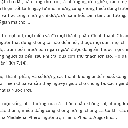
ặt cho đất, bán lưng cho trời, là những người nghèo, cảnh mẹ
 thiện, tốt lành ngay từ nhỏ, nhưng cũng không thiếu đấng trướ
ha và trác táng, nhưng chỉ được ơn sám hối, canh tân, tin tưởng,
ế gian mà thôi…
i từ mọi nơi, mọi miền và đủ mọi thành phần. Chính thánh Gioan
người thật đông không tài nào đếm nổi, thuộc mọi dân, mọi chi 
“Một trăm bốn mươi bốn ngàn người được đóng ấn, thuộc mọi chi
ững người đã đến, sau khi trải qua cơn thử thách lớn lao. Họ đã 
ên” (Kh 7,14).
mọi thành phần, và số lượng các thánh không ai đếm xuể. Công 
tạ Thiên Chúa và cầu thay nguyện giúp cho chúng ta. Các ngài 
ật là Nước Trời.
, cuộc sống phi thường của các thánh hẳn không sai, nhưng k
ố các thánh, nhiều đấng cũng không hơn gì chúng ta. Có khi các 
aria Mađalêna, Phêrô, người trộm lành, Phaolô, Augustinô…