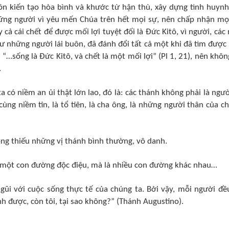
n kiến tạo hòa bình và khước từ hận thù, xây dựng tình huynh
hững người vì yêu mến Chúa trên hết mọi sự, nên chấp nhận mọ
cả cái chết để được mối lợi tuyệt đối là Đức Kitô, vì người, các 
như những người lái buôn, đã đánh đổi tất cả một khi đã tìm được
: “…sống là Ðức Kitô, và chết là một mối lợi” (Pl 1, 21), nên khôn
.
có niềm an ủi thật lớn lao, đó là: các thánh không phải là ngườ
cùng niềm tin, là tổ tiên, là cha ông, là những người thân của c
ông thiếu những vị thánh bình thường, vô danh.
ó một con đường độc điệu, mà là nhiều con đường khác nhau…
gũi với cuộc sống thực tế của chúng ta. Bởi vậy, mỗi người đề
h được, còn tôi, tại sao không?” (Thánh Augustino).