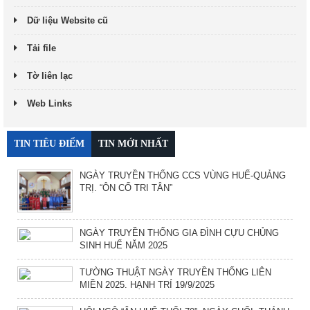
Dữ liệu Website cũ
Tải file
Tờ liên lạc
Web Links
TIN TIÊU ĐIỂM
TIN MỚI NHẤT
NGÀY TRUYỀN THỐNG CCS VÙNG HUẾ-QUẢNG
TRỊ. “ÔN CỐ TRI TÂN”
NGÀY TRUYỀN THỐNG GIA ĐÌNH CỰU CHỦNG
SINH HUẾ NĂM 2025
TƯỜNG THUẬT NGÀY TRUYỀN THỐNG LIÊN
MIỀN 2025. HẠNH TRÍ 19/9/2025