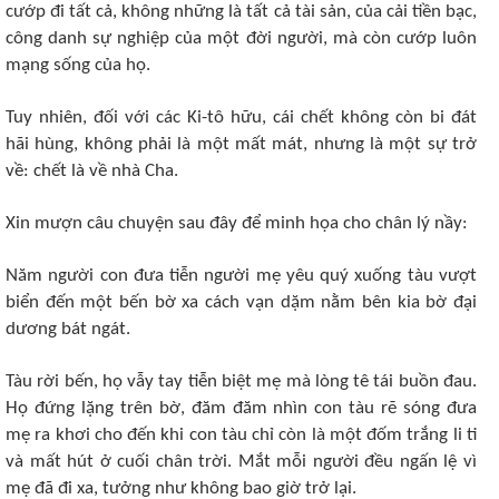
cướp đi tất cả, không những là tất cả tài sản, của cải tiền bạc,
công danh sự nghiệp của một đời người, mà còn cướp luôn
mạng sống của họ.
Tuy nhiên, đối với các Ki-tô hữu, cái chết không còn bi đát
hãi hùng, không phải là một mất mát, nhưng là một sự trở
về: chết là về nhà Cha.
Xin mượn câu chuyện sau đây để minh họa cho chân lý nầy:
Năm người con đưa tiễn người mẹ yêu quý xuống tàu vượt
biển đến một bến bờ xa cách vạn dặm nằm bên kia bờ đại
dương bát ngát.
Tàu rời bến, họ vẫy tay tiễn biệt mẹ mà lòng tê tái buồn đau.
Họ đứng lặng trên bờ, đăm đăm nhìn con tàu rẽ sóng đưa
mẹ ra khơi cho đến khi con tàu chỉ còn là một đốm trắng li ti
và mất hút ở cuối chân trời. Mắt mỗi người đều ngấn lệ vì
mẹ đã đi xa, tưởng như không bao giờ trở lại.