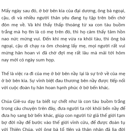
Mấy ngày sau đó, ở bờ bên kia của đại dương, ông bà ngoại,
cậu, dì và nhiều người thân yêu đang tụ tập trên bến chờ
đón mẹ về. Và khi thấy thấp thoáng từ xa con tàu buồm
trắng mà họ tin là có mẹ trên đó, thì họ cảm thấy tâm hồn
nao nức mừng vui. Đến khi mẹ vừa ra khỏi tàu, thì ông bà
ngoại, cậu dì chạy ra ôm choàng lấy mẹ, mọi người rất vui
mừng hân hoan vì đã chờ đợi mẹ rất lâu mà mãi tới hôm
nay mới có ngày sum họp.
Thế là việc ra đi của mẹ ở bờ bên nầy lại là sự trở về của mẹ
ở bờ bên kia. Sự vĩnh biệt đau thương bên nầy được tiếp nối
với cuộc đoàn tụ hân hoan hạnh phúc ở bờ bến khác.
Chúa Giê-su dạy ta biết sự chết như là con tàu buồm trắng
trong câu chuyện trên đây, đưa người ta rời khỏi bến nầy để
đưa họ sang bờ bến khác, giúp con người từ giã thế giới tạm
bợ đời nầy để bước vào thế giới vĩnh cửu, để được đoàn tụ
với Thiên Chúa, với ông bà tổ tiên và thân nhân đã lìa đời