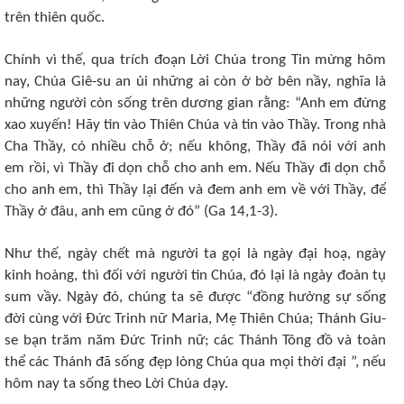
trên thiên quốc.
Chính vì thế, qua trích đoạn Lời Chúa trong Tin mừng hôm
nay, Chúa Giê-su an ủi những ai còn ở bờ bên nầy, nghĩa là
những người còn sống trên dương gian rằng: “Anh em đừng
xao xuyến! Hãy tin vào Thiên Chúa và tin vào Thầy. Trong nhà
Cha Thầy, có nhiều chỗ ở; nếu không, Thầy đã nói với anh
em rồi, vì Thầy đi dọn chỗ cho anh em. Nếu Thầy đi dọn chỗ
cho anh em, thì Thầy lại đến và đem anh em về với Thầy, để
Thầy ở đâu, anh em cũng ở đó” (Ga 14,1-3).
Như thế, ngày chết mà người ta gọi là ngày đại hoạ, ngày
kinh hoàng, thì đối với người tin Chúa, đó lại là ngày đoàn tụ
sum vầy. Ngày đó, chúng ta sẽ được “đồng hưởng sự sống
đời cùng với Đức Trinh nữ Maria, Mẹ Thiên Chúa; Thánh Giu-
se bạn trăm năm Đức Trinh nữ; các Thánh Tông đồ và toàn
thể các Thánh đã sống đẹp lòng Chúa qua mọi thời đại ”, nếu
hôm nay ta sống theo Lời Chúa dạy.