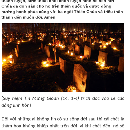
thanh luyện, sớm thoát khỏi chốn luyện hình để đến nơi
Chúa đã dọn sẵn cho họ trên thiên quốc và được đồng
hưởng hạnh phúc cùng với ba ngôi Thiên Chúa và triều thần
thánh đến muôn đời. Amen.
(
Suy niệm Tin Mừng Gioan (14, 1-4) trích đọc vào Lễ các
đẳng linh hồn
)
Đối với những ai không tin có sự sống đời sau thì cái chết là
thảm hoạ khủng khiếp nhất trên đời, vì khi chết đến, nó sẽ