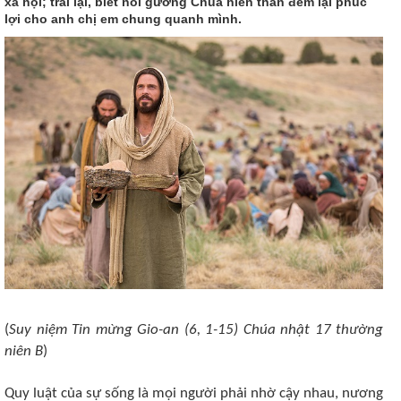
xã hội; trái lại, biết noi gương Chúa hiến thân đem lại phúc
lợi cho anh chị em chung quanh mình.
(
Suy niệm Tin mừng Gio-an (6, 1-15) Chúa nhật 17 thường
niên B
)
Quy luật của sự sống là mọi người phải nhờ cậy nhau, nương