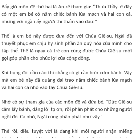
Bấy giờ môn đệ thứ hai là An-rê tham gia: “Thưa Thầy, ở đây
có một em bé có năm chiếc bánh lúa mạch và hai con cá,
nhưng với ngần ấy người thì thấm vào đâu!"
Thế là em bé nầy được đưa đến với Chúa Giê-su. Ngài đã
thuyết phục em chịu hy sinh phần ăn quý hóa của mình cho
tập thể. Thế là ngay cả trẻ con cũng được Chúa Giê-su mời
gọi góp phần cho phúc lợi của cộng đồng.
Khi bụng đói cồn cào thì chẳng có gì cần hơn cơm bánh. Vậy
mà em bé nầy đã quảng đại trao năm chiếc bánh lúa mạch
và hai con cá nhỏ vào tay Chúa Giê-su.
Nhờ có sự tham gia của các môn đệ và đứa bé, “Đức Giê-su
cầm lấy bánh, dâng lời tạ ơn, rồi phân phát cho những người
ngồi đó. Cá nhỏ, Ngài cũng phân phát như vậy.”
Thế rồi, điều tuyệt vời là đang khi mỗi người nhận miếng