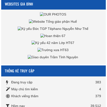
WEBSITES GIA ĐÌNH
THỐNG KÊ TRUY CẬP
Đang truy cập
383
Máy chủ tìm kiếm
4
Khách viếng thăm
379
Hôm nay
39,512