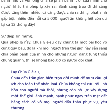
bánh nhỏ và vui lòng chia sẻ phần bánh ít ỏi của mình cho
người khác thì phép lạ xảy ra: Bánh càng trao đi thì càng
được tăng thêm nhiều, cá càng được chia ra thì lại phát sinh
gấp bội, nhiều đến nỗi cả 5.000 người ăn không hết còn dư
lại cả 12 thúng đầy!
Sứ điệp Tin mừng:
Qua phép lạ nầy, Chúa Giê-su dạy chúng ta một bài học vô
cùng quý báu, đó là khi mọi người trên thế giới nầy sẵn sàng
chia phần bánh của mình cho những người đang túng thiếu
chung quanh, thì sẽ không bao giờ có người đói khát.
Lạy Chúa Giê-su,
Chúa đến trần gian hiến trọn đời mình để mưu cầu lợi
ích cho toàn thể nhân loại. Chúa không chỉ cứu rỗi linh
hồn con người mà thôi, nhưng còn nỗ lực xây dựng
một thế giới lành mạnh, hạnh phúc ngay trên mặt đất
bằng cách cổ võ mọi người dấn thân phục vụ, yêu
thương.