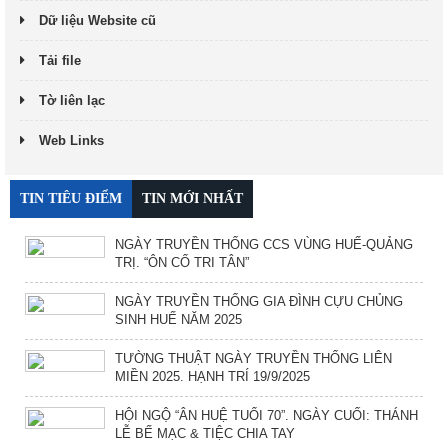
Dữ liệu Website cũ
Tải file
Tờ liên lạc
Web Links
TIN TIÊU ĐIỂM
TIN MỚI NHẤT
NGÀY TRUYỀN THỐNG CCS VÙNG HUẾ-QUẢNG
TRỊ. “ÔN CỐ TRI TÂN”
NGÀY TRUYỀN THỐNG GIA ĐÌNH CỰU CHỦNG
SINH HUẾ NĂM 2025
TƯỜNG THUẬT NGÀY TRUYỀN THỐNG LIÊN
MIỀN 2025. HẠNH TRÍ 19/9/2025
HỘI NGỘ “ÂN HUỆ TUỔI 70”. NGÀY CUỐI: THÁNH
LỄ BẾ MẠC & TIỆC CHIA TAY