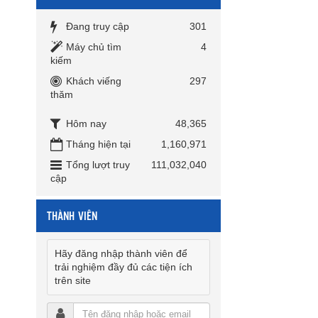
Đang truy cập
301
Máy chủ tìm
4
kiếm
Khách viếng
297
thăm
Hôm nay
48,365
Tháng hiện tại
1,160,971
Tổng lượt truy
111,032,040
cập
THÀNH VIÊN
Hãy đăng nhập thành viên để
trải nghiệm đầy đủ các tiện ích
trên site