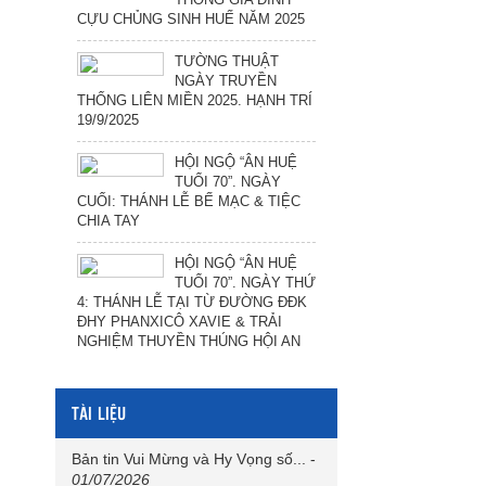
CỰU CHỦNG SINH HUẾ NĂM 2025
TƯỜNG THUẬT
NGÀY TRUYỀN
THỐNG LIÊN MIỀN 2025. HẠNH TRÍ
19/9/2025
HỘI NGỘ “ÂN HUỆ
TUỔI 70”. NGÀY
CUỐI: THÁNH LỄ BẾ MẠC & TIỆC
CHIA TAY
HỘI NGỘ “ÂN HUỆ
TUỔI 70”. NGÀY THỨ
4: THÁNH LỄ TẠI TỪ ĐƯỜNG ĐĐK
ĐHY PHANXICÔ XAVIE & TRẢI
NGHIỆM THUYỀN THÚNG HỘI AN
TÀI LIỆU
Bản tin Vui Mừng và Hy Vọng số...
-
01/07/2026