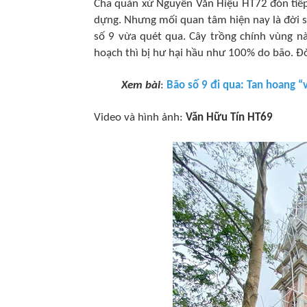
Cha quản xứ Nguyễn Văn Hiệu HT72 đón tiếp 
dựng. Nhưng mối quan tâm hiện nay là đời 
số 9 vừa quét qua. Cây trồng chính vùng này
hoạch thì bị hư hại hầu như 100% do bão. Đ
Xem bài
:
Bão số 9 đi qua: Tan hoang 
Video và hình ảnh:
Văn Hữu Tín HT69