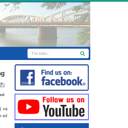
ng
 có
ị và
o xứ