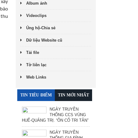
 xây
Album ảnh
 bão
Videoclips
 thu
Ủng hộ-Chia sẻ
Dữ liệu Website cũ
Tải file
Tờ liên lạc
Web Links
TIN TIÊU ĐIỂM
TIN MỚI NHẤT
NGÀY TRUYỀN
THỐNG CCS VÙNG
HUẾ-QUẢNG TRỊ. “ÔN CỐ TRI TÂN”
NGÀY TRUYỀN
THỐNG GIA ĐÌNH