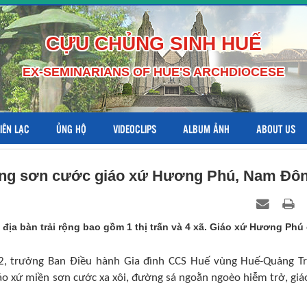
CỰU CHỦNG SINH HUẾ
EX-SEMINARIANS OF HUE'S ARCHDIOCESE
LIÊN LẠC
ỦNG HỘ
VIDEOCLIPS
ALBUM ẢNH
ABOUT US
ùng sơn cước giáo xứ Hương Phú, Nam Đô
địa bàn trải rộng bao gồm 1 thị trấn và 4 xã. Giáo xứ Hương Phú
, trưởng Ban Điều hành Gia đình CCS Huế vùng Huế-Quảng Tr
o xứ miền sơn cước xa xôi, đường sá ngoằn ngoèo hiễm trở, giá