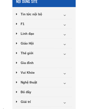
NỘI DUNG SITE
Tin tức nội bộ
F1
Linh đạo
Giáo Hội
Thế giới
Gia đình
Vui Khỏe
Nghệ thuật
Đó đây
Giải trí