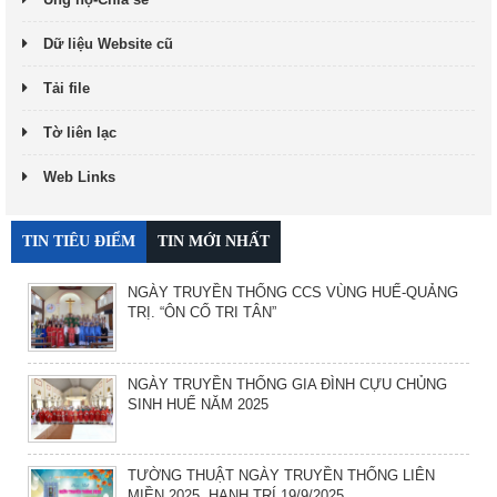
Dữ liệu Website cũ
Tải file
Tờ liên lạc
Web Links
TIN TIÊU ĐIỂM
TIN MỚI NHẤT
NGÀY TRUYỀN THỐNG CCS VÙNG HUẾ-QUẢNG
TRỊ. “ÔN CỐ TRI TÂN”
NGÀY TRUYỀN THỐNG GIA ĐÌNH CỰU CHỦNG
SINH HUẾ NĂM 2025
TƯỜNG THUẬT NGÀY TRUYỀN THỐNG LIÊN
MIỀN 2025. HẠNH TRÍ 19/9/2025