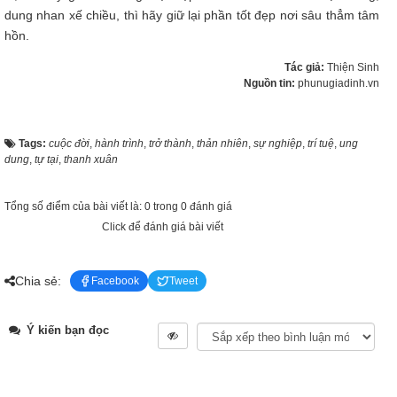
dung nhan xế chiều, thì hãy giữ lại phần tốt đẹp nơi sâu thẳm tâm
hồn.
Tác giả:
Thiện Sinh
Nguồn tin:
phunugiadinh.vn
Tags:
cuộc đời
,
hành trình
,
trở thành
,
thản nhiên
,
sự nghiệp
,
trí tuệ
,
ung
dung
,
tự tại
,
thanh xuân
Tổng số điểm của bài viết là: 0 trong 0 đánh giá
Click để đánh giá bài viết
Chia sẻ:
Facebook
Tweet
Ý kiến bạn đọc