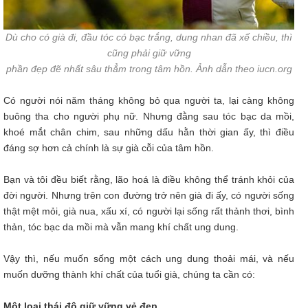
Dù cho có già đi, đầu tóc có bạc trắng, dung nhan đã xế chiều, thì
cũng phải giữ vững
phần đẹp đẽ nhất sâu thẳm trong tâm hồn. Ảnh dẫn theo iucn.org
Có người nói năm tháng không bỏ qua người ta, lại càng không
buông tha cho người phụ nữ. Nhưng đằng sau tóc bạc da mồi,
khoé mắt chân chim, sau những dấu hằn thời gian ấy, thì điều
đáng sợ hơn cả chính là sự già cỗi của tâm hồn.
Bạn và tôi đều biết rằng, lão hoá là điều không thể tránh khỏi của
đời người. Nhưng trên con đường trở nên già đi ấy, có người sống
thật mệt mỏi, già nua, xấu xí, có người lại sống rất thảnh thơi, bình
thản, tóc bạc da mồi mà vẫn mang khí chất ung dung.
Vậy thì, nếu muốn sống một cách ung dung thoải mái, và nếu
muốn dưỡng thành khí chất của tuổi già, chúng ta cần có:
Một loại thái độ giữ vững vẻ đẹp