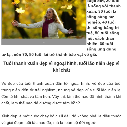
cuộc đời, 20 tuổi
là sống với thanh
xuân, 30 tuổi là
sống cùng sự
nghiệp, 40 tuổi
thì sống bằng trí
tuệ, 50 tuổi sống
một cách thản
-
nhiên, 60 tuổi
sống ung dung
tự tại, còn 70, 80 tuổi lại trở thành bảo vật vô giá.
Tuổi thanh xuân đẹp vì ngoại hình, tuổi lão niên đẹp vì
khí chất
Vẻ đẹp của tuổi thanh xuân đến từ ngoại hình, vẻ đẹp của tuổi
trung niên đến từ trải nghiệm, nhưng vẻ đẹp của tuổi lão niên lại
đến từ khí chất và tâm hồn. Vậy thì, làm thế nào để hình thành khí
chất, làm thế nào để dưỡng được tâm hồn?
Xinh đẹp là một cuộc chạy bộ cự li dài, đó không phải là điều thuộc
về giai đoạn tuổi tác nào đó, mà là toàn bộ đời người.