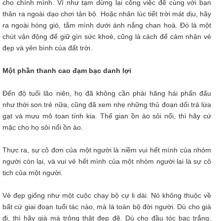
cho chính mình. Ví như tạm dừng lại công việc để cùng với bạn
thân ra ngoài dạo chơi tản bộ. Hoặc nhân lúc tiết trời mát dịu, hãy
ra ngoài hóng gió, tắm mình dưới ánh nắng chan hoà. Đó là một
chút vận động để giữ gìn sức khoẻ, cũng là cách để cảm nhận vẻ
đẹp và yên bình của đất trời.
Một phần thanh cao đạm bạc danh lợi
Đến độ tuổi lão niên, họ đã không cần phải hăng hái phấn đấu
như thời son trẻ nữa, cũng đã xem nhẹ những thủ đoạn dối trá lừa
gạt và mưu mô toan tính kia. Thế gian ồn ào sôi nổi, thì hãy cứ
mặc cho họ sôi nổi ồn ào.
Thực ra, sự cô đơn của một người là niềm vui hết mình của nhóm
người còn lại, và vui vẻ hết mình của một nhóm người lại là sự cô
tịch của một người.
Vẻ đẹp giống như một cuộc chạy bộ cự li dài. Nó không thuộc về
bất cứ giai đoạn tuổi tác nào, mà là toàn bộ đời người. Dù cho già
đi, thì hãy già mà trông thật đẹp đẽ. Dù cho đầu tóc bạc trắng,