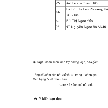
05
Anh Lê Như Tuấn HT65
Bà Bùi Thị Lan Phương, th
06
CCSHue
Bùi Thị Ngọc Yến
07
08
NT Nguyễn Ngọc Bộ AN49
Tags:
danh sách
,
bảo trợ
,
chủng viện
,
bao gồm
Tổng số điểm của bài viết là: 40 trong 8 đánh giá
Xếp hạng:
5
-
8
phiếu bầu
Click để đánh giá bài viết
Ý kiến bạn đọc