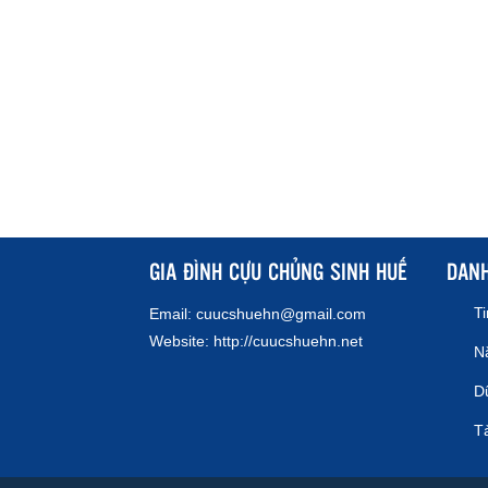
GIA ĐÌNH CỰU CHỦNG SINH HUẾ
DAN
T
Email:
cuucshuehn@gmail.com
Website:
http://cuucshuehn.net
N
Dữ
Tả