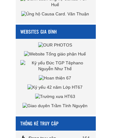
WEBSITES GIA ĐÌNH
THỐNG KÊ TRUY CẬP
Đang truy cập
164