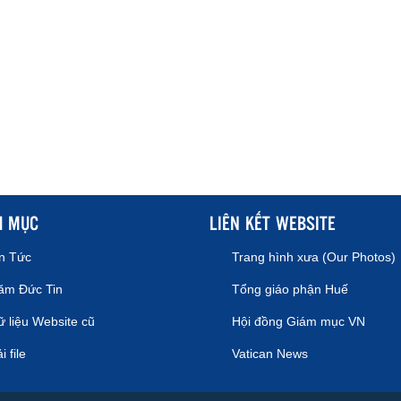
H MỤC
LIÊN KẾT WEBSITE
in Tức
Trang hình xưa (Our Photos)
ăm Đức Tin
Tổng giáo phận Huế
 liệu Website cũ
Hội đồng Giám mục VN
i file
Vatican News