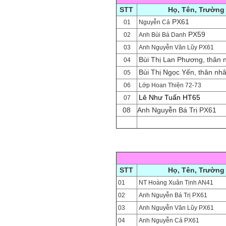
STT
Họ, Tên, Trường
PX61
01
Nguyễn Cả
PX59
02
Anh Bùi Bá Danh
03
Anh Nguyễn Văn Lũy PX61
Bùi Thị Lan Phương, thân
04
Bùi Thị Ngọc Yến, thân n
05
06
Lớp Hoan Thiện 72-73
Lê Như Tuấn HT65
07
08
Anh Nguyễn Bá Trị PX61
STT
Họ, Tên, Trường
01
NT Hoàng Xuân Tịnh AN41
02
Anh Nguyễn Bá Trị PX61
03
Anh Nguyễn Văn Lũy PX61
04
Anh Nguyễn Cả PX61