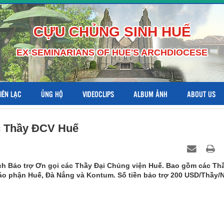
CỰU CHỦNG SINH HUẾ
EX-SEMINARIANS OF HUE'S ARCHDIOCESE
LIÊN LẠC
ỦNG HỘ
VIDEOCLIPS
ALBUM ẢNH
ABOUT US
c Thầy ĐCV Huế
h Bảo trợ Ơn gọi các Thầy Đại Chủng viện Huế. Bao gồm các Th
áo phận Huế, Đà Nẳng và Kontum. Số tiền bảo trợ 200 USD/Thầy/