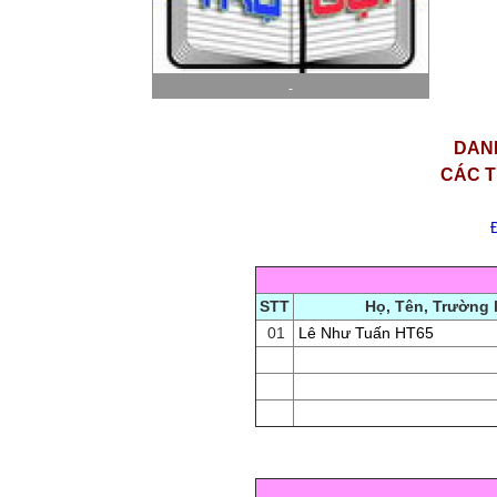
-
DAN
CÁC T
STT
Họ, Tên, Trường 
01
Lê Như Tuấn HT65