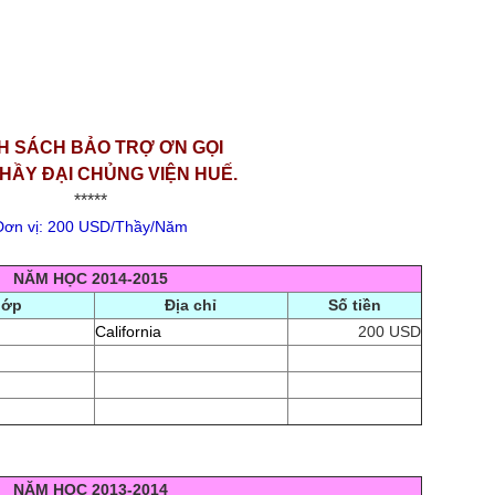
H SÁCH BẢO TRỢ ƠN GỌI
HẦY ĐẠI CHỦNG VIỆN HUẾ.
*****
Đơn vị: 200 USD/Thầy/Năm
NĂM HỌC 2014-2015
lớp
Địa chỉ
Số tiền
California
200 USD
NĂM HỌC 2013-2014