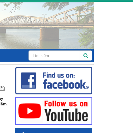
ầy
Năm.