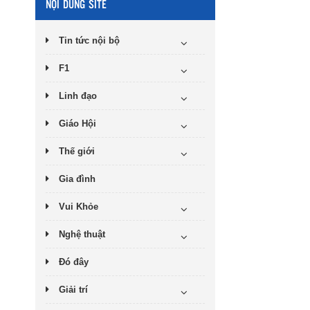
NỘI DUNG SITE
Tin tức nội bộ
F1
Linh đạo
Giáo Hội
Thế giới
Gia đình
Vui Khỏe
Nghệ thuật
Đó đây
Giải trí