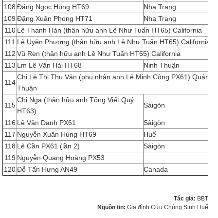
108
Đặng Ngọc Hùng HT69
Nha Trang
109
Đặng Xuân Phong HT71
Nha Trang
110
Lê Thanh Hàn (thân hữu anh Lê Như Tuấn HT65) California
111
Lê Uyên Phương (thân hữu anh Lê Như Tuấn HT65) California
112
Vũ Ren (thân hữu anh Lê Như Tuấn HT65) California
113
Lm Lê Văn Hải HT68
Ninh Thuận
Chị Lê Thị Thu Vân (phu nhân anh Lê Minh Công PX61) Quảng
114
Thuận
Chị Nga (thân hữu anh Tống Viết Quý
115
Sàigòn
HT63)
116
Lê Văn Danh PX61
Sàigòn
117
Nguyễn Xuân Hùng HT69
Huế
118
Lê Cần PX61 (lần 2)
Sàigòn
119
Nguyễn Quang Hoàng PX53
120
Đỗ Tấn Hưng AN49
Canada
Tác giả:
BBT
Nguồn tin:
Gia đình Cựu Chủng Sinh Huế