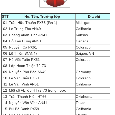
STT
Họ, Tên, Trường lớp
Địa chỉ
01
Trần Hữu Thuần PX53 (lần 1)
Michigan
02
Lê Trung Tha AN49
California
03
Hoàng Xuân Tịnh AN41
Kansas
04
Đỗ Tân Hưng AN49
Canada
05
Nguyễn Cả PX61
Colorado
06
Lê Thiện Sĩ AN47
Sàigòn, VN
07
Hồ Viết Tuấn PX61
Colorado
08
Lớp Hoan Thiện 72-73
09
Nguyễn Phú Bảo AN49
Germany
10
Lê Văn Hiếu PX59
Colorado
11
Lê Văn Vĩnh AN51
California
12
Một số AE lớp HT72-73 trong nước
13
Trần Thanh Hiền HT66
Oklahoma
14
Nguyễn Văn Vĩnh AN41
Texas
15
Bùi Bá Danh PX59
California