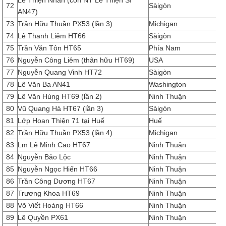
Lê Thiện Nhân (con NT Lê Thiện Sĩ
72
Sàigòn
AN47)
73
Trần Hữu Thuần PX53 (lần 3)
Michigan
74
Lê Thanh Liêm HT66
Sàigòn
75
Trần Văn Tôn HT65
Phía Nam
76
Nguyễn Công Liêm (thân hữu HT69)
USA
77
Nguyễn Quang Vinh HT72
Sàigòn
78
Lê Văn Ba AN41
Washington
79
Lê Văn Hùng HT69 (lần 2)
Ninh Thuận
80
Vũ Quang Hà HT67 (lần 3)
Sàigòn
81
Lớp Hoan Thiện 71 tại Huế
Huế
82
Trần Hữu Thuần PX53 (lần 4)
Michigan
83
Lm Lê Minh Cao HT67
Ninh Thuận
84
Nguyễn Bảo Lộc
Ninh Thuận
85
Nguyễn Ngọc Hiến HT66
Ninh Thuận
86
Trần Công Dương HT67
Ninh Thuận
87
Trương Khoa HT69
Ninh Thuận
88
Võ Viết Hoàng HT66
Ninh Thuận
89
Lê Quyền PX61
Ninh Thuận