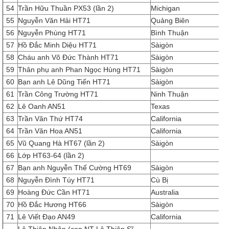
54
Trần Hữu Thuần PX53 (lần 2)
Michigan
55
Nguyễn Văn Hải HT71
Quảng Biên
56
Nguyễn Phùng HT71
Bình Thuận
57
Hồ Đắc Minh Diệu HT71
Sàigòn
58
Cháu anh Võ Đức Thành HT71
Sàigòn
59
Thân phụ anh Phan Ngọc Hùng HT71
Sàigòn
60
Bạn anh Lê Dũng Tiến HT71
Sàigòn
61
Trần Công Trường HT71
Ninh Thuận
62
Lê Oanh AN51
Texas
63
Trần Văn Thứ HT74
California
64
Trần Văn Hoa AN51
California
65
Vũ Quang Hà HT67 (lần 2)
Sàigòn
66
Lớp HT63-64 (lần 2)
67
Bạn anh Nguyễn Thế Cường HT69
Sàigòn
68
Nguyễn Đình Túy HT71
Cù Bị
69
Hoàng Đức Cần HT71
Australia
70
Hồ Đắc Hương HT66
Sàigòn
71
Lê Viết Đạo AN49
California