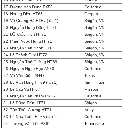
16
Lê Văn Tình PX60
Florida
17
Dương Văn Dung PX55
California
18
Hoàng Diễn HT63
Oregon
19
Vũ Quang Hà HT67 (lần 1)
Sàigòn, VN
20
Nguyễn Hùng Dũng HT71
Sàigòn, VN
21
Đỗ Khắc Hiền HT71
Sàigòn, VN
22
Phan Ngọc Hùng HT71
Sàigòn, VN
23
Nguyễn Văn Nhơn HT63
Sàigòn, VN
24
Lê Thành Đức HT72
Sàigòn, VN
25
Nguyễn Thế Cường HT69
Sàigòn, VN
26
Nguyễn Ngọc Hạp AN43
California
27
Võ Văn Điểm AN49
Texas
28
Lê Văn Hùng HT69 (lần 1)
Ninh Thuận
29
Lê Sáu Vũ HT67
Missouri
30
Nguyễn Văn Phẩm PX55
California
31
Lê Dũng Tiến HT71
Sàigòn
32
Tôn Thất Cường HT71
Nauy
33
Lê Như Tuấn HT65 (lần 1)
California
34
Trương Văn Lộc PX61
Tennessee