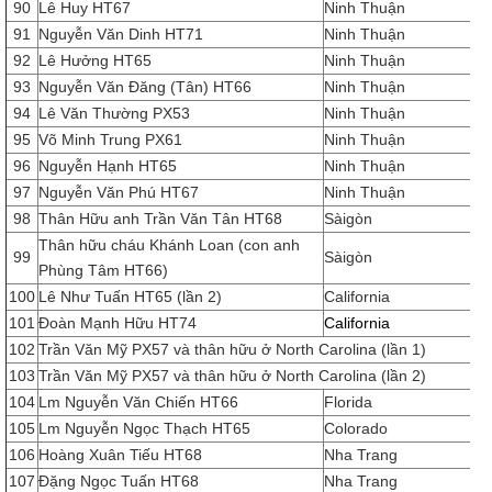
90
Lê Huy HT67
Ninh Thuận
91
Nguyễn Văn Dinh HT71
Ninh Thuận
92
Lê Hưởng HT65
Ninh Thuận
93
Nguyễn Văn Đăng (Tân) HT66
Ninh Thuận
94
Lê Văn Thường PX53
Ninh Thuận
95
Võ Minh Trung PX61
Ninh Thuận
96
Nguyễn Hạnh HT65
Ninh Thuận
97
Nguyễn Văn Phú HT67
Ninh Thuận
98
Thân Hữu anh Trần Văn Tân HT68
Sàigòn
Thân hữu cháu Khánh Loan (con anh
99
Sàigòn
Phùng Tâm HT66)
100
Lê Như Tuấn HT65 (lần 2)
California
101
Đoàn Mạnh Hữu HT74
California
102
Trần Văn Mỹ PX57 và thân hữu ở North Carolina (lần 1)
103
Trần Văn Mỹ PX57 và thân hữu ở North Carolina (lần 2)
104
Lm Nguyễn Văn Chiến HT66
Florida
105
Lm Nguyễn Ngọc Thạch HT65
Colorado
106
Hoàng Xuân Tiếu HT68
Nha Trang
107
Đặng Ngọc Tuấn HT68
Nha Trang