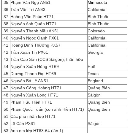
35
Phạm Văn Ngự AN51
Minnesota
36
Trần Văn Trí AN43
California
37
Hoàng Văn Phúc HT71
Bình Thuận
38
Nguyễn Anh Quân HT71
Bình Thuận
39
Nguyễn Thanh Mầu AN51
Colorado
40
Nguyễn Ngọc Oanh PX61
California
41
Hoàng Đình Thượng PX57
California
42
Trần Xuân Tin PX61
Georgia
43
Trần Cao Sơn (CCS Sàigòn), thân hữu
44
Nguyễn Xuân Hùng HT69
Huế
45
Dương Thanh Đạt HT69
Texas
46
Nguyễn Bá Lệ AN51
England
47
Nguyễn Công Hoàng HT71
Quảng Biên
48
Nguyễn Xuân Long HT71
Sàigòn
49
Phạm Hữu Hiền HT71
Quảng Biên
50
Phạm Quốc Tuấn (con anh Hiền HT71)
Quảng Biên
51
Các phu nhân lớp HT71
52
Lê Cần PX61
Sàigòn
53
Anh em lớp HT63-64 (lần 1)