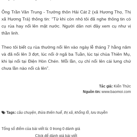
Ông Trần Văn Trung - Trưởng thôn Hải Cát 2 (xã Hương Thọ, Thị
xã Hương Trà) thông tin: “Từ khi còn nhỏ tôi đã nghe thông tin có
cụ rùa hay nổi lên mặt nước. Người dân nơi đây xem cụ như vị
thần linh.
Theo tôi biết cụ rùa thường nổi lên vào ngày lễ tháng 7 hằng năm
và đã nổi lên 3 đợt, lúc nổi ở ngã ba Tuần, lúc tại chùa Thiên Mụ,
khi lại nổi tại Điện Hòn Chén. Mỗi lần, cụ chỉ nổi lên cái lưng chứ
chưa lần nào nổi cả lên”.
Tác giả:
Kiến Thức
Nguồn tin:
www.baomoi.com
Tags:
câu chuyện
,
thừa thiên huế
,
thị xã
,
khổng lồ
,
lưu truyền
Tổng số điểm của bài viết là: 0 trong 0 đánh giá
Click để đánh giá bài viết