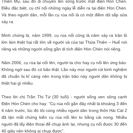
Thiên Mụ, sau đó di chuyển lên sống trước mặt điện Hòn Chén.
Điều đặc biệt, cụ chỉ nổi những ngày lễ diễn ra tại điện Hòn Chén.
Và theo người dân, mỗi lần cụ rùa nổi là có một điềm dữ sắp sửa
xảy ra.
Minh chứng là, năm 1999, cụ rùa nổi cũng là năm xảy ra trận lũ
lớn làm thiệt hại rất lớn về người và của tại Thừa Thiên – Huế nói
riêng và những người sống gần di tích điện Hòn Chén nói riêng.
Năm 2006, cụ rùa lại nổi lên, người ta cho hay cụ nổi lên ứng báo.
Không ngờ sau đó có bão thật. Lần này mọi người rút kinh nghiệm
đã chuẩn bị kĩ càng nên trong trận bão này người dân không bị
thiệt hại gì nhiều.
Theo lời chị Trần Thị Tứ (30 tuổi) - người sống ven sông cạnh
Điện Hòn Chén cho hay: “Cụ rùa nổi gần đây nhất là khoảng 3 đến
4 năm trước, lúc đó tôi cùng nhiều người dân trong thôn Hải Cát 2
đã tận mắt chứng kiến cụ rùa nổi lên to bằng cái nong. Nhiều
người đã lấy điện thoại để chụp ảnh lại, nhưng cụ nổi được 30 đến
40 giây nên không ai chụp được”.