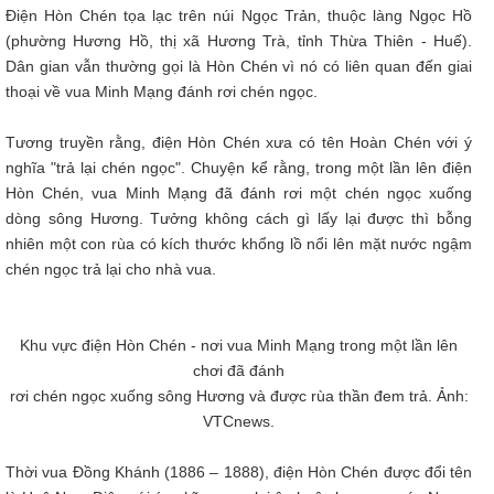
Điện Hòn Chén tọa lạc trên núi Ngọc Trản, thuộc làng Ngọc Hồ
(phường Hương Hồ, thị xã Hương Trà, tỉnh Thừa Thiên - Huế).
Dân gian vẫn thường gọi là Hòn Chén vì nó có liên quan đến giai
thoại về vua Minh Mạng đánh rơi chén ngọc.
Tương truyền rằng, điện Hòn Chén xưa có tên Hoàn Chén với ý
nghĩa "trả lại chén ngọc". Chuyện kể rằng, trong một lần lên điện
Hòn Chén, vua Minh Mạng đã đánh rơi một chén ngọc xuống
dòng sông Hương. Tưởng không cách gì lấy lại được thì bỗng
nhiên một con rùa có kích thước khổng lồ nổi lên mặt nước ngậm
chén ngọc trả lại cho nhà vua.
Khu vực điện Hòn Chén - nơi vua Minh Mạng trong một lần lên
chơi đã đánh
rơi chén ngọc xuống sông Hương và được rùa thần đem trả. Ảnh:
VTCnews.
Thời vua Đồng Khánh (1886 – 1888), điện Hòn Chén được đổi tên