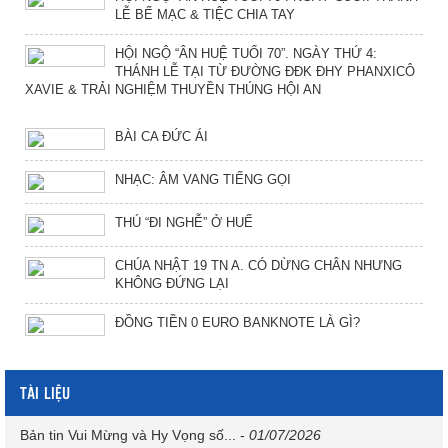
LỄ BẾ MẠC & TIỆC CHIA TAY
HỘI NGỘ “ÂN HUỆ TUỔI 70”. NGÀY THỨ 4:
THÁNH LỄ TẠI TỪ ĐƯỜNG ĐĐK ĐHY PHANXICÔ
XAVIE & TRẢI NGHIỆM THUYỀN THÚNG HỘI AN
BÀI CA ĐỨC ÁI
NHẠC: ÂM VANG TIẾNG GỌI
THÚ “ĐI NGHỄ” Ở HUẾ
CHÚA NHẬT 19 TN A. CÓ DỪNG CHÂN NHƯNG
KHÔNG ĐỨNG LẠI
ĐỒNG TIỀN 0 EURO BANKNOTE LÀ GÌ?
TÀI LIỆU
Bản tin Vui Mừng và Hy Vọng số...
-
01/07/2026