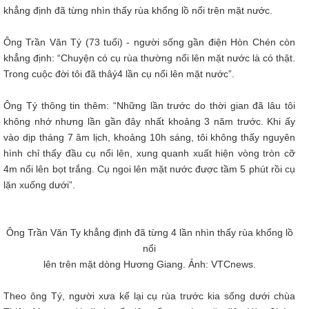
khẳng định đã từng nhìn thấy rùa khổng lồ nổi trên mặt nước.
Ông Trần Văn Tý (73 tuổi) - người sống gần điện Hòn Chén còn
khẳng định: “Chuyện có cụ rùa thường nổi lên mặt nước là có thật.
Trong cuộc đời tôi đã thâý4 lần cụ nổi lên mặt nước”.
Ông Tý thông tin thêm: “Những lần trước do thời gian đã lâu tôi
không nhớ nhưng lần gần đây nhất khoảng 3 năm trước. Khi ấy
vào dịp tháng 7 âm lịch, khoảng 10h sáng, tôi không thấy nguyên
hình chỉ thấy đầu cụ nổi lên, xung quanh xuất hiện vòng tròn cỡ
4m nổi lên bọt trắng. Cụ ngoi lên mặt nước được tầm 5 phút rồi cụ
lặn xuống dưới”.
Ông Trần Văn Ty khẳng định đã từng 4 lần nhìn thấy rùa khổng lồ
nổi
lên trên mặt dòng Hương Giang. Ảnh: VTCnews.
Theo ông Tý, người xưa kể lại cụ rùa trước kia sống dưới chùa