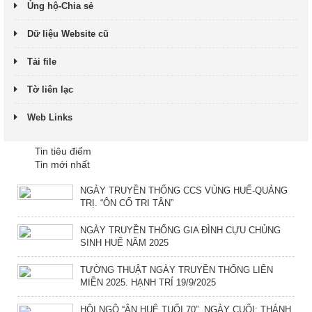
Ủng hộ-Chia sẻ
Dữ liệu Website cũ
Tải file
Tờ liên lạc
Web Links
Tin tiêu điểm
Tin mới nhất
NGÀY TRUYỀN THỐNG CCS VÙNG HUẾ-QUẢNG
TRỊ. “ÔN CỐ TRI TÂN”
NGÀY TRUYỀN THỐNG GIA ĐÌNH CỰU CHỦNG
SINH HUẾ NĂM 2025
TƯỜNG THUẬT NGÀY TRUYỀN THỐNG LIÊN
MIỀN 2025. HẠNH TRÍ 19/9/2025
HỘI NGỘ “ÂN HUỆ TUỔI 70”. NGÀY CUỐI: THÁNH