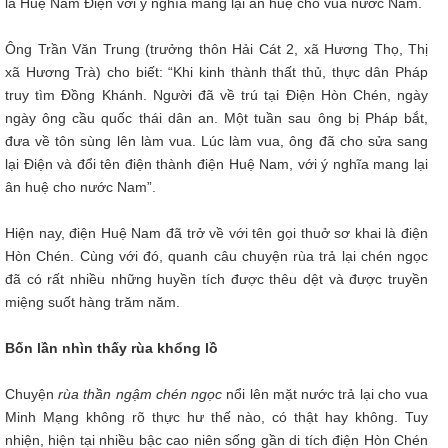
là Huệ Nam Điện với ý nghĩa mang lại ân huệ cho vua nước Nam.
Ông Trần Văn Trung (trưởng thôn Hải Cát 2, xã Hương Thọ, Thị
xã Hương Trà) cho biết: “Khi kinh thành thất thủ, thực dân Pháp
truy tìm Đồng Khánh. Người đã về trú tại Điện Hòn Chén, ngày
ngày ông cầu quốc thái dân an. Một tuần sau ông bị Pháp bắt,
đưa về tôn sùng lên làm vua. Lúc làm vua, ông đã cho sửa sang
lại Điện và đổi tên điện thành điện Huệ Nam, với ý nghĩa mang lại
ân huệ cho nước Nam”.
Hiện nay, điện Huệ Nam đã trở về với tên gọi thuở sơ khai là điện
Hòn Chén. Cùng với đó, quanh câu chuyện rùa trả lại chén ngọc
đã có rất nhiều những huyền tích được thêu dệt và được truyền
miệng suốt hàng trăm năm.
Bốn lần nhìn thấy rùa khổng lồ
Chuyện
rùa thần ngậm chén ngọc
nổi lên mặt nước trả lại cho vua
Minh Mạng không rõ thực hư thế nào, có thật hay không. Tuy
nhiện, hiện tại nhiều bậc cao niên sống gần di tích điện Hòn Chén