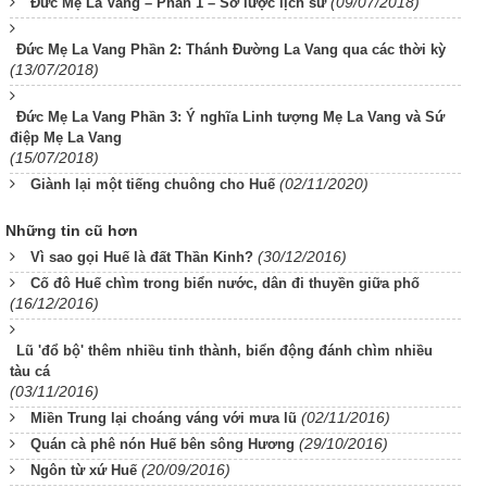
(09/07/2018)
Đức Mẹ La Vang – Phần 1 – Sơ lược lịch sử
Đức Mẹ La Vang Phần 2: Thánh Đường La Vang qua các thời kỳ
(13/07/2018)
Đức Mẹ La Vang Phần 3: Ý nghĩa Linh tượng Mẹ La Vang và Sứ
điệp Mẹ La Vang
(15/07/2018)
(02/11/2020)
Giành lại một tiếng chuông cho Huế
Những tin cũ hơn
(30/12/2016)
Vì sao gọi Huế là đất Thần Kinh?
Cố đô Huế chìm trong biển nước, dân đi thuyền giữa phố
(16/12/2016)
Lũ 'đổ bộ' thêm nhiều tỉnh thành, biển động đánh chìm nhiều
tàu cá
(03/11/2016)
(02/11/2016)
Miền Trung lại choáng váng với mưa lũ
(29/10/2016)
Quán cà phê nón Huế bên sông Hương
(20/09/2016)
Ngôn từ xứ Huế