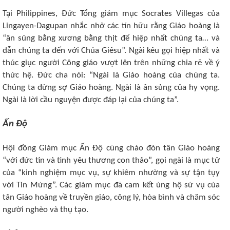
Tại Philippines, Đức Tổng giám mục Socrates Villegas của
Lingayen-Dagupan nhắc nhở các tín hữu rằng Giáo hoàng là
“ân sủng bằng xương bằng thịt để hiệp nhất chúng ta… và
dẫn chúng ta đến với Chúa Giêsu”. Ngài kêu gọi hiệp nhất và
thúc giục người Công giáo vượt lên trên những chia rẽ về ý
thức hệ. Đức cha nói: “Ngài là Giáo hoàng của chúng ta.
Chúng ta đừng sợ Giáo hoàng. Ngài là ân sủng của hy vọng.
Ngài là lời cầu nguyện được đáp lại của chúng ta”.
Ấn Độ
Hội đồng Giám mục Ấn Độ cũng chào đón tân Giáo hoàng
“với đức tin và tình yêu thương con thảo”, gọi ngài là mục tử
của “kinh nghiệm mục vụ, sự khiêm nhường và sự tận tụy
với Tin Mừng”. Các giám mục đã cam kết ủng hộ sứ vụ của
tân Giáo hoàng về truyền giáo, công lý, hòa bình và chăm sóc
người nghèo và thụ tạo.