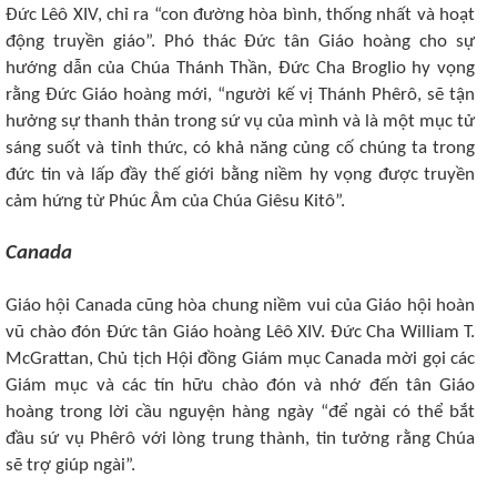
Đức Lêô XIV, chỉ ra “con đường hòa bình, thống nhất và hoạt
động truyền giáo”. Phó thác Đức tân Giáo hoàng cho sự
hướng dẫn của Chúa Thánh Thần, Đức Cha Broglio hy vọng
rằng Đức Giáo hoàng mới, “người kế vị Thánh Phêrô, sẽ tận
hưởng sự thanh thản trong sứ vụ của mình và là một mục tử
sáng suốt và tỉnh thức, có khả năng củng cố chúng ta trong
đức tin và lấp đầy thế giới bằng niềm hy vọng được truyền
cảm hứng từ Phúc Âm của Chúa Giêsu Kitô”.
Canada
Giáo hội Canada cũng hòa chung niềm vui của Giáo hội hoàn
vũ chào đón Đức tân Giáo hoàng Lêô XIV. Đức Cha William T.
McGrattan, Chủ tịch Hội đồng Giám mục Canada mời gọi các
Giám mục và các tín hữu chào đón và nhớ đến tân Giáo
hoàng trong lời cầu nguyện hàng ngày “để ngài có thể bắt
đầu sứ vụ Phêrô với lòng trung thành, tin tưởng rằng Chúa
sẽ trợ giúp ngài”.