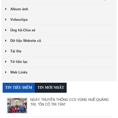
Album ảnh
Videoclips
Ủng hộ-Chia sẻ
Dữ liệu Website cũ
Tải file
Tờ liên lạc
Web Links
TIN TIÊU ĐIỂM
TIN MỚI NHẤT
NGÀY TRUYỀN THỐNG CCS VÙNG HUẾ-QUẢNG
TRỊ. “ÔN CỐ TRI TÂN”