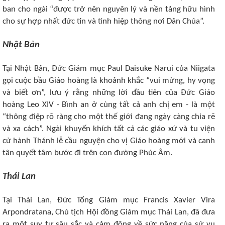
ban cho ngài “được trở nên nguyên lý và nền tảng hữu hình
cho sự hợp nhất đức tin và tình hiệp thông nơi Dân Chúa”.
Nhật Bản
Tại Nhật Bản, Đức Giám mục Paul Daisuke Narui của Niigata
gọi cuộc bầu Giáo hoàng là khoảnh khắc “vui mừng, hy vọng
và biết ơn”, lưu ý rằng những lời đầu tiên của Đức Giáo
hoàng Leo XIV - Bình an ở cùng tất cả anh chị em - là một
“thông điệp rõ ràng cho một thế giới đang ngày càng chia rẽ
và xa cách”. Ngài khuyến khích tất cả các giáo xứ và tu viện
cử hành Thánh lễ cầu nguyện cho vị Giáo hoàng mới và canh
tân quyết tâm bước đi trên con đường Phúc Âm.
Thái Lan
Tại Thái Lan, Đức Tổng Giám mục Francis Xavier Vira
Arpondratana, Chủ tịch Hội đồng Giám mục Thái Lan, đã đưa
ra một suy tư sâu sắc và cảm động về sức nặng của sứ vụ