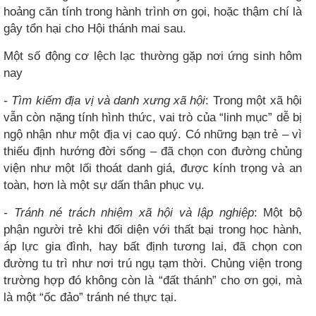
hoảng căn tính trong hành trình ơn gọi, hoặc thậm chí là
gây tổn hại cho Hội thánh mai sau.
Một số động cơ lệch lạc thường gặp nơi ứng sinh hôm
nay
- Tìm kiếm địa vị và danh xưng xã hội
: Trong một xã hội
vẫn còn nặng tính hình thức, vai trò của “linh mục” dễ bị
ngộ nhận như một địa vị cao quý. Có những bạn trẻ – vì
thiếu định hướng đời sống – đã chọn con đường chủng
viện như một lối thoát danh giá, được kính trọng và an
toàn, hơn là một sự dấn thân phục vụ.
- Tránh né trách nhiệm xã hội và lập nghiệp
: Một bộ
phận người trẻ khi đối diện với thất bại trong học hành,
áp lực gia đình, hay bất định tương lai, đã chọn con
đường tu trì như nơi trú ngụ tạm thời. Chủng viện trong
trường hợp đó không còn là “đất thánh” cho ơn gọi, mà
là một “ốc đảo” tránh né thực tại.