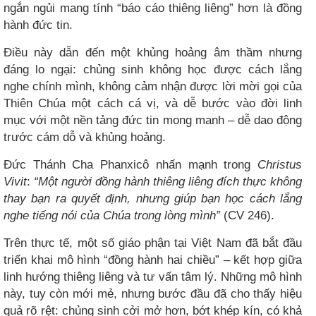
ngắn ngủi mang tính “báo cáo thiêng liêng” hơn là đồng
hành đức tin.
Điều này dẫn đến một khủng hoảng âm thầm nhưng
đáng lo ngại: chủng sinh không học được cách lắng
nghe chính mình, không cảm nhận được lời mời gọi của
Thiên Chúa một cách cá vị, và dễ bước vào đời linh
mục với một nền tảng đức tin mong manh – dễ dao động
trước cám dỗ và khủng hoảng.
Đức Thánh Cha Phanxicô nhấn mạnh trong
Christus
Vivit
:
“Một người đồng hành thiêng liêng đích thực không
thay bạn ra quyết định, nhưng giúp bạn học cách lắng
nghe tiếng nói của Chúa trong lòng mình”
(CV 246).
Trên thực tế, một số giáo phận tại Việt Nam đã bắt đầu
triển khai mô hình “đồng hành hai chiều” – kết hợp giữa
linh hướng thiêng liêng và tư vấn tâm lý. Những mô hình
này, tuy còn mới mẻ, nhưng bước đầu đã cho thấy hiệu
quả rõ rệt: chủng sinh cởi mở hơn, bớt khép kín, có khả