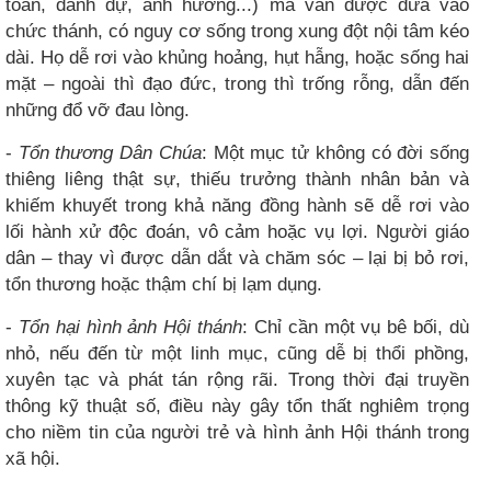
toàn, danh dự, ảnh hưởng...) mà vẫn được đưa vào
chức thánh, có nguy cơ sống trong xung đột nội tâm kéo
dài. Họ dễ rơi vào khủng hoảng, hụt hẫng, hoặc sống hai
mặt – ngoài thì đạo đức, trong thì trống rỗng, dẫn đến
những đổ vỡ đau lòng.
-
Tổn thương Dân Chúa
: Một mục tử không có đời sống
thiêng liêng thật sự, thiếu trưởng thành nhân bản và
khiếm khuyết trong khả năng đồng hành sẽ dễ rơi vào
lối hành xử độc đoán, vô cảm hoặc vụ lợi. Người giáo
dân – thay vì được dẫn dắt và chăm sóc – lại bị bỏ rơi,
tổn thương hoặc thậm chí bị lạm dụng.
-
Tổn hại hình ảnh Hội thánh
: Chỉ cần một vụ bê bối, dù
nhỏ, nếu đến từ một linh mục, cũng dễ bị thổi phồng,
xuyên tạc và phát tán rộng rãi. Trong thời đại truyền
thông kỹ thuật số, điều này gây tổn thất nghiêm trọng
cho niềm tin của người trẻ và hình ảnh Hội thánh trong
xã hội.