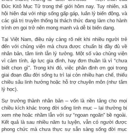
Đức Kitô Mục Tử trong thế giới hôm nay. Tuy nhiên, xã
hội hiện đại với nhịp sống gấp gáp, luân lý biến động, và
các giá trị truyền thống bị thách thức đang làm cho hành
trình ơn gọi trở nên mong manh và dễ bị biến dạng.
Tại Việt Nam, điều này càng rõ nét khi nhiều người trẻ
đến với chủng viện mà chưa được chuẩn bị đầy đủ về
nhân bản, tâm linh lẫn lý tưởng. Một số vào chủng viện
vì cảm tính, áp lực gia đình, hay đơn thuần là vì “chưa
biết chọn gì”. Trong khi đó, việc phân định ơn gọi trong
giai đoạn đầu đời sống tu trì lại còn nhiều hạn chế, thiếu
chiều sâu linh hướng hoặc hỗ trợ chuyên môn (như tâm
lý học).
Sự trưởng thành nhân bản – vốn là nền tảng cho mọi
chiều kích khác trong đời sống linh mục – lại thường bị
xem nhẹ hoặc nhầm lẫn với sự “ngoan ngoãn” bề ngoài.
Kết quả là sau nhiều năm tu luyện, vẫn có người được
phong chức mà chưa thực sự sẵn sàng sống đời mục