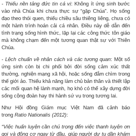
- Thiếu nền tảng đức tin cá vị
: Không ít ứng sinh bước
vào nhà Chúa khi chưa thực sự “gặp Chúa”. Họ sống
đạo theo thói quen, thiếu chiều sâu thiêng liêng, chưa có
một hành trình hoán cải cá nhân. Điều này dễ dẫn đến
tình trạng sống hình thức, lặp lại các công thức tôn giáo
mà không chạm đến một tương quan thật sự với Thiên
Chúa.
- Lệch chuẩn về nhân cách và các tương quan
: Một số
ứng sinh còn bị chi phối bởi đời sống cảm xúc thất
thường, nghiện mạng xã hội, hoặc sống đắm chìm trong
thế giới ảo. Thiếu khả năng làm chủ bản thân và thiết lập
các mối quan hệ lành mạnh, họ khó có thể xây dựng đời
sống cộng đoàn hay thi hành sứ vụ trong tương lai.
Như Hội đồng Giám mục Việt Nam đã cảnh báo
trong
Ratio Nationalis (2012)
:
“Việc huấn luyện cần chú trọng đến việc thanh luyện ơn
gọi và động cơ ngay từ đầu, giúp người dự tu dần khám