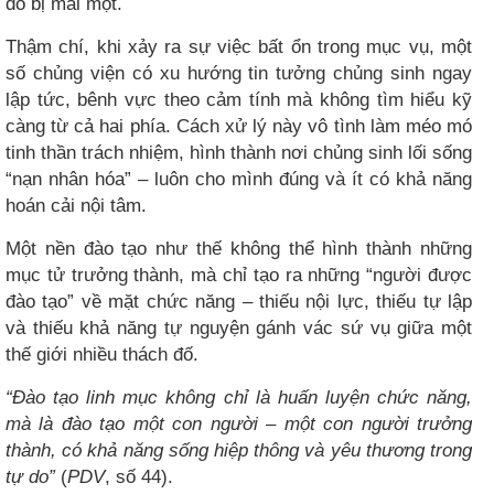
đó bị mai một.
Thậm chí, khi xảy ra sự việc bất ổn trong mục vụ, một
số chủng viện có xu hướng tin tưởng chủng sinh ngay
lập tức, bênh vực theo cảm tính mà không tìm hiểu kỹ
càng từ cả hai phía. Cách xử lý này vô tình làm méo mó
tinh thần trách nhiệm, hình thành nơi chủng sinh lối sống
“nạn nhân hóa” – luôn cho mình đúng và ít có khả năng
hoán cải nội tâm.
Một nền đào tạo như thế không thể hình thành những
mục tử trưởng thành, mà chỉ tạo ra những “người được
đào tạo” về mặt chức năng – thiếu nội lực, thiếu tự lập
và thiếu khả năng tự nguyện gánh vác sứ vụ giữa một
thế giới nhiều thách đố.
“Đào tạo linh mục không chỉ là huấn luyện chức năng,
mà là đào tạo một con người – một con người trưởng
thành, có khả năng sống hiệp thông và yêu thương trong
tự do”
(
PDV
, số 44).