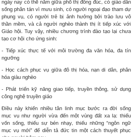
ngày nay có thể nằm giữa phố thị đông đúc, có giáo dân
sống phân tán vì mưu sinh, có người ngoại đạo tham dự
phụng vụ, có người trẻ bị ảnh hưởng bởi trào lưu vô
thần mềm, và cả người nghèo thành thị ít tiếp xúc với
Giáo hội. Tuy vậy, nhiều chương trình đào tạo lại chưa
tạo cơ hội cho ứng sinh:
- Tiếp xúc thực tế với môi trường đa văn hóa, đa tín
ngưỡng
- Học cách phục vụ giữa đô thị hóa, nạn di dân, phân
hóa giàu nghèo
- Phát triển kỹ năng giao tiếp, truyền thông, sử dụng
công nghệ truyền giáo
Điều này khiến nhiều tân linh mục bước ra đời sống
mục vụ như người vừa đến một vùng đất xa lạ: thiếu
vốn sống, thiếu sự bén nhạy, thiếu những “ngôn ngữ
mục vụ mới” để diễn tả đức tin một cách thuyết phục