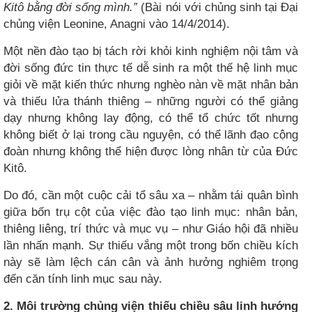
Kitô bằng đời sống mình.”
(Bài nói với chủng sinh tại Đại
chủng viện Leonine, Anagni vào 14/4/2014).
Một nền đào tạo bị tách rời khỏi kinh nghiệm nội tâm và
đời sống đức tin thực tế dễ sinh ra một thế hệ linh mục
giỏi về mặt kiến thức nhưng nghèo nàn về mặt nhân bản
và thiếu lửa thánh thiêng – những người có thể giảng
dạy nhưng không lay động, có thể tổ chức tốt nhưng
không biết ở lại trong cầu nguyện, có thể lãnh đạo cộng
đoàn nhưng không thể hiện được lòng nhân từ của Đức
Kitô.
Do đó, cần một cuộc cải tổ sâu xa – nhằm tái quân bình
giữa bốn trụ cột của việc đào tạo linh mục: nhân bản,
thiêng liêng, trí thức và mục vụ – như Giáo hội đã nhiều
lần nhấn mạnh. Sự thiếu vắng một trong bốn chiều kích
này sẽ làm lệch cán cân và ảnh hưởng nghiêm trọng
đến căn tính linh mục sau này.
2. Môi trường chủng viện thiếu chiều sâu linh hướng