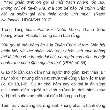
“Việc phân định ơn gọi là một trách nhiệm lớn lao,
không chỉ để tuyển lựa, mà còn để bảo vệ chính Giáo
hội và phẩm giá của thiên chức linh mục.”
(
Ratio
Nationalis
, HĐGMVN 2012)
Trong Tông huấn
Pastores Dabo Vobis
, Thánh Giáo
hoàng Gioan Phaolô II cũng cảnh báo rằng:
“Ơn gọi là một hồng ân của Thiên Chúa, được Giáo hội
nhận biết và xác nhận. Việc chịu chức linh mục không
thể là kết quả của một đòi hỏi, nhưng là hoa trái của một
hành trình phân định nghiêm túc”
(
PDV
, số 35).
Giáo hội cần can đảm như người thợ gốm, biết “nắn lại”
hay “bỏ đi” những bình đất chưa thể dùng vào việc thánh
(x. Gr 18,1-6). Sự từ chối hôm nay có thể là ân sủng
giải thoát, giúp người trẻ định hướng lại đời mình, thay
vì bị trói buộc vào một vai diễn không phù hợp.
Tóm lại, việc sàng lọc ứng sinh không phải là hành động