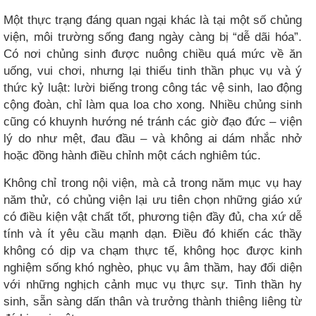
Một thực trạng đáng quan ngại khác là tại một số chủng
viện, môi trường sống đang ngày càng bị “dễ dãi hóa”.
Có nơi chủng sinh được nuông chiều quá mức về ăn
uống, vui chơi, nhưng lại thiếu tinh thần phục vụ và ý
thức kỷ luật: lười biếng trong công tác vệ sinh, lao động
cộng đoàn, chỉ làm qua loa cho xong. Nhiều chủng sinh
cũng có khuynh hướng né tránh các giờ đạo đức – viện
lý do như mệt, đau đầu – và không ai dám nhắc nhở
hoặc đồng hành điều chỉnh một cách nghiêm túc.
Không chỉ trong nội viện, mà cả trong năm mục vụ hay
năm thử, có chủng viện lại ưu tiên chọn những giáo xứ
có điều kiện vật chất tốt, phương tiện đầy đủ, cha xứ dễ
tính và ít yêu cầu mạnh dạn. Điều đó khiến các thầy
không có dịp va chạm thực tế, không học được kinh
nghiệm sống khó nghèo, phục vụ âm thầm, hay đối diện
với những nghịch cảnh mục vụ thực sự. Tinh thần hy
sinh, sẵn sàng dấn thân và trưởng thành thiêng liêng từ