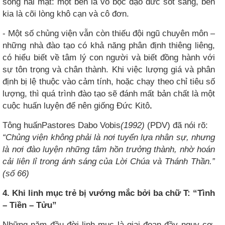
sống hai mặt: một bên là vỏ bọc đạo đức sốt sắng, bên
kia là cõi lòng khô cạn và cô đơn.
- Một số chủng viện vẫn còn thiếu đội ngũ chuyên môn –
những nhà đào tạo có khả năng phân định thiêng liêng,
có hiểu biết về tâm lý con người và biết đồng hành với
sự tôn trọng và chân thành. Khi việc lượng giá và phân
định bị lệ thuộc vào cảm tính, hoặc chạy theo chỉ tiêu số
lượng, thì quá trình đào tạo sẽ đánh mất bản chất là một
cuộc huấn luyện để nên giống Đức Kitô
.
Tông huấnPastores Dabo Vobis
(1992)
(PDV) đã nói rõ:
“Chủng viện không phải là nơi tuyển lựa nhân sự, nhưng
là nơi đào luyện những tâm hồn trưởng thành, nhờ hoán
cải liên lỉ trong ánh sáng của Lời Chúa và Thánh Thần.”
(số 66)
4. Khi linh mục trẻ bị vướng mắc bởi ba chữ T: “Tình
– Tiền – Tửu”
Những năm đầu đời linh mục là giai đoạn đầy nguy cơ,