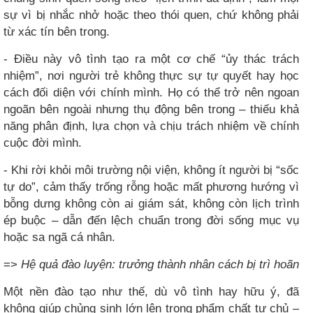
sự vì bị nhắc nhở hoặc theo thói quen, chứ không phải
từ xác tín bên trong.
- Điều này vô tình tạo ra một cơ chế “ủy thác trách
nhiệm”, nơi người trẻ không thực sự tự quyết hay học
cách đối diện với chính mình. Họ có thể trở nên ngoan
ngoãn bên ngoài nhưng thụ động bên trong – thiếu khả
năng phân định, lựa chọn và chịu trách nhiệm về chính
cuộc đời mình.
- Khi rời khỏi môi trường nội viện, không ít người bị “sốc
tự do”, cảm thấy trống rỗng hoặc mất phương hướng vì
bỗng dưng không còn ai giám sát, không còn lịch trình
ép buộc – dẫn đến lệch chuẩn trong đời sống mục vụ
hoặc sa ngã cá nhân.
=>
Hệ quả đào luyện: trưởng thành nhân cách bị trì hoãn
Một nền đào tạo như thế, dù vô tình hay hữu ý, đã
không giúp chủng sinh lớn lên trong phẩm chất tự chủ –