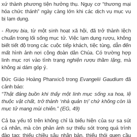
xứ thành phương tiện hưởng thụ. Nguy cơ “thương mại
hóa chức thánh” ngày càng lớn khi các dịch vụ mục vụ
bị lạm dụng.
- Rượu bia
, từ một sinh hoạt xã hội, đã trở thành lệch
chuẩn trong lối sống mục tử. Việc lạm dụng rượu, không
biết tiết độ trong các cuộc tiếp khách, tiệc tùng, dẫn đến
mất hình ảnh nơi cộng đoàn dân Chúa. Có trường hợp
linh mục rơi vào tình trạng
nghiện rượu thầm lặng
, mà
không ai dám góp ý.
Đức Giáo Hoàng Phanxicô trong
Evangelii Gaudium
đã
cảnh báo:
“Thật đáng buồn khi thấy một linh mục sống xa hoa, lệ
thuộc vật chất, trở thành ‘nhà quản trị’ chứ không còn là
mục tử mang mùi chiên.” (EG, 49)
Cả ba yếu tố trên không chỉ là biểu hiện của sự sa sút
cá nhân, mà còn phản ánh sự thiếu sót trong quá trình
đào tạo: thiếu chiều sâu nhân bản, thiếu thói quen cầu