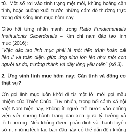
tử. Một số rơi vào tình trạng mệt mỏi, khủng hoảng căn
tính, hoặc buông xuôi trước những cám dỗ thường trực
trong đời sống linh mục hôm nay.
Giáo hội từng nhấn mạnh trong
Ratio Fundamentalis
Institutionis Sacerdotalis
– Kim chỉ nam đào tạo linh
mục (2016):
“Việc đào tạo linh mục phải là một tiến trình hoán cải
liên lỉ và toàn diện, giúp ứng sinh lớn lên như một con
người tự do, trưởng thành và đầy lòng yêu mến” (số 3).
2. Ứng sinh linh mục hôm nay: Căn tính và động cơ
thật sự?
Ơn gọi linh mục luôn khởi đi từ một lời mời gọi mầu
nhiệm của Thiên Chúa. Tuy nhiên, trong bối cảnh xã hội
Việt Nam hiện nay, không ít người trẻ bước vào chủng
viện với những hành trang đan xen giữa lý tưởng và
lệch hướng. Nếu không được phân định và thanh luyện
sớm, những lệch lạc ban đầu này có thể dẫn đến khủng