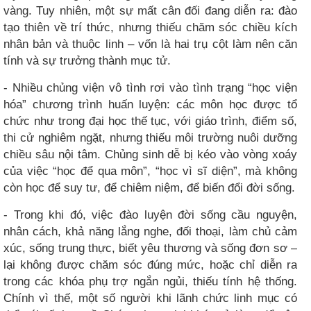
vàng. Tuy nhiên, một sự mất cân đối đang diễn ra: đào
tạo thiên về trí thức, nhưng thiếu chăm sóc chiều kích
nhân bản và thuộc linh – vốn là hai trụ cột làm nên căn
tính và sự trưởng thành mục tử.
- Nhiều chủng viện vô tình rơi vào tình trạng “học viện
hóa” chương trình huấn luyện: các môn học được tổ
chức như trong đại học thế tục, với giáo trình, điểm số,
thi cử nghiêm ngặt, nhưng thiếu môi trường nuôi dưỡng
chiều sâu nội tâm. Chủng sinh dễ bị kéo vào vòng xoáy
của việc “học để qua môn”, “học vì sĩ diện”, mà không
còn học để suy tư, để chiêm niệm, để biến đổi đời sống.
- Trong khi đó, việc đào luyện đời sống cầu nguyện,
nhân cách, khả năng lắng nghe, đối thoại, làm chủ cảm
xúc, sống trung thực, biết yêu thương và sống đơn sơ –
lại không được chăm sóc đúng mức, hoặc chỉ diễn ra
trong các khóa phụ trợ ngắn ngủi, thiếu tính hệ thống.
Chính vì thế, một số người khi lãnh chức linh mục có