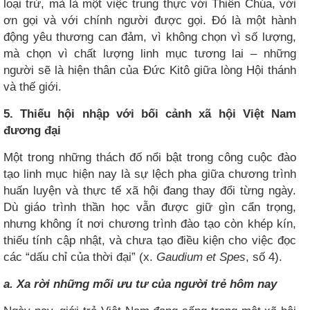
loại trừ, mà là một việc trung thực với Thiên Chúa, với
ơn gọi và với chính người được gọi. Đó là một hành
động yêu thương can đảm, vì không chọn vì số lượng,
mà chọn vì chất lượng linh mục tương lai – những
người sẽ là hiện thân của Đức Kitô giữa lòng Hội thánh
và thế giới.
5. Thiếu hội nhập với bối cảnh xã hội Việt Nam
đương đại
Một trong những thách đố nổi bật trong công cuộc đào
tạo linh mục hiện nay là sự lệch pha giữa chương trình
huấn luyện và thực tế xã hội đang thay đổi từng ngày.
Dù giáo trình thần học vẫn được giữ gìn cẩn trọng,
nhưng không ít nơi chương trình đào tạo còn khép kín,
thiếu tính cập nhật, và chưa tạo điều kiện cho việc đọc
các “dấu chỉ của thời đại” (x.
Gaudium et Spes
, số 4).
a. Xa rời những mối ưu tư của người trẻ hôm nay