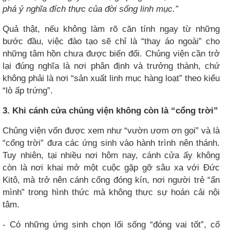
phá ý nghĩa đích thực của đời sống linh mục.”
Quả thật, nếu không làm rõ căn tính ngay từ những
bước đầu, việc đào tạo sẽ chỉ là “thay áo ngoài” cho
những tâm hồn chưa được biến đổi. Chủng viện cần trở
lại đúng nghĩa là nơi phân định và trưởng thành, chứ
không phải là nơi “sản xuất linh mục hàng loạt” theo kiểu
“lò ấp trứng”.
3. Khi cánh cửa chủng viện không còn là “cổng trời”
Chủng viện vốn được xem như “vườn ươm ơn gọi” và là
“cổng trời” đưa các ứng sinh vào hành trình nên thánh.
Tuy nhiên, tại nhiều nơi hôm nay, cánh cửa ấy không
còn là nơi khai mở một cuộc gặp gỡ sâu xa với Đức
Kitô, mà trở nên cánh cổng đóng kín, nơi người trẻ “ẩn
mình” trong hình thức mà không thực sự hoán cải nội
tâm.
- Có những ứng sinh chọn lối sống “đóng vai tốt”, cố