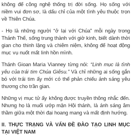
không để công nghệ thống trị đời sống. Họ sống với
niềm vui đơn sơ, là dấu chỉ của một tình yêu thuộc trọn
về Thiên Chúa.
- Họ là những người “ở lại với Chúa” mỗi ngày trong
Thánh Thể, sống trung thành với giờ kinh, biết dành thời
gian cho thinh lặng và chiêm niệm, không để hoạt động
mục vụ nuốt mất linh hồn mình.
Thánh Gioan Maria Vianney từng nói:
“Linh mục là tình
yêu của trái tim Chúa Giêsu.”
Và chỉ những ai sống gắn
bó với trái tim ấy mới có thể phản chiếu ánh sáng yêu
thương cho trần gian.
Những vị mục tử ấy không được truyền thông nhắc đến.
Nhưng họ là muối ướp mặn Hội thánh, là ánh sáng âm
thầm giữa một thời đại hoang mang và mất định hướng.
II. THỰC TRẠNG VÀ VẤN ĐỀ ĐÀO TẠO LINH MỤC
TẠI VIỆT NAM