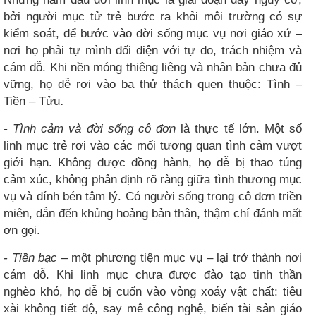
bởi người mục tử trẻ bước ra khỏi môi trường có sự
kiểm soát, để bước vào đời sống mục vụ nơi giáo xứ –
nơi họ phải tự mình đối diện với tự do, trách nhiệm và
cám dỗ. Khi nền móng thiêng liêng và nhân bản chưa đủ
vững, họ dễ rơi vào ba thử thách quen thuộc: Tình –
Tiền – Tửu
.
- Tình cảm và đời sống cô đơn
là thực tế lớn. Một số
linh mục trẻ rơi vào các mối tương quan tình cảm vượt
giới hạn. Không được đồng hành, họ dễ bị thao túng
cảm xúc, không phân định rõ ràng giữa tình thương mục
vụ và dính bén tâm lý. Có người sống trong cô đơn triền
miên, dẫn đến khủng hoảng bản thân, thậm chí đánh mất
ơn gọi.
- Tiền bạc
– một phương tiện mục vụ – lại trở thành nơi
cám dỗ. Khi linh mục chưa được đào tạo tinh thần
nghèo khó, họ dễ bị cuốn vào vòng xoáy vật chất: tiêu
xài không tiết độ, say mê công nghệ, biến tài sản giáo