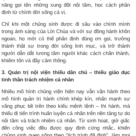
năng gọi tên những xung đột nội tâm, học cách phân
định từ chính đời sống cá vị.
Chỉ khi một chủng sinh được đi sâu vào chính mình
trong ánh sáng của Lời Chúa và với sự đồng hành khôn
ngoan, họ mới có thể phân định đúng ơn gọi, trưởng
thành thật sự trong đời sống linh mục, và trở thành
người dẫn dắt lương tâm người khác cách chân thành,
khiêm tốn và đầy cảm thông.
3. Quản trị nội viện thiếu dân chủ – thiếu giáo dục
tinh thần trách nhiệm cá nhân
Nhiều mô hình chủng viện hiện nay vẫn vận hành theo
mô hình quản trị hành chính khép kín, nhấn mạnh sự
vâng phục bề trên theo kiểu mệnh lệnh – thi hành, mà
thiếu đi tiến trình huấn luyện cá nhân trên nền tảng tự do
nội tâm và trách nhiệm cá nhân. Từ sinh hoạt, giờ giấc
đến công việc đều được quy định cứng nhắc, khiến
chủng sinh quen sống theo “lịch trình đã định”, làm mọi