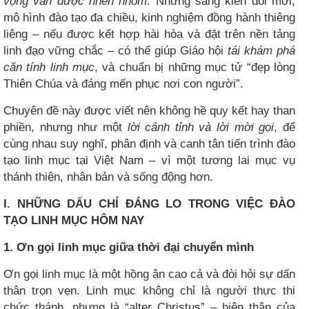
vọng vẫn được nhen nhóm
. Những sáng kiến đổi mới,
mô hình đào tạo đa chiều, kinh nghiệm đồng hành thiêng
liêng – nếu được kết hợp hài hòa và đặt trên nền tảng
linh đạo vững chắc – có thể giúp Giáo hội
tái khám phá
căn tính linh mục
, và chuẩn bị những mục tử “đẹp lòng
Thiên Chúa và đáng mến phục nơi con người”.
Chuyên đề này được viết nên không hề quy kết hay than
phiền, nhưng như một
lời cảnh tỉnh và lời mời gọi
, để
cùng nhau suy nghĩ, phân định và canh tân tiến trình đào
tạo linh mục tại Việt Nam – vì một tương lai mục vụ
thánh thiện, nhân bản và sống động hơn.
I. NHỮNG DẤU CHỈ ĐÁNG LO TRONG VIỆC ĐÀO
TẠO LINH MỤC HÔM NAY
1. Ơn gọi linh mục giữa thời đại chuyển mình
Ơn gọi linh mục là một hồng ân cao cả và đòi hỏi sự dấn
thân trọn vẹn. Linh mục không chỉ là người thực thi
chức thánh, nhưng là “alter Christus” – hiện thân của