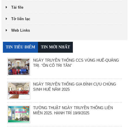
Tải file
Tờ liên lạc
Web Links
TIN TIÊU ĐIỂM
TIN MỚI NHẤT
NGÀY TRUYỀN THỐNG CCS VÙNG HUẾ-QUẢNG
TRỊ. “ÔN CỐ TRI TÂN”
NGÀY TRUYỀN THỐNG GIA ĐÌNH CỰU CHỦNG
SINH HUẾ NĂM 2025
TƯỜNG THUẬT NGÀY TRUYỀN THỐNG LIÊN
MIỀN 2025. HẠNH TRÍ 19/9/2025