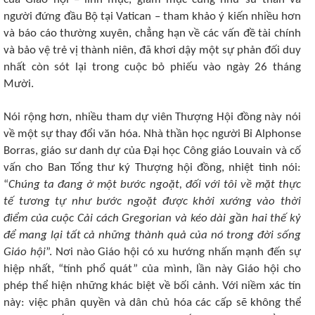
người đứng đầu Bộ tại Vatican – tham khảo ý kiến ​​nhiều hơn
và báo cáo thường xuyên, chẳng hạn về các vấn đề tài chính
và bảo vệ trẻ vị thành niên, đã khơi dậy một sự phản đối duy
nhất còn sót lại trong cuộc bỏ phiếu vào ngày 26 tháng
Mười.
Nói rộng hơn, nhiều tham dự viên Thượng Hội đồng này nói
về một sự thay đổi văn hóa. Nhà thần học người Bỉ Alphonse
Borras, giáo sư danh dự của Đại học Công giáo Louvain và cố
vấn cho Ban Tổng thư ký Thượng hội đồng, nhiệt tình nói:
“
Chúng ta đang ở một bước ngoặt, đối với tôi về mặt thực
tế tương tự như bước ngoặt được khởi xướng vào thời
điểm của cuộc Cải cách Gregorian và kéo dài gần hai thế kỷ
để mang lại tất cả những thành quả của nó trong đời sống
Giáo hội
”. Nơi nào Giáo hội có xu hướng nhấn mạnh đến sự
hiệp nhất, “tính phổ quát” của mình, lần này Giáo hội cho
phép thể hiện những khác biệt về bối cảnh. Với niềm xác tín
này: việc phân quyền và dân chủ hóa các cấp sẽ không thể