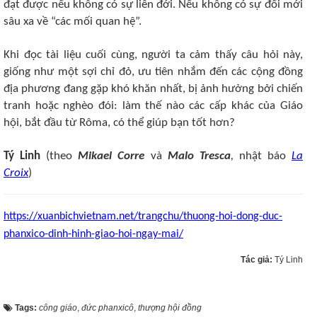
đạt được nếu không có sự liên đới. Nếu không có sự đổi mới
sâu xa về “các mối quan hệ”.
Khi đọc tài liệu cuối cùng, người ta cảm thấy câu hỏi này,
giống như một sợi chỉ đỏ, ưu tiên nhắm đến các cộng đồng
địa phương đang gặp khó khăn nhất, bị ảnh hưởng bởi chiến
tranh hoặc nghèo đói: làm thế nào các cấp khác của Giáo
hội, bắt đầu từ Rôma, có thể giúp bạn tốt hơn?
Tý Linh
(theo
Mikael Corre
và
Malo Tresca
,
nhật báo
La
Croix
)
https://xuanbichvietnam.net/trangchu/thuong-hoi-dong-duc-
phanxico-dinh-hinh-giao-hoi-ngay-mai/
Tác giả:
Tý Linh
Tags:
công giáo
,
đức phanxicô
,
thượng hội đồng