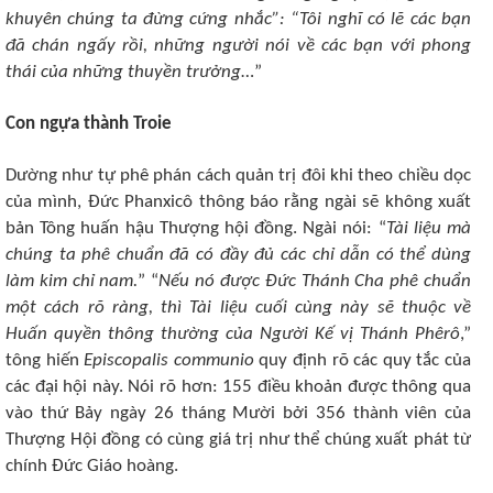
khuyên chúng ta đừng cứng nhắc”: “Tôi nghĩ có lẽ các bạn
đã chán ngấy rồi, những người nói về các bạn với phong
thái của những thuyền trưởng
…”
Con ngựa thành Troie
Dường như tự phê phán cách quản trị đôi khi theo chiều dọc
của mình, Đức Phanxicô thông báo rằng ngài sẽ không xuất
bản Tông huấn hậu Thượng hội đồng. Ngài nói: “
Tài liệu mà
chúng ta phê chuẩn đã có đầy đủ các chỉ dẫn có thể dùng
làm kim chỉ nam.
” “
Nếu nó được Đức Thánh Cha phê chuẩn
một cách rõ ràng, thì Tài liệu cuối cùng này sẽ thuộc về
Huấn quyền thông thường của Người Kế vị Thánh Phêrô
,”
tông hiến
Episcopalis communio
quy định rõ các quy tắc của
các đại hội này. Nói rõ hơn: 155 điều khoản được thông qua
vào thứ Bảy ngày 26 tháng Mười bởi 356 thành viên của
Thượng Hội đồng có cùng giá trị như thể chúng xuất phát từ
chính Đức Giáo hoàng.