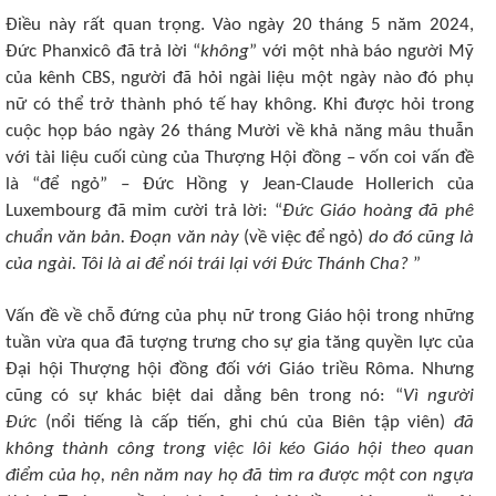
Điều này rất quan trọng. Vào ngày 20 tháng 5 năm 2024,
Đức Phanxicô đã trả lời “
không
” với một nhà báo người Mỹ
của kênh CBS, người đã hỏi ngài liệu một ngày nào đó phụ
nữ có thể trở thành phó tế hay không. Khi được hỏi trong
cuộc họp báo ngày 26 tháng Mười về khả năng mâu thuẫn
với tài liệu cuối cùng của Thượng Hội đồng – vốn coi vấn đề
là “để ngỏ” – Đức Hồng y Jean-Claude Hollerich của
Luxembourg đã mỉm cười trả lời: “
Đức Giáo hoàng đã phê
chuẩn văn bản. Đoạn văn này
(về việc để ngỏ)
do đó cũng là
của ngài. Tôi là ai để nói trái lại với Đức Thánh Cha?
”
Vấn đề về chỗ đứng của phụ nữ trong Giáo hội trong những
tuần vừa qua đã tượng trưng cho sự gia tăng quyền lực của
Đại hội Thượng hội đồng đối với Giáo triều Rôma. Nhưng
cũng có sự khác biệt dai dẳng bên trong nó: “
Vì người
Đức
(nổi tiếng là cấp tiến, ghi chú của Biên tập viên)
đã
không thành công trong việc lôi kéo Giáo hội theo quan
điểm của họ, nên năm nay họ đã tìm ra được một con ngựa