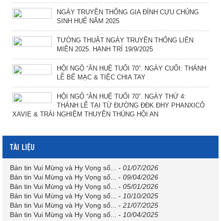
NGÀY TRUYỀN THỐNG GIA ĐÌNH CỰU CHỦNG
SINH HUẾ NĂM 2025
TƯỜNG THUẬT NGÀY TRUYỀN THỐNG LIÊN
MIỀN 2025. HẠNH TRÍ 19/9/2025
HỘI NGỘ “ÂN HUỆ TUỔI 70”. NGÀY CUỐI: THÁNH
LỄ BẾ MẠC & TIỆC CHIA TAY
HỘI NGỘ “ÂN HUỆ TUỔI 70”. NGÀY THỨ 4:
THÁNH LỄ TẠI TỪ ĐƯỜNG ĐĐK ĐHY PHANXICÔ
XAVIE & TRẢI NGHIỆM THUYỀN THÚNG HỘI AN
TÀI LIỆU
Bản tin Vui Mừng và Hy Vọng số...
-
01/07/2026
Bản tin Vui Mừng và Hy Vọng số...
-
09/04/2026
Bản tin Vui Mừng và Hy Vọng số...
-
05/01/2026
Bản tin Vui Mừng và Hy Vọng số...
-
10/10/2025
Bản tin Vui Mừng và Hy Vọng số...
-
21/07/2025
Bản tin Vui Mừng và Hy Vọng số...
-
10/04/2025