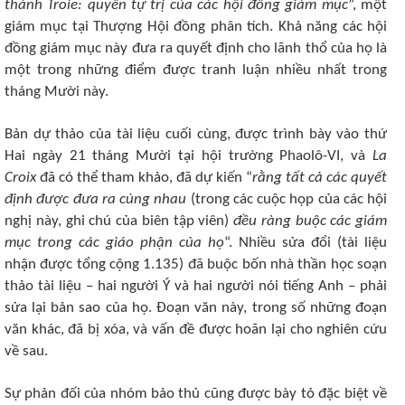
thành Troie: quyền tự trị của các hội đồng giám mục
”, một
giám mục tại Thượng Hội đồng phân tích. Khả năng các hội
đồng giám mục này đưa ra quyết định cho lãnh thổ của họ là
một trong những điểm được tranh luận nhiều nhất trong
tháng Mười này.
Bản dự thảo của tài liệu cuối cùng, được trình bày vào thứ
Hai ngày 21 tháng Mười tại hội trường Phaolô-VI, và
La
Croix
đã có thể tham khảo, đã dự kiến ​​“
rằng tất cả các quyết
định được đưa ra cùng nhau
(trong các cuộc họp của các hội
nghị này, ghi chú của biên tập viên)
đều ràng buộc các giám
mục trong các giáo phận của họ
“. Nhiều sửa đổi (tài liệu
nhận được tổng cộng 1.135) đã buộc bốn nhà thần học soạn
thảo tài liệu – hai người Ý và hai người nói tiếng Anh – phải
sửa lại bản sao của họ. Đoạn văn này, trong số những đoạn
văn khác, đã bị xóa, và vấn đề được hoãn lại cho nghiên cứu
về sau.
Sự phản đối của nhóm bảo thủ cũng được bày tỏ đặc biệt về