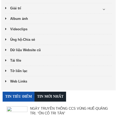
Giải trí
Album ảnh
Videoclips
Ủng hộ-Chia sẻ
Dữ liệu Website cũ
Tải file
Tờ liên lạc
Web Links
TIN TIÊU ĐIỂM
TIN MỚI NHẤT
NGÀY TRUYỀN THỐNG CCS VÙNG HUẾ-QUẢNG
TRỊ. “ÔN CỐ TRI TÂN”