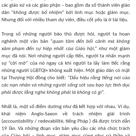
các giáo xứ và các giáo phận – bao gồm đa số thành viên giáo
dân “
không được bổ nhiệm
” bởi linh mục hoặc giám mục.
Nhưng đối với nhiều tham dự viên, điều cốt yếu là ở tài liệu.
Trong số những người bảo thủ được hỏi, người ta hoan
nghênh một văn bản “
quan tâm đến bối cảnh mà không
xâm phạm đến sự hiệp nhất của Giáo hội
,” như một giám
mục đã nói. Nơi những người cấp tiến, người ta nhấn mạnh
sự “cởi mở” của nó ngay cả khi người ta lấy làm tiếc rằng
những người LGBTQI+ không xuất hiện. Một giáo dân có mặt
tại Thượng Hội đồng cho biết: “
Dấu hiệu rằng tiếng nói của
các nạn nhân và những người sống sót sau bạo lực tình dục
phải được lắng nghe không phải là không có gì
”.
Nhất là, một số điểm dường như đã kết hợp với nhau. Ví dụ,
khái niệm Anglo-Saxon về trách nhiệm giải trình
(
accountability
/ redevabilité, tiếng Pháp ) đã được trích dẫn
19 lần. Và những đoạn văn bản yêu cầu các nhà chức trách
của Giáo hội – linh mục, giám mục cũng như sứ thần và