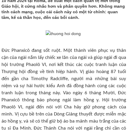
10 năm 2024 tại Rôma, đề xuất một cách quản trị mới trong
Giáo hội, ít cứng nhắc hơn và phân quyền hơn. Không mang
tính cách mạng, cuộc cải cách này có một từ chính: quan
tâm, kể cả thần học, đến các bối cảnh.
Đức Phanxicô đang sốt ruột. Một thành viên phục vụ thân
cận của ngài nắm lấy chiếc xe lăn của ngài và giúp ngài đi qua
hội trường Phaolô VI, nơi kết thúc các cuộc tranh luận của
Thượng hội đồng về tính hiệp hành. Vị giáo hoàng 87 tuổi
đến gần cha Timothy Radcliffe, người mà những bài suy
niệm và sự hài hước kiểu Anh đã đồng hành cùng các cuộc
tranh luận trong tháng này. Vào ngày 6 tháng Mười, Đức
Phanxicô thông báo phong ngài làm hồng y. Hội trường
Phaolô VI, ngài đến nói với Cha hãy giữ phong cách của
mình. Vị cựu bề trên của Dòng Giảng thuyết được miễn mặc
áo hồng y, và sẽ có thể giữ bộ áo ba mảnh màu trắng của các
tu sĩ Đa Minh. Đức Thánh Cha nói với ngài rằng chỉ cần có