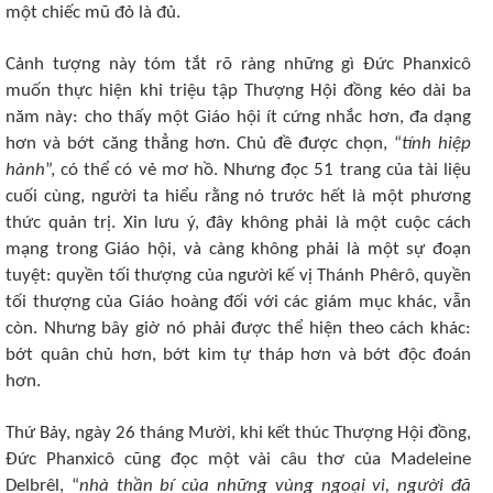
một chiếc mũ đỏ là đủ.
Cảnh tượng này tóm tắt rõ ràng những gì Đức Phanxicô
muốn thực hiện khi triệu tập Thượng Hội đồng kéo dài ba
năm này: cho thấy một Giáo hội ít cứng nhắc hơn, đa dạng
hơn và bớt căng thẳng hơn. Chủ đề được chọn, “
tính hiệp
hành
”, có thể có vẻ mơ hồ. Nhưng đọc 51 trang của tài liệu
cuối cùng, người ta hiểu rằng nó trước hết là một phương
thức quản trị. Xin lưu ý, đây không phải là một cuộc cách
mạng trong Giáo hội, và càng không phải là một sự đoạn
tuyệt: quyền tối thượng của người kế vị Thánh Phêrô, quyền
tối thượng của Giáo hoàng đối với các giám mục khác, vẫn
còn. Nhưng bây giờ nó phải được thể hiện theo cách khác:
bớt quân chủ hơn, bớt kim tự tháp hơn và bớt độc đoán
hơn.
Thứ Bảy, ngày 26 tháng Mười, khi kết thúc Thượng Hội đồng,
Đức Phanxicô cũng đọc một vài câu thơ của Madeleine
Delbrêl, “
nhà thần bí của những vùng ngoại vi, người đã