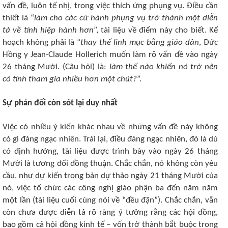
vấn đề, luôn tế nhị, trong việc thích ứng phụng vụ. Điều cần
thiết là “
làm cho các cử hành phụng vụ trở thành một diễn
tả về tính hiệp hành hơn
”, tài liệu về điểm này cho biết. Kế
hoạch không phải là “
thay thế linh mục bằng giáo dân
, Đức
Hồng y Jean-Claude Hollerich muốn làm rõ vấn đề vào ngày
26 tháng Mười. (Câu hỏi) là:
làm thế nào khiến nó trở nên
có tính tham gia nhiều hơn một chút?
”.
Sự phản đối còn sót lại duy nhất
Việc có nhiều ý kiến ​​khác nhau về những vấn đề này không
có gì đáng ngạc nhiên. Trái lại, điều đáng ngạc nhiên, đó là dù
có định hướng, tài liệu được trình bày vào ngày 26 tháng
Mười là tương đối đồng thuận. Chắc chắn, nó không còn yêu
cầu, như dự kiến ​​trong bản dự thảo ngày 21 tháng Mười của
nó, việc tổ chức các công nghị giáo phận ba đến năm năm
một lần (tài liệu cuối cùng nói về “đều đặn”). Chắc chắn, vẫn
còn chưa được diễn tả rõ ràng ý tưởng rằng các hội đồng,
bao gồm cả hội đồng kinh tế – vốn trở thành bắt buộc trong